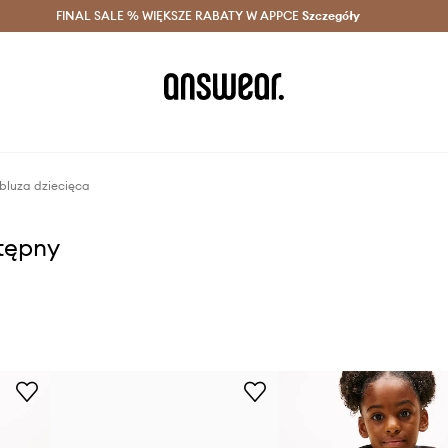
szczędzaj z Answear Club >
FINAL SALE % WIĘKSZE RABATY W APPCE
Dostawa nawet w 24h >
Szczegóły
News
bluza dziecięca
stępny