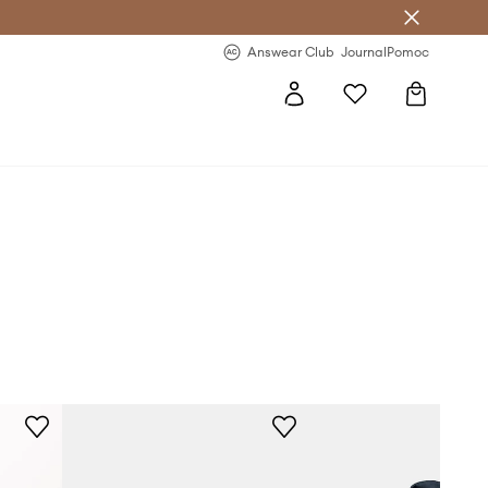
letter >
Regularne nowości >
Answear Club
Journal
Pomoc