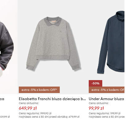
-50%
extra -5% z kodem: OFF*
extra -5% z kodem: OFF*
ęca
Elisabetta Franchi bluza dziecięca bawełniana
Cena aktualna:
Cena aktualna:
649,99 zł
99,99 zł
Cena regularna:
999,90 zł
Cena regularna:
199,99 zł
09,99 zł
Najniższa cena z 30 dni przed obniżką:
679,99 zł
Najniższa cena z 30 dni przed obniżką