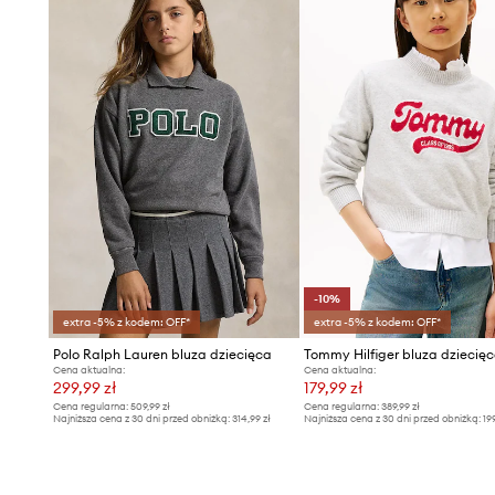
-10%
extra -5% z kodem: OFF*
extra -5% z kodem: OFF*
Polo Ralph Lauren bluza dziecięca
Tommy Hilfiger bluza dziecię
Cena aktualna:
Cena aktualna:
299,99 zł
179,99 zł
Cena regularna:
509,99 zł
Cena regularna:
389,99 zł
Najniższa cena z 30 dni przed obniżką:
314,99 zł
Najniższa cena z 30 dni przed obniżką:
19