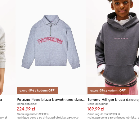
extra -5% z kodem: OFF*
extra -5% z kodem: OFF*
ca
Patrizia Pepe bluza bawełniana dziecięca J315
Tommy Hilfiger bluza dzieci
Cena aktualna:
Cena aktualna:
224,99 zł
189,99 zł
Cena regularna:
399,99 zł
Cena regularna:
389,99 zł
9,99 zł
Najniższa cena z 30 dni przed obniżką:
234,99 zł
Najniższa cena z 30 dni przed obniżką:
2