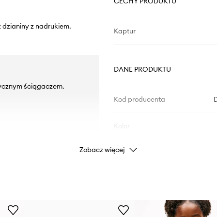
CECHY PRODUKTU
 dzianiny z nadrukiem.
Kaptur
DANE PRODUKTU
tycznym ściągaczem.
Kod producenta
D
Kolor
Zobacz więcej
Marka
ID Produktu