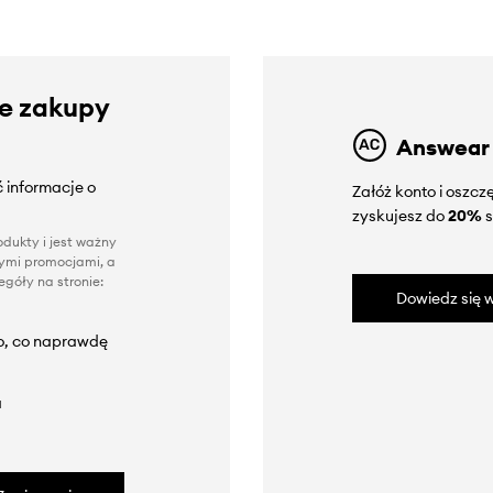
ze zakupy
Answear
 informacje o
Załóż konto i oszc
zyskujesz do
20%
s
dukty i jest ważny
nnymi promocjami, a
góły na stronie:
Dowiedz się w
to, co naprawdę
a