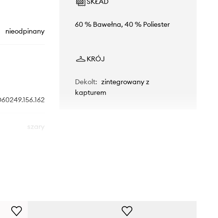
SKŁAD
60 % Bawełna, 40 % Poliester
nieodpinany
KRÓJ
Dekolt
:
zintegrowany z
kapturem
60249.156.162
szary
DKNY