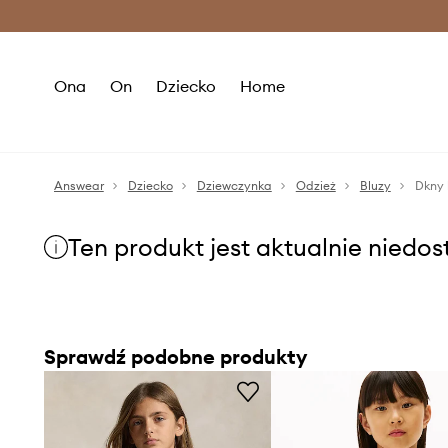
Premium Fashion Benefits >
O
Ona
On
Dziecko
Home
Answear
Dziecko
Dziewczynka
Odzież
Bluzy
Dkny 
Ten produkt jest aktualnie niedo
Sprawdź podobne produkty