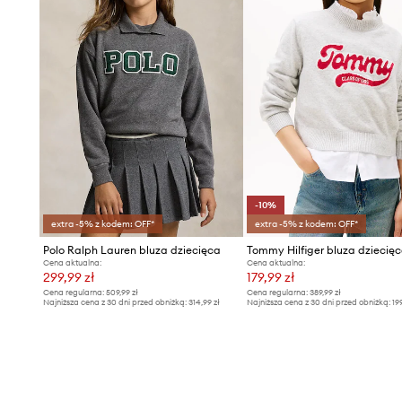
-10%
extra -5% z kodem: OFF*
extra -5% z kodem: OFF*
Polo Ralph Lauren bluza dziecięca
Tommy Hilfiger bluza dziecię
Cena aktualna:
Cena aktualna:
299,99 zł
179,99 zł
Cena regularna:
509,99 zł
Cena regularna:
389,99 zł
Najniższa cena z 30 dni przed obniżką:
314,99 zł
Najniższa cena z 30 dni przed obniżką:
19