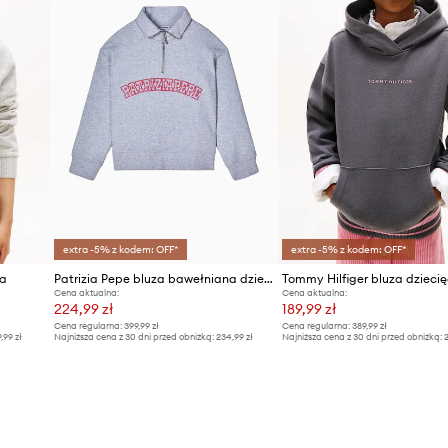
extra -5% z kodem: OFF*
extra -5% z kodem: OFF*
ca
Patrizia Pepe bluza bawełniana dziecięca J315
Tommy Hilfiger bluza dzieci
Cena aktualna:
Cena aktualna:
224,99 zł
189,99 zł
Cena regularna:
399,99 zł
Cena regularna:
389,99 zł
9,99 zł
Najniższa cena z 30 dni przed obniżką:
234,99 zł
Najniższa cena z 30 dni przed obniżką:
2