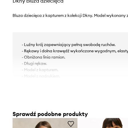
Dkny bluza dziecięca
Bluza dziecięca z kapturem z kolekcji Dkny. Model wykonany z
- Luźny krój zapewniający pełną swobodę ruchów.
- Rękawy i dolna krawędź wykończone wygodnym, elas
- Obniżona linia ramion.
- Długi rękaw.
- Model z kapturem.
- Model z nadrukiem.
Sprawdź podobne produkty