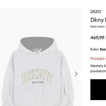
DKNY
Dkny 
kolor szar
469,99 
Kolor:
sza
Produkt 
Niestety 
produktami