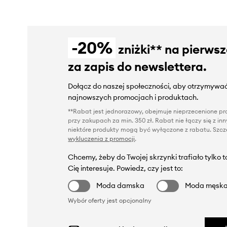
-20%
zniżki** na pierws
za zapis do newslettera.
Dołącz do naszej społeczności, aby otrzymywać
najnowszych promocjach i produktach.
**Rabat jest jednorazowy, obejmuje nieprzecenione pro
przy zakupach za min. 350 zł. Rabat nie łączy się z i
niektóre produkty mogą być wyłączone z rabatu. Szcze
wykluczenia z promocji
.
Chcemy, żeby do Twojej skrzynki trafiało tylko 
Cię interesuje. Powiedz, czy jest to:
Moda damska
Moda męsk
Wybór oferty jest opcjonalny