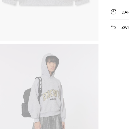
DA
ZWR