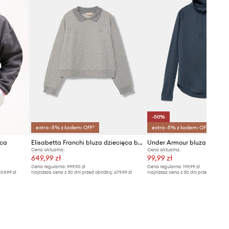
-50%
extra -5% z kodem: OFF*
extra -5% z kodem: OFF*
ęca
Elisabetta Franchi bluza dziecięca bawełniana
Cena aktualna:
Cena aktualna:
649,99 zł
99,99 zł
Cena regularna:
999,90 zł
Cena regularna:
199,99 zł
09,99 zł
Najniższa cena z 30 dni przed obniżką:
679,99 zł
Najniższa cena z 30 dni przed obniżką