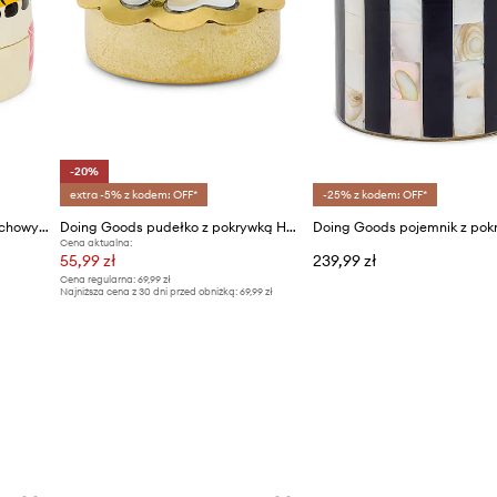
-20%
extra -5% z kodem: OFF*
-25% z kodem: OFF*
Doing Goods pudełko do przechowywania 8 x 8 x 3,5 cm
Doing Goods pudełko z pokrywką Honey Heart Box Small
Cena aktualna:
55,99 zł
239,99 zł
Cena regularna:
69,99 zł
Najniższa cena z 30 dni przed obniżką:
69,99 zł