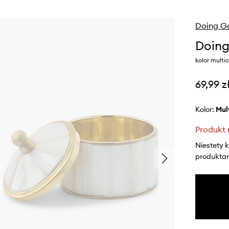
Doing G
Doing
kolor multic
69,99 z
Kolor:
mu
Produkt 
Niestety 
produktami