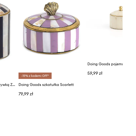
59,99 zł
-15% z kodem: OFF*
Doing Goods pojemnik z pokrywką Zoey Circus Box
Doing Goods szkatułka Scarlett
79,99 zł