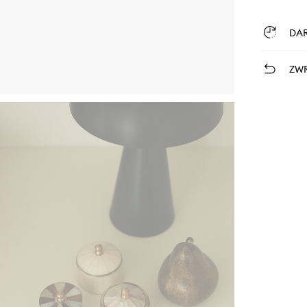
DA
ZWR