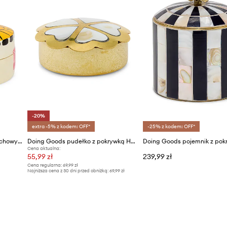
-20%
extra -5% z kodem: OFF*
-25% z kodem: OFF*
Doing Goods pudełko do przechowywania 8 x 8 x 3,5 cm
Doing Goods pudełko z pokrywką Honey Heart Box Small
Cena aktualna:
55,99 zł
239,99 zł
Cena regularna:
69,99 zł
Najniższa cena z 30 dni przed obniżką:
69,99 zł