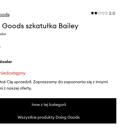
2.0
oods
 Goods szkatułka Bailey
olor
ł
lticolor
niedostępny
ktoś Cię uprzedził. Zapraszamy do zapoznania się z innymi
 z naszej oferty.
Inne z tej kategorii
Wszystkie produkty Doing Goods