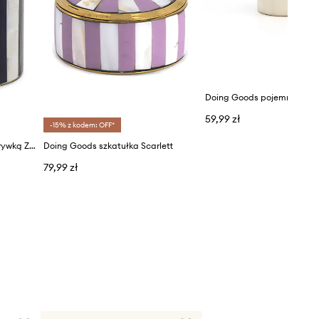
59,99 zł
-15% z kodem: OFF*
Doing Goods pojemnik z pokrywką Zoey Circus Box
Doing Goods szkatułka Scarlett
79,99 zł