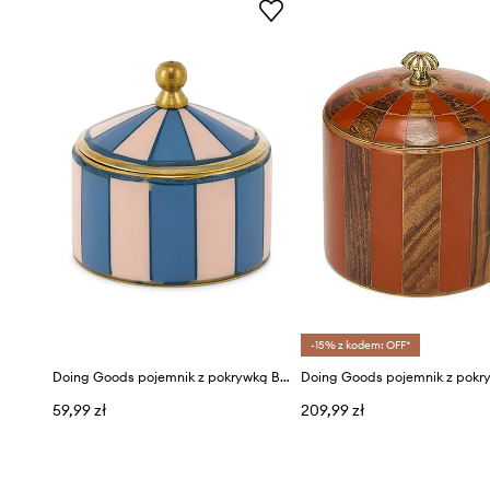
-15% z kodem: OFF*
Doing Goods pojemnik z pokrywką Bailey Circus Box Blue
59,99 zł
209,99 zł