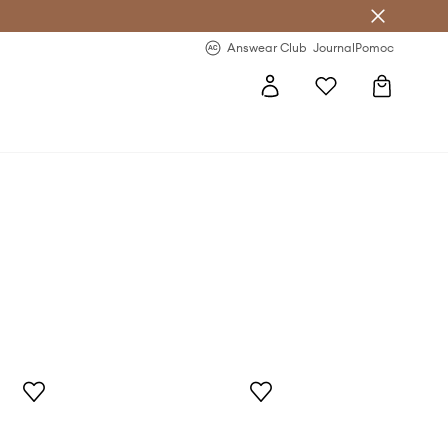
letter >
Regularne nowości >
Answear Club
Journal
Pomoc