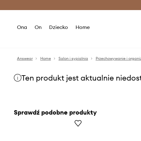
Premium Fashion Benefits >
O
Ona
On
Dziecko
Home
Answear
Home
Salon i sypialnia
Przechowywanie i organi
Ten produkt jest aktualnie niedo
Sprawdź podobne produkty