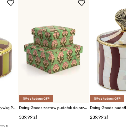
-15% z kodem: OFF*
-15% z kodem: OFF*
Doing Goods pojemnik z pokrywką Pyar Heart Circus 6 x 7 x 7 cm
Doing Goods zestaw pudełek do przechowywania
339,99 zł
239,99 zł
9,99 zł