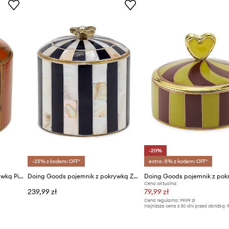
-20%
-25% z kodem: OFF*
extra -5% z kodem: OFF*
Doing Goods pojemnik z pokrywką Piper Striped Circus Box
Doing Goods pojemnik z pokrywką Zoey Circus Box
Cena aktualna:
239,99 zł
79,99 zł
Cena regularna:
99,99 zł
Najniższa cena z 30 dni przed obniżką:
9