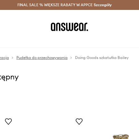
szczędzaj z Answear Club >
FINAL SALE % WIĘKSZE RABATY W APPCE
Dostawa nawet w 24h >
Szczegóły
News
zacja
Pudełka do przechowywania
Doing Goods szkatułka Bailey
stępny