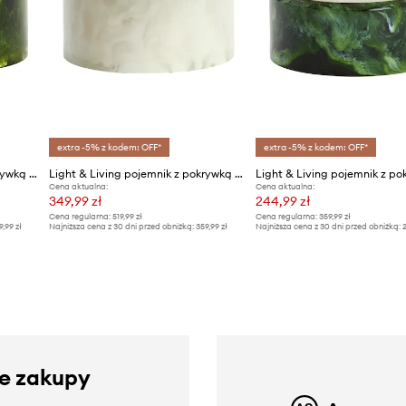
extra -5% z kodem: OFF*
extra -5% z kodem: OFF*
Light & Living pojemnik z pokrywką Kelimut
Light & Living pojemnik z pokrywką Kelimut
Cena aktualna:
Cena aktualna:
349,99 zł
244,99 zł
Cena regularna:
519,99 zł
Cena regularna:
359,99 zł
9,99 zł
Najniższa cena z 30 dni przed obniżką:
359,99 zł
Najniższa cena z 30 dni przed obniżką:
2
ze zakupy