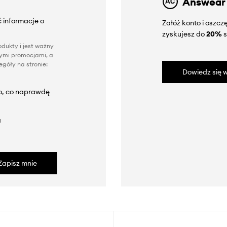
Answear
 informacje o
Załóż konto i oszc
zyskujesz do
20%
s
dukty i jest ważny
nnymi promocjami, a
góły na stronie:
Dowiedz się w
to, co naprawdę
a
Zapisz mnie