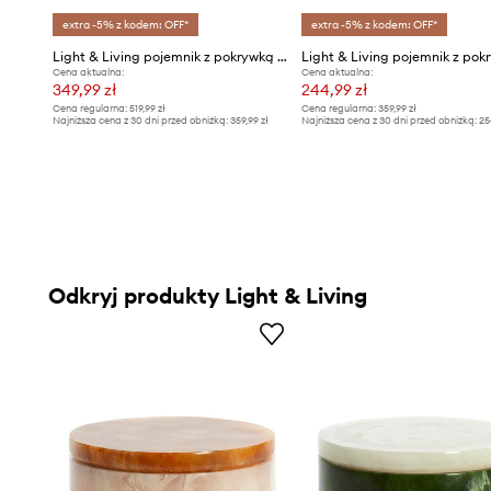
extra -5% z kodem: OFF*
extra -5% z kodem: OFF*
Light & Living pojemnik z pokrywką Kelimut
Cena aktualna:
Cena aktualna:
349,99 zł
244,99 zł
Cena regularna:
519,99 zł
Cena regularna:
359,99 zł
Najniższa cena z 30 dni przed obniżką:
359,99 zł
Najniższa cena z 30 dni przed obniżką:
25
Odkryj produkty Light & Living