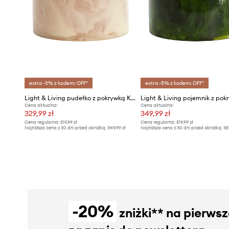
extra -5% z kodem: OFF*
extra -5% z kodem: OFF*
Light & Living pudełko z pokrywką Kelimut
Cena aktualna:
Cena aktualna:
329,99 zł
349,99 zł
Cena regularna:
519,99 zł
Cena regularna:
519,99 zł
Najniższa cena z 30 dni przed obniżką:
349,99 zł
Najniższa cena z 30 dni przed obniżką:
35
-20%
zniżki** na pierws