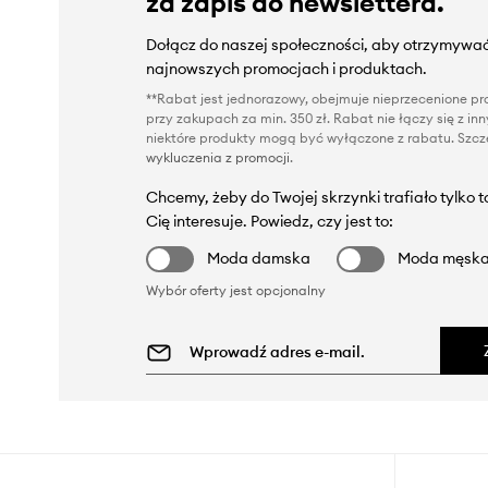
za zapis do newslettera.
Dołącz do naszej społeczności, aby otrzymywać
najnowszych promocjach i produktach.
**Rabat jest jednorazowy, obejmuje nieprzecenione pro
przy zakupach za min. 350 zł. Rabat nie łączy się z i
niektóre produkty mogą być wyłączone z rabatu. Szcze
wykluczenia z promocji
.
Chcemy, żeby do Twojej skrzynki trafiało tylko 
Cię interesuje. Powiedz, czy jest to:
Moda damska
Moda męsk
Wybór oferty jest opcjonalny