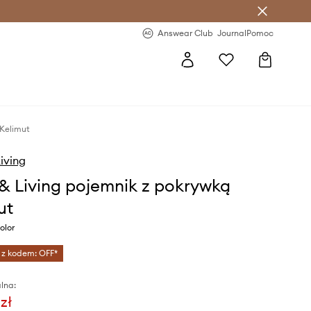
letter >
Regularne nowości >
Answear Club
Journal
Pomoc
 Kelimut
Living
 & Living pojemnik z pokrywką
ut
olor
 z kodem: OFF*
lna:
zł