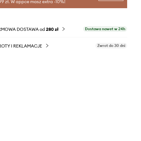
99 zł. W appce masz extra -10%!
RMOWA DOSTAWA od
280 zł
Dostawa nawet w 24h
OTY I REKLAMACJE
Zwrot do 30 dni