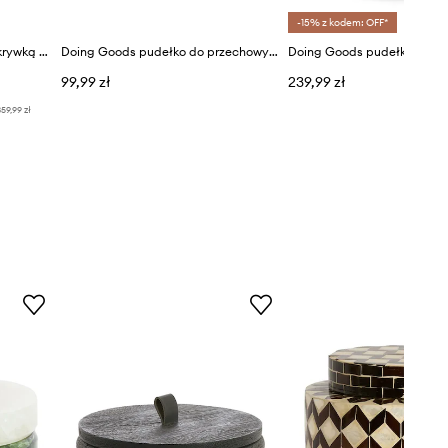
-15% z kodem: OFF*
Light & Living pojemnik z pokrywką Kelimut
Doing Goods pudełko do przechowywania 8 x 8 x 3,5 cm
99,99 zł
239,99 zł
59,99 zł