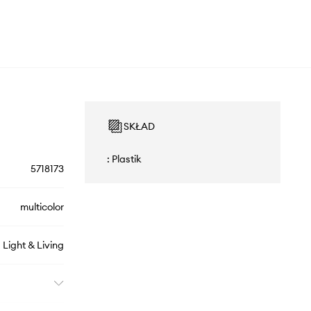
SKŁAD
: Plastik
5718173
multicolor
Light & Living