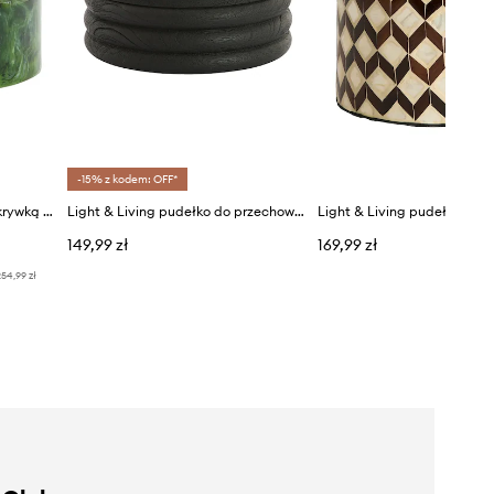
-15% z kodem: OFF*
Light & Living pojemnik z pokrywką Kelimut
Light & Living pudełko do przechowywania drewniane 19 x 7 cm
149,99 zł
169,99 zł
54,99 zł