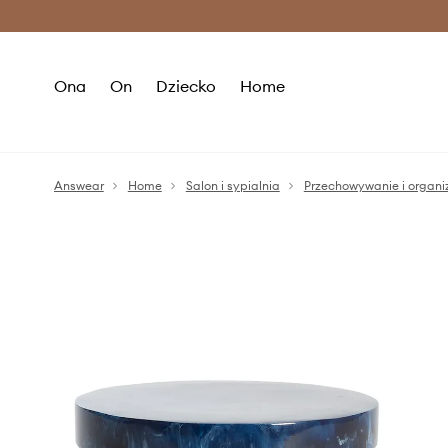
Premium Fashion Benefits >
O
Ona
On
Dziecko
Home
Answear
Home
Salon i sypialnia
Przechowywanie i organi