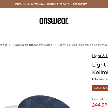
szczędzaj z Answear Club >
FINAL SALE % WIĘKSZE RABATY W APPCE
Dostawa nawet w 24h >
Szczegóły
News
zacja
Pudełka do przechowywania
Light & Living pojemnik z pokrywką
Light & 
Light
Kelim
kolor multic
extra -5%
Cena aktua
244,99 