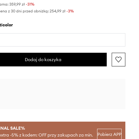
arna:
359,99 zł
-31%
ena z 30 dni przed obniżką:
254,99 zł
 -3%
lticolor
Dodaj do koszyka
INAL SALE%
Pobierz APP
extra -5% z kodem: OFF przy zakupach za min.