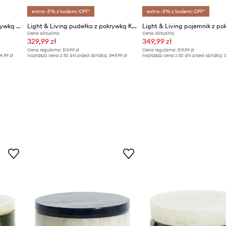
extra -5% z kodem: OFF*
extra -5% z kodem: OFF*
Light & Living pojemnik z pokrywką Kelimut
Light & Living pudełko z pokrywką Kelimut
Cena aktualna:
Cena aktualna:
329,99 zł
349,99 zł
Cena regularna:
519,99 zł
Cena regularna:
519,99 zł
4,99 zł
Najniższa cena z 30 dni przed obniżką:
349,99 zł
Najniższa cena z 30 dni przed obniżką:
3