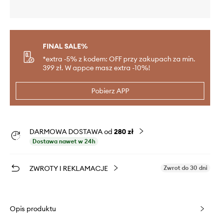
FINAL SALE%
*extra -5% z kodem: OFF przy zakupach za min.
399 zł. W appce masz extra -10%!
Pobierz APP
DARMOWA DOSTAWA od
280 zł
Dostawa nawet w 24h
ZWROTY I REKLAMACJE
Zwrot do 30 dni
Opis produktu