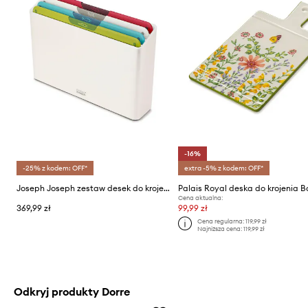
-16%
-25% z kodem: OFF*
extra -5% z kodem: OFF*
Joseph Joseph zestaw desek do krojenia w organizerze Folio M 5-pack
Cena aktualna:
369,99 zł
99,99 zł
Cena regularna:
119,99 zł
Najniższa cena:
119,99 zł
Odkryj produkty Dorre