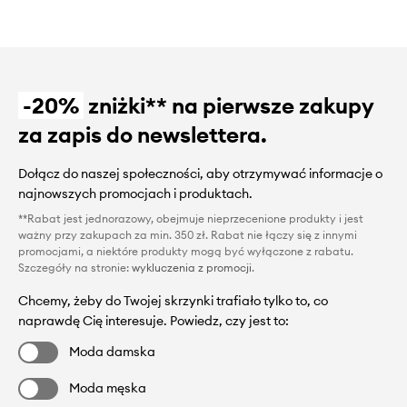
-20%
zniżki** na pierwsze zakupy
za zapis do newslettera.
Dołącz do naszej społeczności, aby otrzymywać informacje o
najnowszych promocjach i produktach.
**Rabat jest jednorazowy, obejmuje nieprzecenione produkty i jest
ważny przy zakupach za min. 350 zł. Rabat nie łączy się z innymi
promocjami, a niektóre produkty mogą być wyłączone z rabatu.
Szczegóły na stronie:
wykluczenia z promocji
.
Chcemy, żeby do Twojej skrzynki trafiało tylko to, co
naprawdę Cię interesuje. Powiedz, czy jest to:
Moda damska
Moda męska