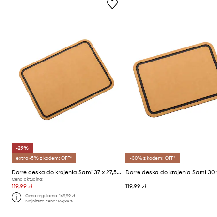
-29%
extra -5% z kodem: OFF*
-30% z kodem: OFF*
Dorre deska do krojenia Sami 37 x 27,5 cm
Cena aktualna:
119,99 zł
119,99 zł
Cena regularna:
169,99 zł
Najniższa cena:
169,99 zł