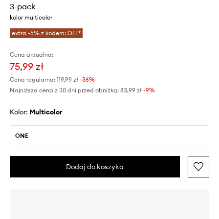
3-pack
kolor multicolor
extra -5% z kodem: OFF*
Cena aktualna:
75,99 zł
Cena regularna:
119,99 zł
-36%
Najniższa cena z 30 dni przed obniżką:
83,99 zł
 -9%
Kolor:
multicolor
ONE
Dodaj do koszyka