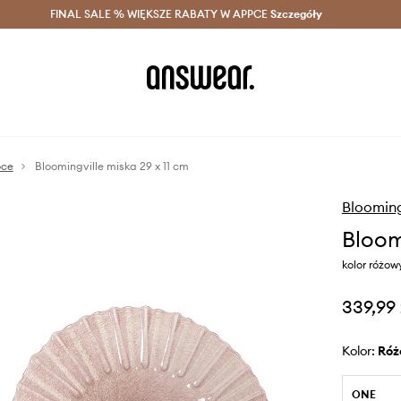
szczędzaj z Answear Club >
FINAL SALE % WIĘKSZE RABATY W APPCE
Dostawa nawet w 24h >
Szczegóły
News
oce
Bloomingville miska 29 x 11 cm
Blooming
Bloom
kolor różow
339,99 
Kolor:
ró
ONE