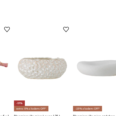
-19%
extra -5% z kodem: OFF*
-25% z kodem: OFF*