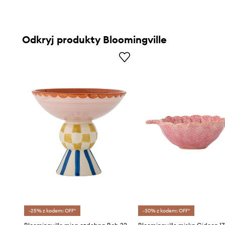
Odkryj produkty Bloomingville
-25% z kodem: OFF*
-30% z kodem: OFF*