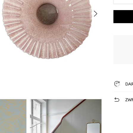
DA
ZWR