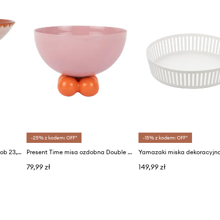
-25% z kodem: OFF*
-15% z kodem: OFF*
Bloomingville misa ozdobna Bob 23,5 x 21 cm
Present Time misa ozdobna Double Funky S/9,5 x 11,5 cm
79,99 zł
149,99 zł