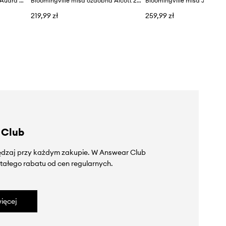
Bloomingville misa ozdobna Audra 30 x 7,5 cm
Bloomingville misa ozdobna Alcott 24 x 8 x 21 cm
Bloomingville misa Joby
219,99 zł
259,99 zł
 Club
zędzaj przy każdym zakupie. W Answear Club
tałego rabatu od cen regularnych.
ięcej