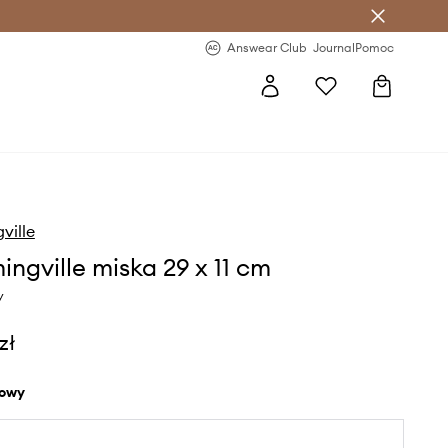
letter >
Regularne nowości >
Answear Club
Journal
Pomoc
ville
ingville miska 29 x 11 cm
y
zł
żowy