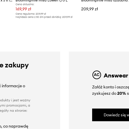
Bloomingville miska Gideon 17 x 5 x 14 cm
Bloomingville misa Lowen 1,75 L
Cena aktualna:
169,99 zł
209,99 zł
Cena regularna:
209,99 zł
Najniższa cena z 30 dni przed obniżką:
209,99 zł
ze zakupy
Answear
 informacje o
Załóż konto i oszc
zyskujesz do
20%
s
dukty i jest ważny
nnymi promocjami, a
góły na stronie:
Dowiedz się w
to, co naprawdę