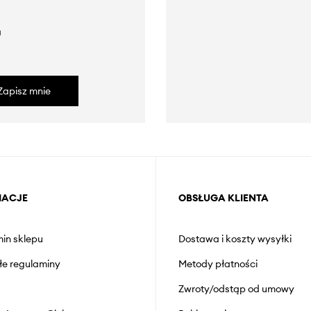
a
Zapisz mnie
MACJE
OBSŁUGA KLIENTA
in sklepu
Dostawa i koszty wysyłki
łe regulaminy
Metody płatności
Zwroty/odstąp od umowy