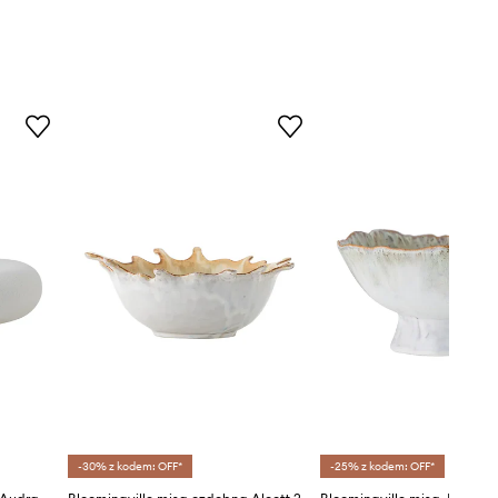
-30% z kodem: OFF*
-25% z kodem: OFF*