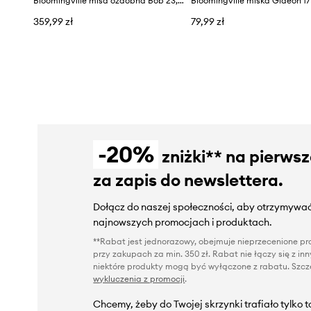
Bloomingville misa ozdobna Bob 23,5 x 21 cm
359,99 zł
79,99 zł
-20%
zniżki** na pierws
za zapis do newslettera.
Dołącz do naszej społeczności, aby otrzymywać
najnowszych promocjach i produktach.
**Rabat jest jednorazowy, obejmuje nieprzecenione pro
przy zakupach za min. 350 zł. Rabat nie łączy się z i
niektóre produkty mogą być wyłączone z rabatu. Szcze
wykluczenia z promocji
.
Chcemy, żeby do Twojej skrzynki trafiało tylko 