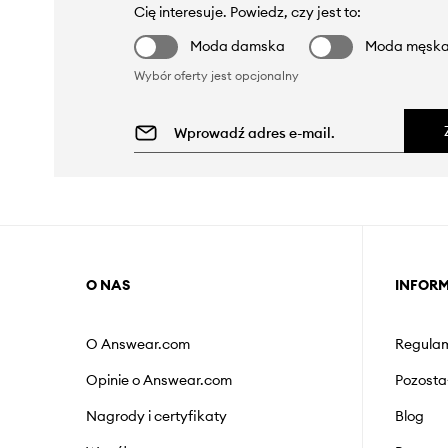
Cię interesuje. Powiedz, czy jest to:
Moda damska
Moda męsk
Wybór oferty jest opcjonalny
O NAS
INFOR
O Answear.com
Regulam
Opinie o Answear.com
Pozosta
Nagrody i certyfikaty
Blog