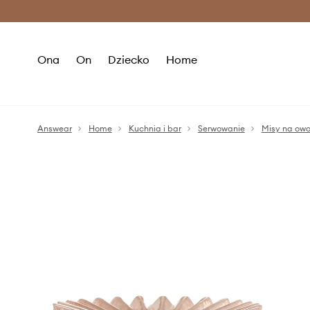
Premium Fashion Benefits >
O
Ona
On
Dziecko
Home
Answear
Home
Kuchnia i bar
Serwowanie
Misy na ow