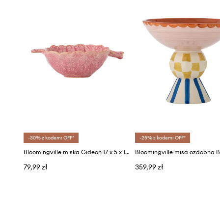
-30% z kodem: OFF*
-25% z kodem: OFF*
Bloomingville miska Gideon 17 x 5 x 14 cm
79,99 zł
359,99 zł