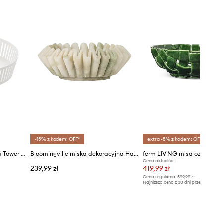
-15% z kodem: OFF*
extra -5% z kodem: OFF*
Yamazaki miska dekoracyjna Tower 25 cm
Bloomingville miska dekoracyjna Harmonia 100 ml
ferm LIVING misa ozdobna P
Cena aktualna:
239,99 zł
419,99 zł
Cena regularna:
599,99 zł
Najniższa cena z 30 dni przed obniżką