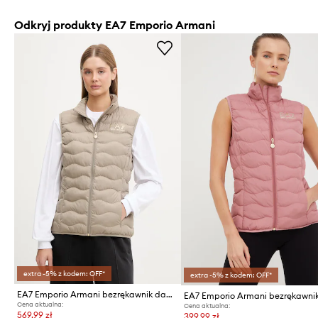
Odkryj produkty EA7 Emporio Armani
extra -5% z kodem: OFF*
extra -5% z kodem: OFF*
EA7 Emporio Armani bezrękawnik damski
EA7 Emporio Armani bezrękawni
Cena aktualna:
Cena aktualna:
569,99 zł
399,99 zł