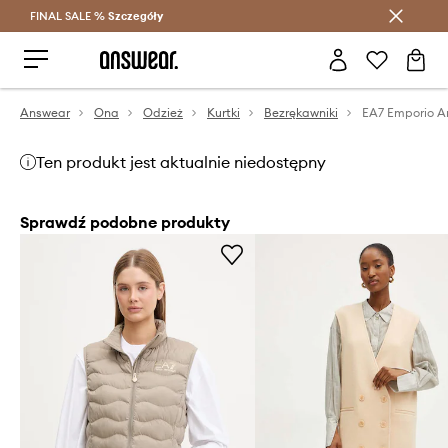
FINAL SALE %
Szczegóły
Oszczędzaj z Answear Club >
Answear
Ona
Odzież
Kurtki
Bezrękawniki
Ten produkt jest aktualnie niedostępny
Sprawdź podobne produkty