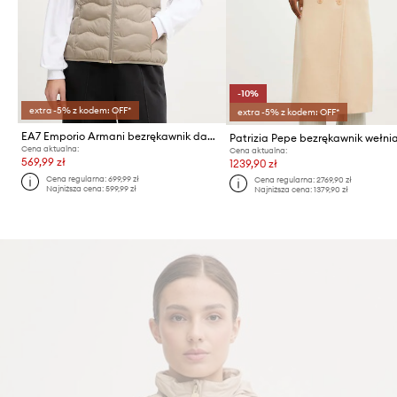
-10%
extra -5% z kodem: OFF*
extra -5% z kodem: OFF*
EA7 Emporio Armani bezrękawnik damski
Patrizia Pepe bezrękawnik wełni
Cena aktualna:
Cena aktualna:
569,99 zł
1239,90 zł
Cena regularna:
699,99 zł
Cena regularna:
2769,90 zł
Najniższa cena:
599,99 zł
Najniższa cena:
1379,90 zł