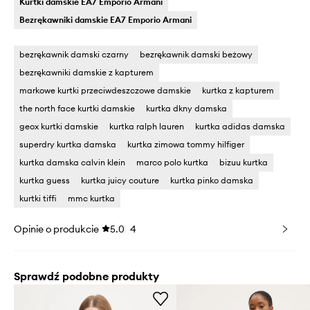
Kurtki damskie EA7 Emporio Armani
Bezrękawniki damskie EA7 Emporio Armani
bezrękawnik damski czarny
bezrękawnik damski beżowy
bezrękawniki damskie z kapturem
markowe kurtki przeciwdeszczowe damskie
kurtka z kapturem
the north face kurtki damskie
kurtka dkny damska
geox kurtki damskie
kurtka ralph lauren
kurtka adidas damska
superdry kurtka damska
kurtka zimowa tommy hilfiger
kurtka damska calvin klein
marco polo kurtka
bizuu kurtka
kurtka guess
kurtka juicy couture
kurtka pinko damska
kurtki tiffi
mmc kurtka
Opinie o produkcie
5.0
4
Sprawdź podobne produkty