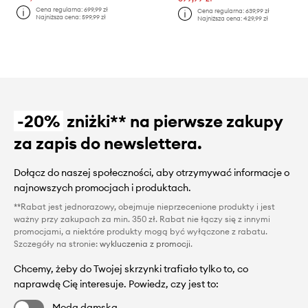
Cena regularna:
699,99 zł
Cena regularna:
639,99 zł
Najniższa cena:
599,99 zł
Najniższa cena:
429,99 zł
-20%
zniżki** na pierwsze zakupy
za zapis do newslettera.
Dołącz do naszej społeczności, aby otrzymywać informacje o
najnowszych promocjach i produktach.
**Rabat jest jednorazowy, obejmuje nieprzecenione produkty i jest
ważny przy zakupach za min. 350 zł. Rabat nie łączy się z innymi
promocjami, a niektóre produkty mogą być wyłączone z rabatu.
Szczegóły na stronie:
wykluczenia z promocji
.
Chcemy, żeby do Twojej skrzynki trafiało tylko to, co
naprawdę Cię interesuje. Powiedz, czy jest to:
Moda damska