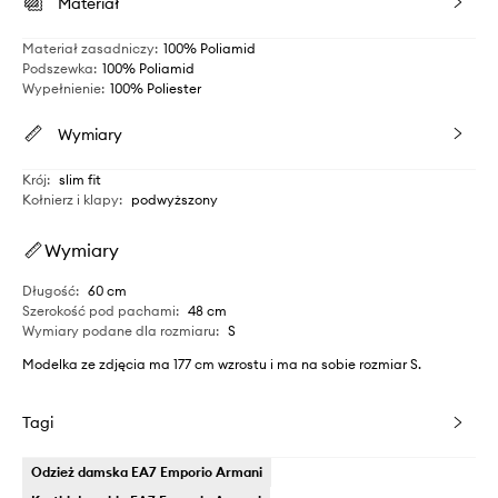
Materiał
Materiał zasadniczy
:
100% Poliamid
Podszewka
:
100% Poliamid
Wypełnienie
:
100% Poliester
Wymiary
Krój
:
slim fit
Kołnierz i klapy
:
podwyższony
Wymiary
Długość
:
60 cm
Szerokość pod pachami
:
48 cm
Wymiary podane dla rozmiaru
:
S
Modelka ze zdjęcia ma 177 cm wzrostu i ma na sobie rozmiar S.
Tagi
Odzież damska EA7 Emporio Armani