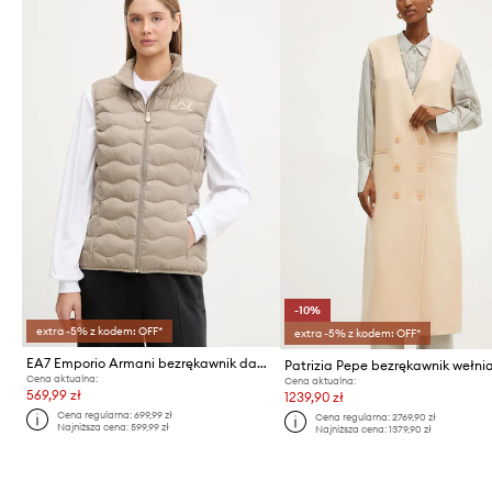
-10%
extra -5% z kodem: OFF*
extra -5% z kodem: OFF*
EA7 Emporio Armani bezrękawnik damski
Patrizia Pepe bezrękawnik wełni
Cena aktualna:
Cena aktualna:
569,99 zł
1239,90 zł
Cena regularna:
699,99 zł
Cena regularna:
2769,90 zł
Najniższa cena:
599,99 zł
Najniższa cena:
1379,90 zł