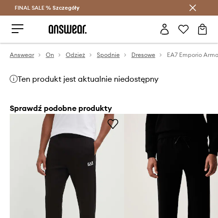
FINAL SALE %
Szczegóły
Oszczędzaj z Answear Club >
Answear
On
Odzież
Spodnie
Dresowe
Ten produkt jest aktualnie niedostępny
Sprawdź podobne produkty