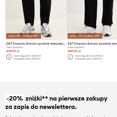
extra -5% z kodem: OFF*
extra -5% z kodem: OFF*
EA7 Emporio Armani spodnie dresowe męskie
EA7 Emporio Armani spodnie dr
Cena aktualna:
Cena aktualna:
439,99 zł
449,99 zł
Cena regularna:
559,99 zł
Cena regularna:
609,99 zł
Najniższa cena:
459,99 zł
Najniższa cena:
469,99 zł
-20%
zniżki** na pierwsze zakupy
za zapis do newslettera.