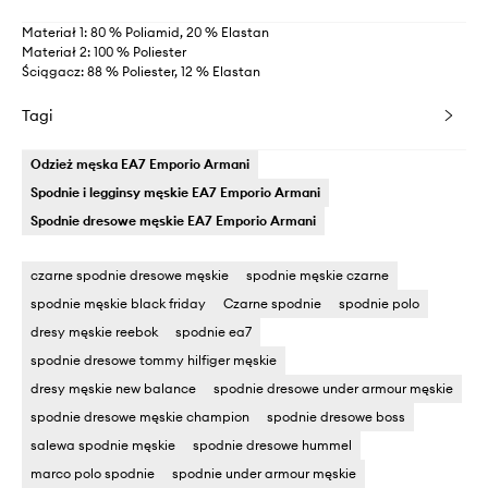
Materiał 1: 80 % Poliamid, 20 % Elastan
Materiał 2: 100 % Poliester
Ściągacz: 88 % Poliester, 12 % Elastan
Tagi
Odzież męska EA7 Emporio Armani
Spodnie i legginsy męskie EA7 Emporio Armani
Spodnie dresowe męskie EA7 Emporio Armani
czarne spodnie dresowe męskie
spodnie męskie czarne
spodnie męskie black friday
Czarne spodnie
spodnie polo
dresy męskie reebok
spodnie ea7
spodnie dresowe tommy hilfiger męskie
dresy męskie new balance
spodnie dresowe under armour męskie
spodnie dresowe męskie champion
spodnie dresowe boss
salewa spodnie męskie
spodnie dresowe hummel
marco polo spodnie
spodnie under armour męskie