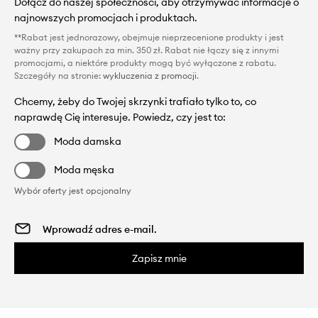
Dołącz do naszej społeczności, aby otrzymywać informacje o
najnowszych promocjach i produktach.
**Rabat jest jednorazowy, obejmuje nieprzecenione produkty i jest
ważny przy zakupach za min. 350 zł. Rabat nie łączy się z innymi
promocjami, a niektóre produkty mogą być wyłączone z rabatu.
Szczegóły na stronie:
wykluczenia z promocji
.
Chcemy, żeby do Twojej skrzynki trafiało tylko to, co
naprawdę Cię interesuje. Powiedz, czy jest to:
Moda damska
Moda męska
Wybór oferty jest opcjonalny
Zapisz mnie