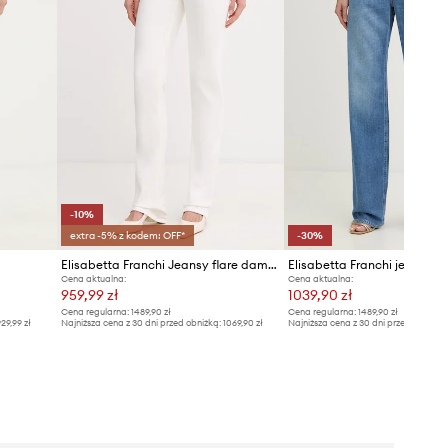
-10%
extra -5% z kodem: OFF*
-30%
Elisabetta Franchi Jeansy flare damskie
Cena aktualna:
Cena aktualna:
959,99 zł
1039,90 zł
Cena regularna:
1489,90 zł
Cena regularna:
1489,90 zł
29,99 zł
Najniższa cena z 30 dni przed obniżką:
1069,90 zł
Najniższa cena z 30 dni przed obniżką