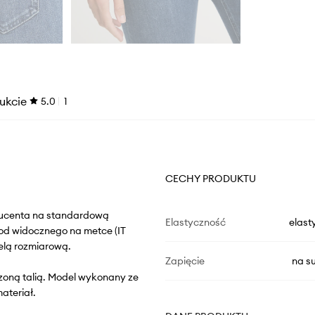
ukcie
5.0
1
CECHY PRODUKTU
oducenta na standardową
Elastyczność
elast
od widocznego na metce (IT
elą rozmiarową.
Zapięcie
na s
szoną talią. Model wykonany ze
ateriał.