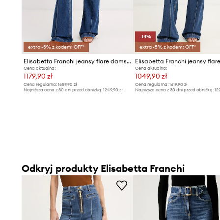
-14%
extra -5% z kodem: OFF*
extra -5% z kodem: OFF*
Elisabetta Franchi jeansy flare damskie
Cena aktualna:
Cena aktualna:
1179,90 zł
1049,90 zł
Cena regularna:
1659,90 zł
Cena regularna:
1619,90 zł
Najniższa cena z 30 dni przed obniżką:
1249,90 zł
Najniższa cena z 30 dni przed obniżką:
12
Odkryj produkty Elisabetta Franchi