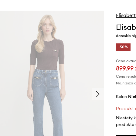
Elisabet
Elisa
damskie hi
-50%
Cena aktua
899,99 
Cena regul
Najniższa c
Kolor:
ni
Produkt 
Niestety 
produktami