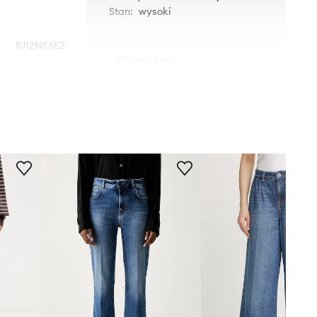
Stan
:
wysoki
PJ12N56E2
WYMIARY
niebieski
Modelka ze zdjęcia ma 179 cm
wzrostu i ma na sobie rozmiar 27.
sabetta Franchi
Rozmiarówka standardowa
Zalecamy wybór rozmiaru, jaki nosisz
zazwyczaj.
Rozmiary prezentowane w sklepie
zostały przeliczone na standardową,
europejską tabelę rozmiarową. Na
metce dostarczonego produktu
znajduje się oryginalne oznaczenie
producenta.
Tabela rozmiarów