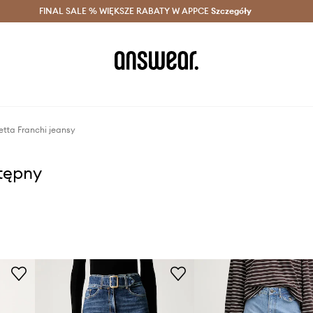
szczędzaj z Answear Club >
FINAL SALE % WIĘKSZE RABATY W APPCE
Dostawa nawet w 24h >
Szczegóły
News
etta Franchi jeansy
stępny