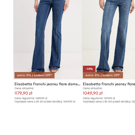
-14%
extra -5% z kodem: OFF*
extra -5% z kodem: OFF*
Elisabetta Franchi jeansy flare damskie
Cena aktualna:
Cena aktualna:
1179,90 zł
1049,90 zł
Cena regularna:
1659,90 zł
Cena regularna:
1619,90 zł
Najniższa cena z 30 dni przed obniżką:
1249,90 zł
Najniższa cena z 30 dni przed obniżką:
12