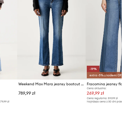
-19%
extra -5% z kodem: OFF*
Weekend Max Mara jeansy bootcut damskie WKDRAPALLO
Cena aktualna:
789,99 zł
269,99 zł
Cena regularna:
519,99 zł
79,99 zł
Najniższa cena z 30 dni przed obniżką