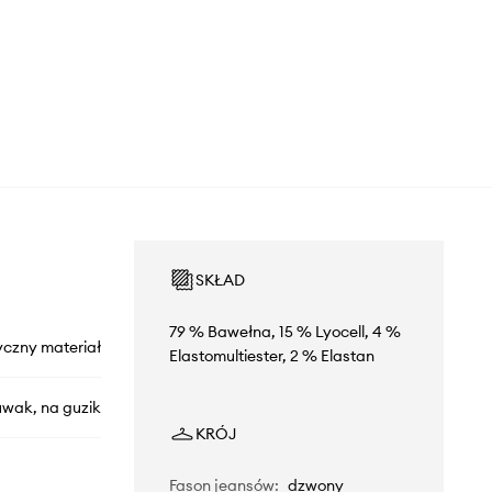
SKŁAD
79 % Bawełna, 15 % Lyocell, 4 %
yczny materiał
Elastomultiester, 2 % Elastan
uwak, na guzik
KRÓJ
Fason jeansów
:
dzwony