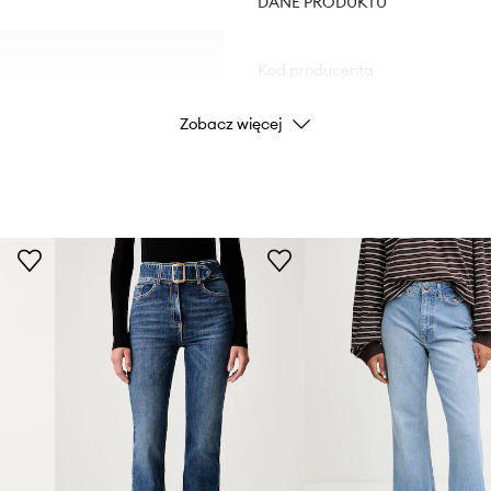
DANE PRODUKTU
Kod producenta
Zobacz więcej
.
Kolor
Marka
Eli
ID Produktu