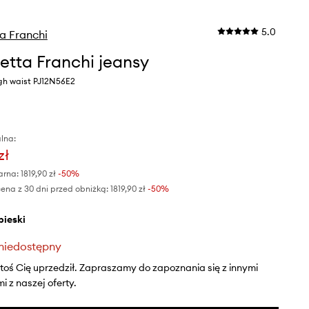
5.0
ta Franchi
betta Franchi jeansy
gh waist PJ12N56E2
lna:
zł
arna:
1819,90 zł
-50%
ena z 30 dni przed obniżką:
1819,90 zł
 -50%
ebieski
niedostępny
ktoś Cię uprzedził. Zapraszamy do zapoznania się z innymi
 z naszej oferty.