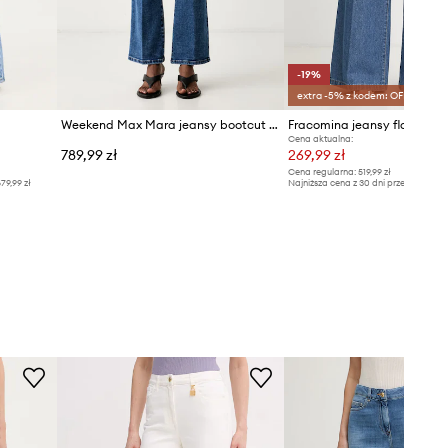
-19%
extra -5% z kodem: OFF*
Weekend Max Mara jeansy bootcut damskie WKDRAPALLO
Cena aktualna:
789,99 zł
269,99 zł
Cena regularna:
519,99 zł
79,99 zł
Najniższa cena z 30 dni przed obniżką