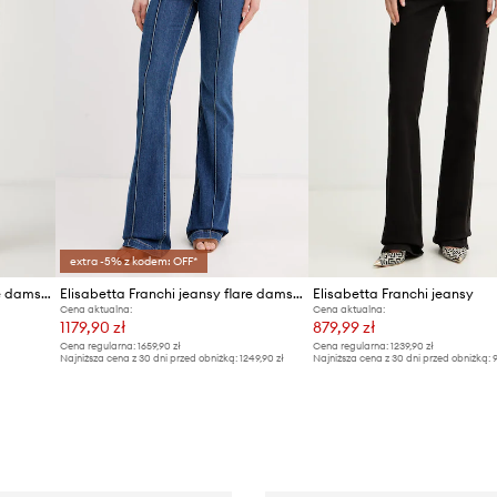
extra -5% z kodem: OFF*
Elisabetta Franchi jeansy flare damskie
Elisabetta Franchi jeansy flare damskie
Elisabetta Franchi jeansy
Cena aktualna:
Cena aktualna:
1179,90 zł
879,99 zł
Cena regularna:
1659,90 zł
Cena regularna:
1239,90 zł
Najniższa cena z 30 dni przed obniżką:
1249,90 zł
Najniższa cena z 30 dni przed obniżką:
9