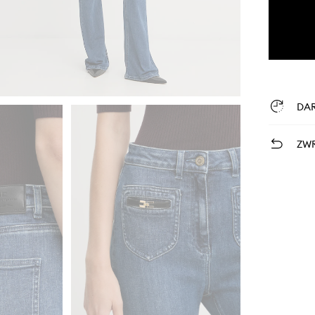
DA
ZWR