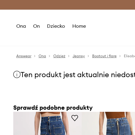
Premium Fashion Benefits >
O
Ona
On
Dziecko
Home
Answear
Ona
Odzież
Jeansy
Bootcut i flare
Elisab
Ten produkt jest aktualnie niedo
Sprawdź podobne produkty