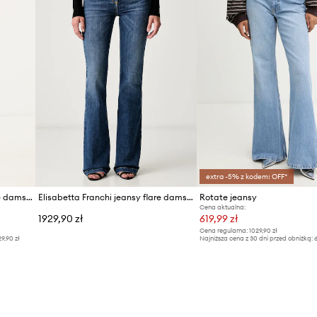
extra -5% z kodem: OFF*
Elisabetta Franchi jeansy flare damskie
Elisabetta Franchi jeansy flare damskie
Rotate jeansy
Cena aktualna:
1929,90 zł
619,99 zł
Cena regularna:
1029,90 zł
29,90 zł
Najniższa cena z 30 dni przed obniżką:
6