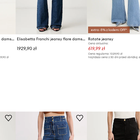
extra -5% z kodem: OFF*
Elisabetta Franchi jeansy flare damskie
Elisabetta Franchi jeansy flare damskie
Rotate jeansy
Cena aktualna:
1929,90 zł
619,99 zł
Cena regularna:
1029,90 zł
29,90 zł
Najniższa cena z 30 dni przed obniżką:
6