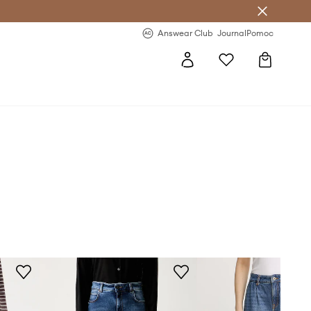
letter >
Regularne nowości >
Answear Club
Journal
Pomoc