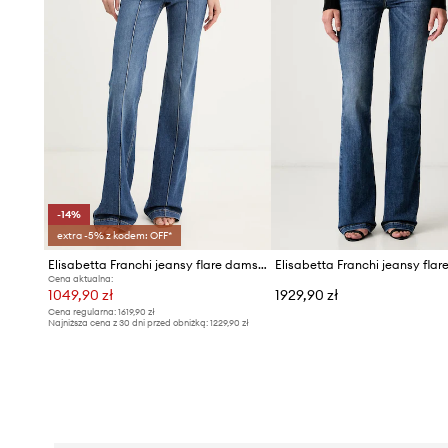
-14%
extra -5% z kodem: OFF*
Elisabetta Franchi jeansy flare damskie
Cena aktualna:
1049,90 zł
1929,90 zł
Cena regularna:
1619,90 zł
Najniższa cena z 30 dni przed obniżką:
1229,90 zł