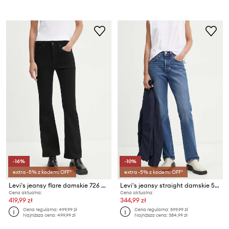
-16%
-10%
extra -5% z kodem: OFF*
extra -5% z kodem: OFF*
Levi's jeansy flare damskie 726 HR FLARE
Levi's jeansy straight damskie 501® JEANS FOR WOMEN
Cena aktualna:
Cena aktualna:
419,99 zł
344,99 zł
Cena regularna:
499,99 zł
Cena regularna:
599,99 zł
Najniższa cena:
499,99 zł
Najniższa cena:
384,99 zł