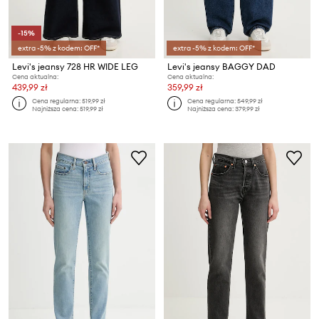
-15%
extra -5% z kodem: OFF*
extra -5% z kodem: OFF*
Levi's jeansy 728 HR WIDE LEG
Levi's jeansy BAGGY DAD
Cena aktualna:
Cena aktualna:
439,99 zł
359,99 zł
Cena regularna:
519,99 zł
Cena regularna:
549,99 zł
Najniższa cena:
519,99 zł
Najniższa cena:
379,99 zł