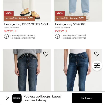
-14%
-14%
extra -5% z kodem: OFF*
extra -5% z kodem: OFF*
Levi's jeansy RIBCAGE STRAIGHT ANKLE
Levi's jeansy 501® 90S
Cena aktualna:
Cena aktualna:
329,99 zł
299,99 zł
Cena regularna:
549,99 zł
Cena regularna:
519,99 zł
Najniższa cena:
384,99 zł
Najniższa cena:
349,99 zł
Pobierz aplikację i kupuj
Pobierz
jeszcze łatwiej.