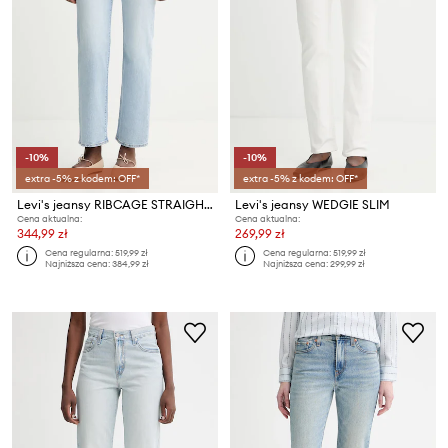
-10%
-10%
extra -5% z kodem: OFF*
extra -5% z kodem: OFF*
Levi's jeansy RIBCAGE STRAIGHT ANKLE
Levi's jeansy WEDGIE SLIM
Cena aktualna:
Cena aktualna:
344,99 zł
269,99 zł
Cena regularna:
519,99 zł
Cena regularna:
519,99 zł
Najniższa cena:
384,99 zł
Najniższa cena:
299,99 zł