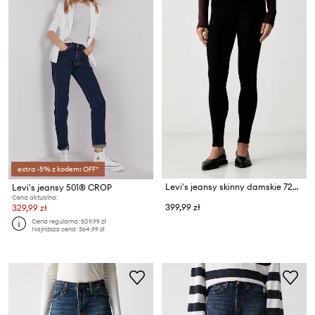
extra -5% z kodem: OFF*
Levi's jeansy skinny damskie 720 HIRISE SUPER SKINNY
Levi's jeansy 501® CROP
Cena aktualna:
399,99 zł
329,99 zł
Cena regularna:
509,99 zł
Najniższa cena:
364,99 zł