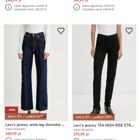
284,99 zł
189,99 zł
Cena regularna:
469,99 zł
Cena regularna:
319,99 zł
Najniższa cena:
332,99 zł
Najniższa cena:
239,99 zł
-10%
extra -5% z kodem: OFF*
extra -5% z kodem: OFF*
Levi's jeansy wide leg damskie RIBCAGE WIDE LEG
Levi's jeansy 724 HIGH RISE STRAIGHT
Cena aktualna:
Cena aktualna:
349,99 zł
379,99 zł
Cena regularna:
519,99 zł
Cena regularna:
509,99 zł