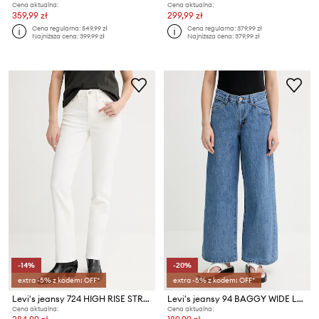
Cena aktualna:
Cena aktualna:
359,99 zł
299,99 zł
Cena regularna:
549,99 zł
Cena regularna:
379,99 zł
Najniższa cena:
399,99 zł
Najniższa cena:
379,99 zł
-14%
-20%
extra -5% z kodem: OFF*
extra -5% z kodem: OFF*
Levi's jeansy 724 HIGH RISE STRAIGHT
Levi's jeansy 94 BAGGY WIDE LEG
Cena aktualna:
Cena aktualna: