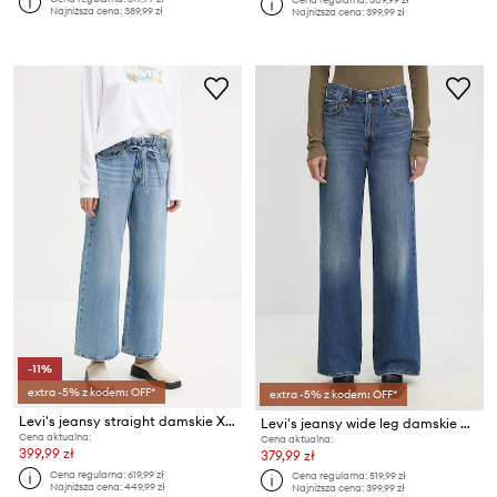
Najniższa cena:
389,99 zł
Najniższa cena:
399,99 zł
-11%
extra -5% z kodem: OFF*
extra -5% z kodem: OFF*
Levi's jeansy straight damskie XL STRAIGHT
Levi's jeansy wide leg damskie RIBCAGE WIDE LEG
Cena aktualna:
Cena aktualna:
399,99 zł
379,99 zł
Cena regularna:
619,99 zł
Cena regularna:
519,99 zł
Najniższa cena:
449,99 zł
Najniższa cena:
399,99 zł