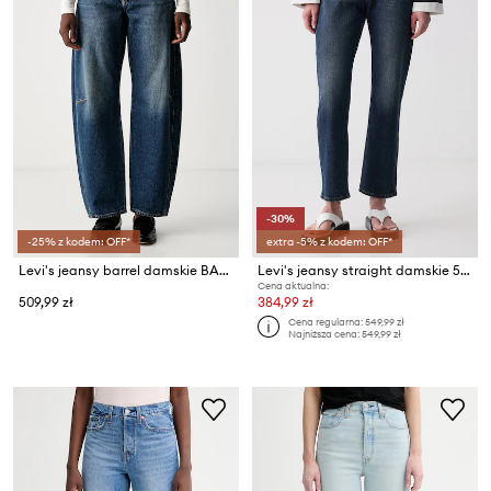
-30%
-25% z kodem: OFF*
extra -5% z kodem: OFF*
Levi's jeansy barrel damskie BAGGY DAD BARREL
Levi's jeansy straight damskie 501 CURVE
Cena aktualna:
509,99 zł
384,99 zł
Cena regularna:
549,99 zł
Najniższa cena:
549,99 zł