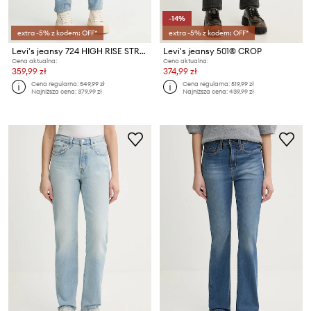
-14%
extra -5% z kodem: OFF*
extra -5% z kodem: OFF*
Levi's jeansy 724 HIGH RISE STRAIGHT
Levi's jeansy 501® CROP
Cena aktualna:
Cena aktualna:
359,99 zł
374,99 zł
Cena regularna:
549,99 zł
Cena regularna:
519,99 zł
Najniższa cena:
379,99 zł
Najniższa cena:
439,99 zł