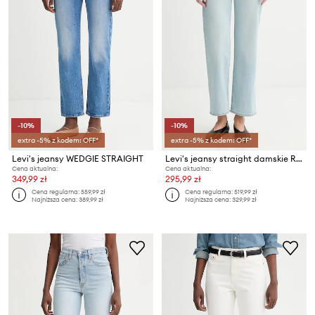
-10%
-10%
extra -5% z kodem: OFF*
extra -5% z kodem: OFF*
Levi's jeansy WEDGIE STRAIGHT
Levi's jeansy straight damskie RIBCAGE STRAIGHT ANKLE
Cena aktualna:
Cena aktualna:
349,99 zł
295,99 zł
Cena regularna:
559,99 zł
Cena regularna:
519,99 zł
Najniższa cena:
389,99 zł
Najniższa cena:
329,99 zł