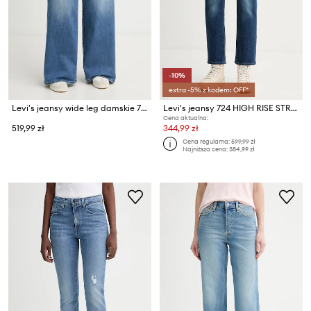
-10%
extra -5% z kodem: OFF*
Levi's jeansy wide leg damskie 728 HR WIDE LEG
Levi's jeansy 724 HIGH RISE STRAIGHT
Cena aktualna:
519,99 zł
344,99 zł
Cena regularna:
599,99 zł
Najniższa cena:
384,99 zł