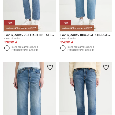
-10%
-10%
extra -5% z kodem: OFF*
extra -5% z kodem: OFF*
Levi's jeansy 724 HIGH RISE STRAIGHT
Levi's jeansy RIBCAGE STRAIGHT ANKLE
Cena aktualna:
Cena aktualna:
339,99 zł
359,99 zł
Cena regularna:
599,99 zł
Cena regularna:
559,99 zł
Najniższa cena:
379,99 zł
Najniższa cena:
399,99 zł