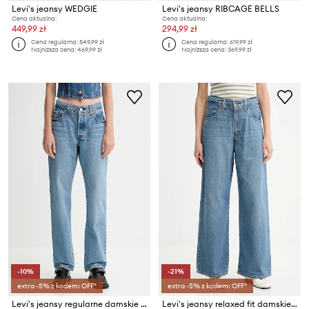
Levi's jeansy WEDGIE
Levi's jeansy RIBCAGE BELLS
Cena aktualna:
Cena aktualna:
449,99 zł
294,99 zł
Cena regularna:
549,99 zł
Cena regularna:
619,99 zł
Najniższa cena:
469,99 zł
Najniższa cena:
369,99 zł
-10%
-21%
extra -5% z kodem: OFF*
extra -5% z kodem: OFF*
Levi's jeansy regularne damskie 501® 90S
Levi's jeansy relaxed fit damskie CINCH BAGGY