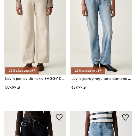
-25% z kodem: OFF*
-25% z kodem: OFF*
Levi's jeansy damskie BAGGY DAD LASSO
Levi's jeansy regularne damskie 501® 90S
509,99 zł
639,99 zł