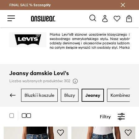
FINAL SALE %
Szczegóły
Oszczędzaj z Answear Club >
Marka Levi’s® stanowi uosobienie klasycznego i
swobodnego amerykańskiego stylu. Nasz wybór
odzieży denimowej i akcesoriów pozwala ludziom
na całym święcie wyrazić ich osobisty styl. Marka
Levi’s® to synonim dżinsów, ikona, która dzięki ponad 150-letniej historii
nowoczesnego podejścia do mody cieszy się zainteresowaniem i
lojalnością pokoleń na całym świecie.
Jeansy damskie Levi's
Liczba wybranych produktów: 302
bluzki i koszule
bluzy
jeansy
kombinezony
Filtry