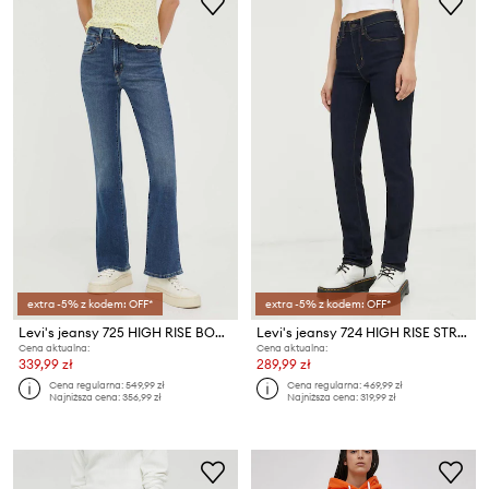
extra -5% z kodem: OFF*
extra -5% z kodem: OFF*
Levi's jeansy 725 HIGH RISE BOOTCUT
Levi's jeansy 724 HIGH RISE STRAIGHT
Cena aktualna:
Cena aktualna:
339,99 zł
289,99 zł
Cena regularna:
549,99 zł
Cena regularna:
469,99 zł
Najniższa cena:
356,99 zł
Najniższa cena:
319,99 zł