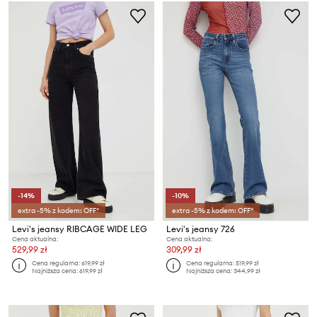
-14%
-10%
extra -5% z kodem: OFF*
extra -5% z kodem: OFF*
Levi's jeansy RIBCAGE WIDE LEG
Levi's jeansy 726
Cena aktualna:
Cena aktualna:
529,99 zł
309,99 zł
Cena regularna:
619,99 zł
Cena regularna:
519,99 zł
Najniższa cena:
619,99 zł
Najniższa cena:
344,99 zł