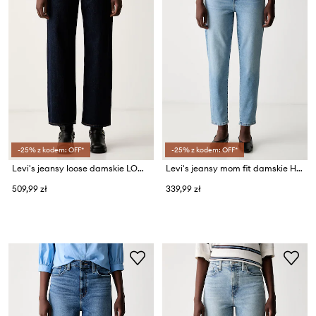
-25% z kodem: OFF*
-25% z kodem: OFF*
Levi's jeansy loose damskie LOW LOOSE
Levi's jeansy mom fit damskie HIGH WAISTED MOM JEAN
509,99 zł
339,99 zł