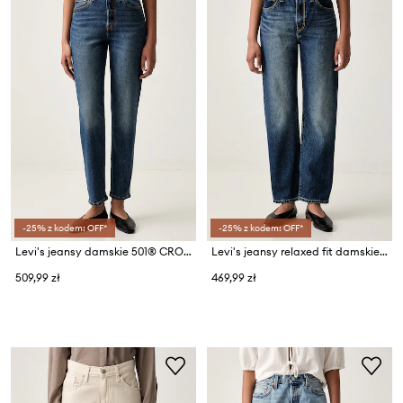
-25% z kodem: OFF*
-25% z kodem: OFF*
Levi's jeansy damskie 501® CROP LIGHTWEIGHT
Levi's jeansy relaxed fit damskie EASY DAD
509,99 zł
469,99 zł