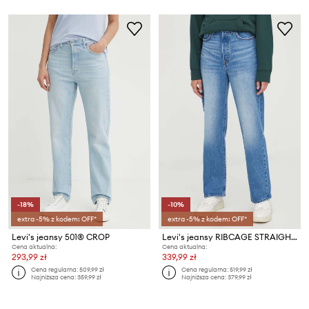
-18%
-10%
extra -5% z kodem: OFF*
extra -5% z kodem: OFF*
Levi's jeansy 501® CROP
Levi's jeansy RIBCAGE STRAIGHT ANKLE
Cena aktualna:
Cena aktualna:
293,99 zł
339,99 zł
Cena regularna:
509,99 zł
Cena regularna:
519,99 zł
Najniższa cena:
359,99 zł
Najniższa cena:
379,99 zł