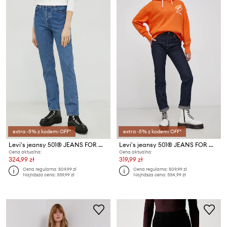
extra -5% z kodem: OFF*
extra -5% z kodem: OFF*
Levi's jeansy 501® JEANS FOR WOMEN
Levi's jeansy 501® JEANS FOR WOMEN
Cena aktualna:
Cena aktualna:
324,99 zł
319,99 zł
Cena regularna:
509,99 zł
Cena regularna:
509,99 zł
Najniższa cena:
339,99 zł
Najniższa cena:
334,99 zł