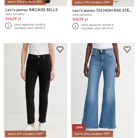
extra -5% z kodem: OFF*
extra -5% z kodem: OFF*
Levi's jeansy RIBCAGE BELLS
Levi's jeansy 724 HIGH RISE STRAIGHT
Cena aktualna:
Cena aktualna:
294,99 zł
309,99 zł
Cena regularna:
619,99 zł
Cena regularna:
549,99 zł
Najniższa cena:
359,99 zł
Najniższa cena:
384,99 zł
-20%
extra -5% z kodem: OFF*
extra -5% z kodem: OFF*