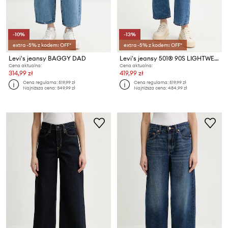
-10%
-13%
extra -5% z kodem: OFF*
extra -5% z kodem: OFF*
Levi's jeansy BAGGY DAD
Levi's jeansy 501® 90S LIGHTWEIGHT
Cena aktualna:
Cena aktualna:
314,99 zł
419,99 zł
Cena regularna:
519,99 zł
Cena regularna:
519,99 zł
Najniższa cena:
349,99 zł
Najniższa cena:
484,99 zł