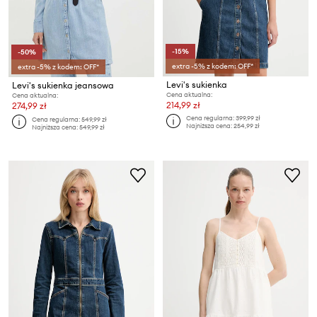
-15%
-50%
extra -5% z kodem: OFF*
extra -5% z kodem: OFF*
Levi's sukienka
Levi's sukienka jeansowa
Cena aktualna:
Cena aktualna:
214,99 zł
274,99 zł
Cena regularna:
399,99 zł
Cena regularna:
549,99 zł
Najniższa cena:
254,99 zł
Najniższa cena:
549,99 zł