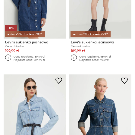
-11%
extra -5% z kodem: OFF*
extra -5% z kodem: OFF*
Levi's sukienka jeansowa
Levi's sukienka jeansowa
Cena aktualna:
Cena aktualna:
199,99 zł
189,99 zł
Cena regularna:
399,99 zł
Cena regularna:
389,99 zł
Najniższa cena:
224,99 zł
Najniższa cena:
199,99 zł