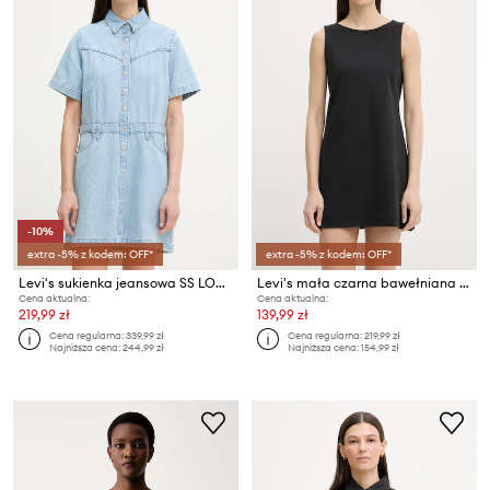
-10%
extra -5% z kodem: OFF*
extra -5% z kodem: OFF*
Levi's sukienka jeansowa SS LOGAN WESTERN
Levi's mała czarna bawełniana z elastanem KNIT (T3 OVERDEV)
Cena aktualna:
Cena aktualna:
219,99 zł
139,99 zł
Cena regularna:
339,99 zł
Cena regularna:
219,99 zł
Najniższa cena:
244,99 zł
Najniższa cena:
154,99 zł