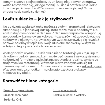
samym stworzą spójną całość. By uniknąć nieudanych zakupów,
warto zastanowić się, jakiego rodzaju sukienki potrzebujesz. Jakie
lubisz kroje i kolory ubrań? W czym czujesz się najlepiej? Gdzie
chcesz nosić swoją sukienkę?
Levi's sukienka – jak ją stylizować?
Na co dzień: swoją sukienkę możesz z białymi trampkami i skórzaną
ramoneską lub jeansową kurtką, która może być w podobnym lub
kontrastującym odcieniu denimu. Z denimem wspaniale komponują
się dodatki w karmelowym kolorze. Możesz również zdecydować się
na buty w ciekawym, np. zwierzęcym wzorze. Sprawdzą się również
beżowe baleriny w szpic lub Twoje ulubione sneakersy. Wszystko
zależy od tego, jaki efekt chcesz uzyskać.
W eleganckim wydaniu: sukienka o nieco fantazyjnym kroju i np. z
dekoltem i ozdobnymi guzikami może być również wykorzystywana
na bardziej formalne okazje, jak np. spotkanie z rodziną, wyjście ze
znajomymi do restauracji. Wówczas warto zdecydować się na
ciemniejszy kolor denimu. Możesz nosić ja zamiennie z
sukienką mini
.
W zestawieniu z sandałkami na obcasie uzyskasz ciekawy i
nieoczywisty efekt.
Sprawdź też inne kategorie
Sukienka z guziczkami
Szmizjerki sukienki
Sukienki rozpinane
Polskie sukienki z wiskozy
Sukienka Only