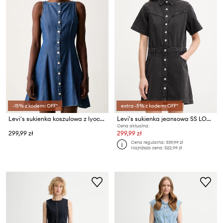
-15% z kodem: OFF*
extra -5% z kodem: OFF*
Levi's sukienka koszulowa z lyocellem MERCER SL MINI
Levi's sukienka jeansowa SS LOGAN WESTERN
Cena aktualna:
299,99 zł
299,99 zł
Cena regularna:
339,99 zł
Najniższa cena:
322,99 zł