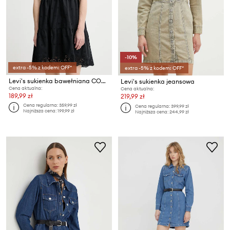
-10%
extra -5% z kodem: OFF*
extra -5% z kodem: OFF*
Levi's sukienka bawełniana CORA SL MINI DRESS
Levi's sukienka jeansowa
Cena aktualna:
Cena aktualna:
189,99 zł
219,99 zł
Cena regularna:
359,99 zł
Cena regularna:
399,99 zł
Najniższa cena:
199,99 zł
Najniższa cena:
244,99 zł