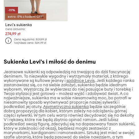
-15%
extra -5% z kodem: OFF*
Levi's sukienka
Cena aktualna:
274,99 zł
Cena regularna:
509,99 zł
Najniższa cena:
324,99 zł
Sukienka Levi's i miłość do denimu
Jeansowe sukienki są odpowiedzią na trwającą do dziś fascynację
denimem. To niezwykle wygodny i wytrzymały materiał, z którego
wykonywane są kultowe jeansy i
spódnice Levis
. Jeśli każdego ranka
zastanawiasz się, co na siebie założyć, sukienka będzie idealnym
wyborem. Wystarczy, że wybierzesz do niej pasujące buty i torebkę i
Twoja stylizacji jest gotowa – możesz wyjść i zdobywać świat. A co
najważniejsze, sukienka ma w sobie niesamowitą moc, bo potrafi w
niesamowity sposób wyrównywać proporcje naszej sylwetki i
podkreślać jej atuty.
Asymetryczna sukienka
będzie szczególnie
dobrą propozycją dla kobiet, którym zależy na odciążeniu górnej
części sylwetki. W tym celu warto również decydować się na dekolty
V i rękawy, które nie będą zbytnio opinać ramion. Jeśli lubisz
podkreślać swoją figurę, zdecyduj się na dopasowany fason sukienki,
który w zależności od okazji, będziesz mogła zestawiać z
marynarkami, kardiganami i ramoneskami. Sztuką jest mieć w swojej
szafie ubrania, które będą pasować do siebie nawzajem, a tym