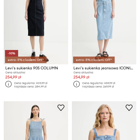
-10%
extra -5% z kodem: OFF*
extra -5% z kodem: OFF*
Levi's sukienka 90S COLUMN
Levi's sukienka jeansowa ICONIC SLEEVELESS DRESS
Cena aktualna:
Cena aktualna:
254,99 zł
254,99 zł
Cena regularna:
409,99 zł
Cena regularna:
459,99 zł
Najniższa cena:
284,99 zł
Najniższa cena:
269,99 zł