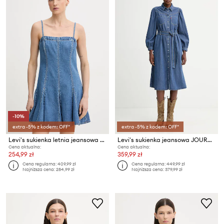
-10%
extra -5% z kodem: OFF*
extra -5% z kodem: OFF*
Levi's sukienka letnia jeansowa DENIM GODET
Levi's sukienka jeansowa JOURNEY LS MAXI
Cena aktualna:
Cena aktualna:
254,99 zł
359,99 zł
Cena regularna:
409,99 zł
Cena regularna:
449,99 zł
Najniższa cena:
284,99 zł
Najniższa cena:
379,99 zł