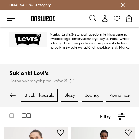
FINAL SALE %
Szczegóły
Oszczędzaj z Answear Club >
Marka Levi’s® stanowi uosobienie klasycznego i
swobodnego amerykańskiego stylu. Nasz wybór
odzieży denimowej i akcesoriów pozwala ludziom
na całym święcie wyrazić ich osobisty styl. Marka
Levi’s® to synonim dżinsów, ikona, która dzięki ponad 150-letniej historii
nowoczesnego podejścia do mody cieszy się zainteresowaniem i
lojalnością pokoleń na całym świecie.
Sukienki Levi's
Liczba wybranych produktów: 21
bluzki i koszule
bluzy
jeansy
kombinezony
Filtry