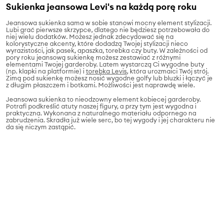
Sukienka jeansowa Levi's na każdą porę roku
Jeansowa sukienka sama w sobie stanowi mocny element stylizacji.
Lubi grać pierwsze skrzypce, dlatego nie będziesz potrzebowała do
niej wielu dodatków. Możesz jednak zdecydować się na
kolorystyczne akcenty, które dodadzą Twojej stylizacji nieco
wyrazistości, jak pasek, apaszka, torebka czy buty. W zależności od
pory roku jeansową sukienkę możesz zestawiać z różnymi
elementami Twojej garderoby. Latem wystarczą Ci wygodne buty
(np. klapki na platformie) i
torebka Levis
, która urozmaici Twój strój.
Zimą pod sukienkę możesz nosić wygodne golfy lub bluzki i łączyć je
z długim płaszczem i botkami. Możliwości jest naprawdę wiele.
Jeansowa sukienka to nieodzowny element kobiecej garderoby.
Potrafi podkreślić atuty naszej figury, a przy tym jest wygodna i
praktyczna. Wykonana z naturalnego materiału odpornego na
zabrudzenia. Skradła już wiele serc, bo tej wygody i jej charakteru nie
da się niczym zastąpić.