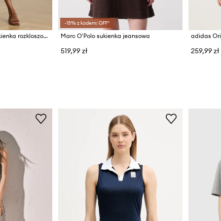
-15% z kodem: OFF*
Lauren Ralph Lauren sukienka rozkloszowana z bawełną
Marc O'Polo sukienka jeansowa
adidas Or
519,99 zł
259,99 zł