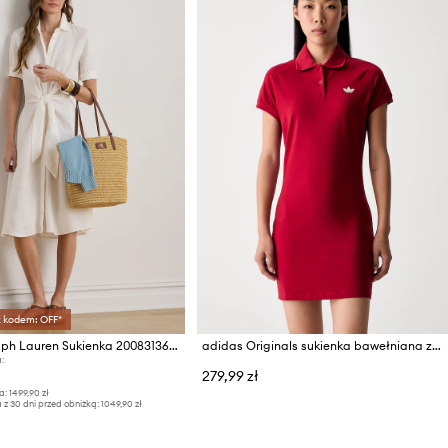
z kodem: OFF*
Lauren Ralph Lauren Sukienka 200831364001
adidas Originals sukienka bawełniana z elastanem
:
279,99 zł
a:
1499,90 zł
 z 30 dni przed obniżką:
1049,90 zł