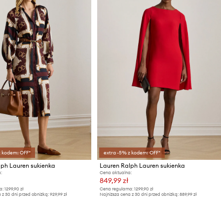
z kodem: OFF*
extra -5% z kodem: OFF*
lph Lauren sukienka
Lauren Ralph Lauren sukienka
:
Cena aktualna:
849,99 zł
a:
1299,90 zł
Cena regularna:
1299,90 zł
 z 30 dni przed obniżką:
929,99 zł
Najniższa cena z 30 dni przed obniżką:
889,99 zł