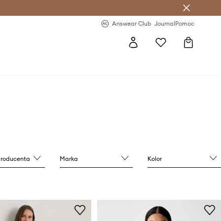
letter >
Regularne nowości >
Answear Club
Journal
Pomoc
producenta
Marka
Kolor