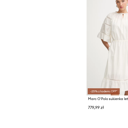
-25% z kodem: OFF*
Marc O'Polo sukienka l
779,99 zł