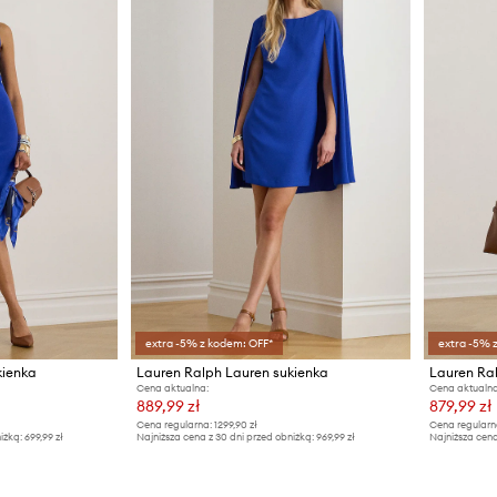
extra -5% z kodem: OFF*
extra -5% 
kienka
Lauren Ralph Lauren sukienka
Lauren Ra
Cena aktualna:
Cena aktualna
889,99 zł
879,99 zł
Cena regularna:
1299,90 zł
Cena regularn
iżką:
699,99 zł
Najniższa cena z 30 dni przed obniżką:
969,99 zł
Najniższa cena