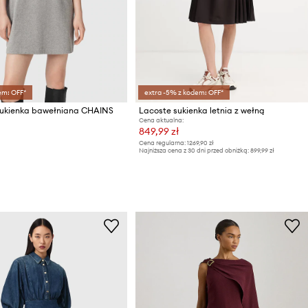
em: OFF*
extra -5% z kodem: OFF*
 sukienka bawełniana CHAINS
Lacoste sukienka letnia z wełną
Cena aktualna:
849,99 zł
Cena regularna:
1269,90 zł
Najniższa cena z 30 dni przed obniżką:
899,99 zł