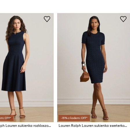
em: OFF*
-15% z kodem: OFF*
Lauren Ralph Lauren sukienka rozkloszowana z wiskozą
Lauren Ralph Lauren sukienka sweterkowa z bawełną