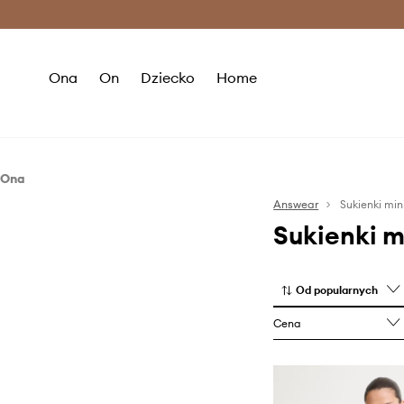
Premium Fashion Benefits >
O
Ona
On
Dziecko
Home
Ona
Odzież
Answear
Sukienki min
Sukienki m
Sukienki
Od popularnych
Cena