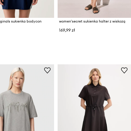
iginals sukienka bodycon
women'secret sukienka halter z wiskozą
169,99 zł