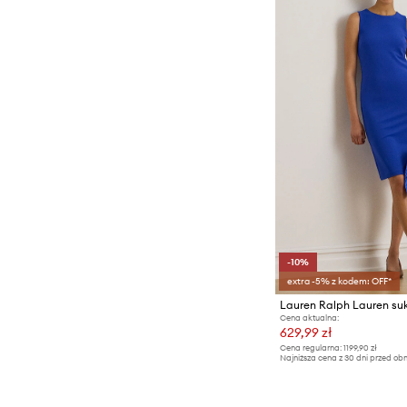
-10%
extra -5% z kodem: OFF*
Lauren Ralph Lauren su
Cena aktualna:
629,99 zł
Cena regularna:
1199,90 zł
Najniższa cena z 30 dni przed obn