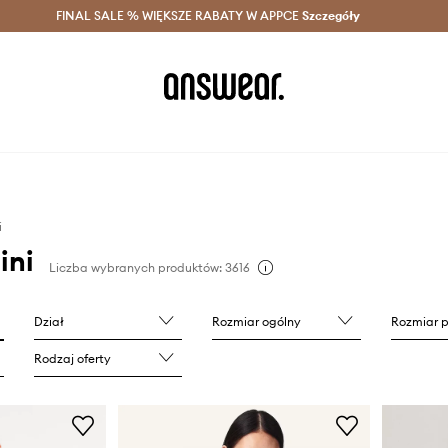
szczędzaj z Answear Club >
FINAL SALE % WIĘKSZE RABATY W APPCE
Dostawa nawet w 24h >
Szczegóły
News
i
ini
Liczba wybranych produktów: 3616
Dział
Rozmiar ogólny
Rozmiar 
Rodzaj oferty