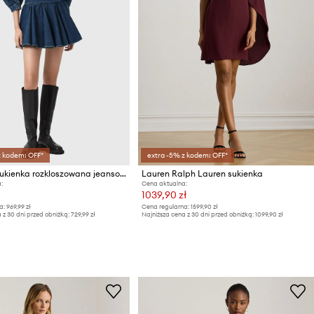
z kodem: OFF*
extra -5% z kodem: OFF*
AllSaints sukienka rozkloszowana jeansowa ARLO
Lauren Ralph Lauren sukienka
:
Cena aktualna:
1039,90 zł
a:
969,99 zł
Cena regularna:
1599,90 zł
 z 30 dni przed obniżką:
729,99 zł
Najniższa cena z 30 dni przed obniżką:
1099,90 zł