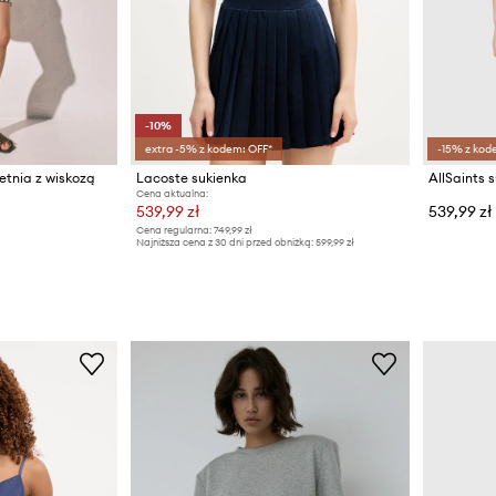
-10%
extra -5% z kodem: OFF*
-15% z kod
etnia z wiskozą
Lacoste sukienka
AllSaints
Cena aktualna:
539,99 zł
539,99 zł
Cena regularna:
749,99 zł
Najniższa cena z 30 dni przed obniżką:
599,99 zł