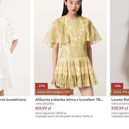
-29%
-10%
extra -5% z kodem: OFF*
extra -5% 
etnia bawełniana
AllSaints sukienka letnia z lyocellem YANNA
Cena aktualna:
Cena aktualna
819,99 zł
939,99 zł
Cena regularna:
1159,90 zł
Cena regularn
Najniższa cena z 30 dni przed obniżką:
1159,90 zł
Najniższa cena