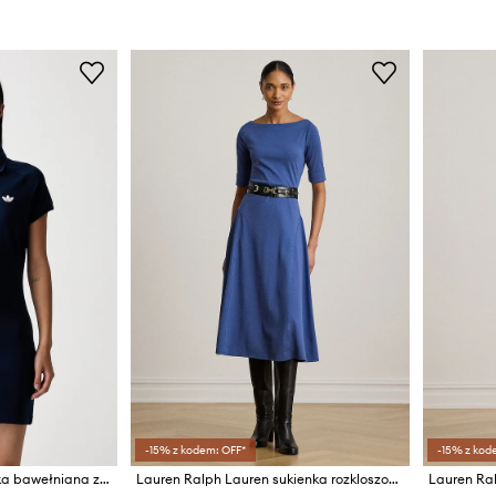
-15% z kodem: OFF*
-15% z kod
adidas Originals sukienka bawełniana z elastanem
Lauren Ralph Lauren sukienka rozkloszowana z bawełną