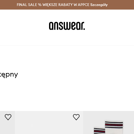
szczędzaj z Answear Club >
FINAL SALE % WIĘKSZE RABATY W APPCE
Dostawa nawet w 24h >
Szczegóły
News
stępny