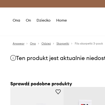
Premium Fashion Benefits >
O
Ona
On
Dziecko
Home
Answear
Ona
Odzież
Skarpetki
Fila skarpetki 3-pack
Ten produkt jest aktualnie niedo
Sprawdź podobne produkty