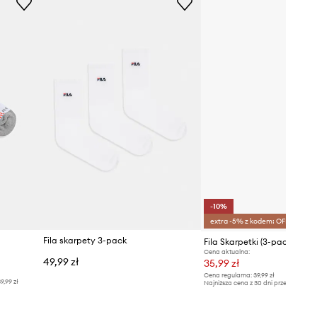
-10%
extra -5% z kodem: OFF*
Fila skarpety 3-pack
Fila Skarpetki (3-pack)
Cena aktualna:
49,99 zł
35,99 zł
Cena regularna:
39,99 zł
9,99 zł
Najniższa cena z 30 dni przed obniżką