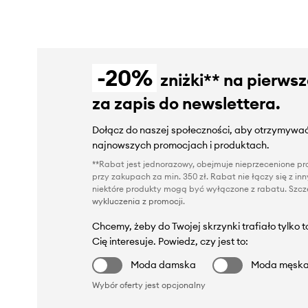
-20%
zniżki** na pierws
za zapis do newslettera.
Dołącz do naszej społeczności, aby otrzymywać
najnowszych promocjach i produktach.
**Rabat jest jednorazowy, obejmuje nieprzecenione pro
przy zakupach za min. 350 zł. Rabat nie łączy się z i
niektóre produkty mogą być wyłączone z rabatu. Szcze
wykluczenia z promocji
.
Chcemy, żeby do Twojej skrzynki trafiało tylko 
Cię interesuje. Powiedz, czy jest to:
Moda damska
Moda męsk
Wybór oferty jest opcjonalny