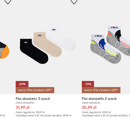
-20%
-10%
extra -5% z kodem: OFF*
extra -5% z kodem: OFF*
Fila skarpety 3-pack
Fila skarpetki 2-pack
Cena aktualna:
Cena aktualna:
31,99 zł
35,99 zł
Cena regularna:
39,99 zł
Cena regularna:
39,99 zł
99 zł
Najniższa cena z 30 dni przed obniżką:
39,99 zł
Najniższa cena z 30 dni przed obniżką:
3