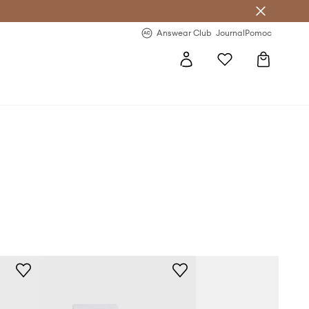
letter >
Regularne nowości >
Answear Club
Journal
Pomoc