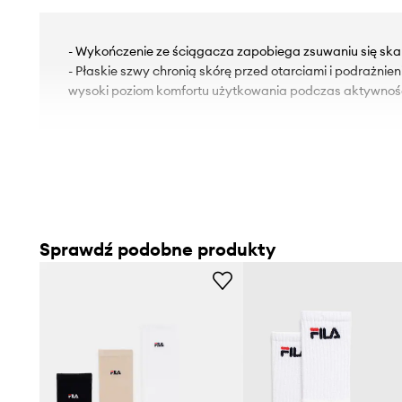
- Wykończenie ze ściągacza zapobiega zsuwaniu się ska
- Płaskie szwy chronią skórę przed otarciami i podrażnie
wysoki poziom komfortu użytkowania podczas aktywnośc
Sprawdź podobne produkty