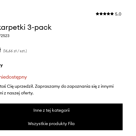
5.0
skarpetki 3-pack
 F2523
ł
(16,66 zł / szt.)
ły
niedostępny
ktoś Cię uprzedził. Zapraszamy do zapoznania się z innymi
 z naszej oferty.
Inne z tej kategorii
Wszystkie produkty Fila