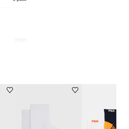
F2523
300
biały
Fila