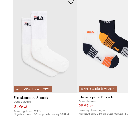
extra -5% z kodem: OFF*
extra -5% z kodem: OFF*
Fila skarpetki 2-pack
Fila skarpetki 2-pack
Cena aktualna:
Cena aktualna:
29,99 zł
31,99 zł
Cena regularna:
39,99 zł
Cena regularna:
39,99 zł
Najniższa cena z 30 dni przed obniżką:
31,
Najniższa cena z 30 dni przed obniżką:
33,99 zł