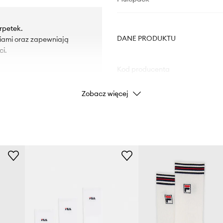
rpetek.
DANE PRODUKTU
niami oraz zapewniają
i.
Kod producenta
Zobacz więcej
Kolor producenta
Kolor
Marka
ID Produktu