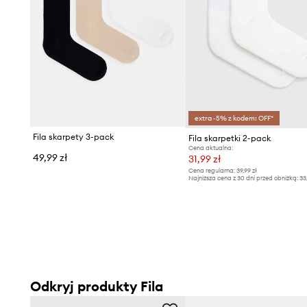
extra -5% z kodem: OFF*
Fila skarpety 3-pack
Fila skarpetki 2-pack
Cena aktualna:
49,99 zł
31,99 zł
Cena regularna:
39,99 zł
Najniższa cena z 30 dni przed obniżką:
33
Odkryj produkty Fila