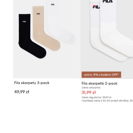
extra -5% z kodem: OFF*
Fila skarpety 3-pack
Fila skarpetki 2-pack
Cena aktualna:
49,99 zł
31,99 zł
Cena regularna:
39,99 zł
Najniższa cena z 30 dni przed obniżką:
33