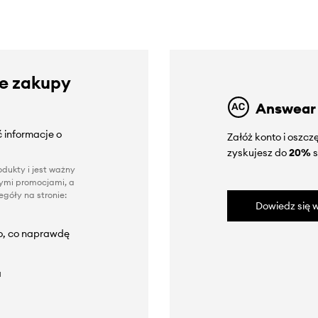
ze zakupy
Answear
 informacje o
Załóż konto i oszc
zyskujesz do
20%
s
dukty i jest ważny
nnymi promocjami, a
góły na stronie:
Dowiedz się w
to, co naprawdę
a