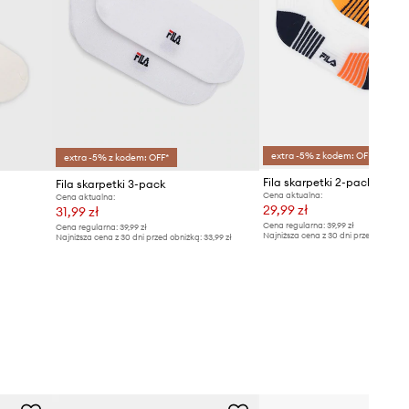
extra -5% z kodem: OFF*
extra -5% z kodem: OFF*
Fila skarpetki 2-pack
Fila skarpetki 3-pack
Cena aktualna:
Cena aktualna:
29,99 zł
31,99 zł
Cena regularna:
39,99 zł
Cena regularna:
39,99 zł
Najniższa cena z 30 dni przed obniżką
Najniższa cena z 30 dni przed obniżką:
33,99 zł