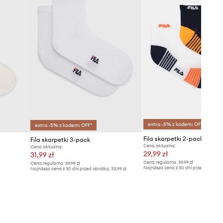
extra -5% z kodem: OFF*
extra -5% z kodem: OFF*
Fila skarpetki 2-pack
Fila skarpetki 3-pack
Cena aktualna:
Cena aktualna:
29,99 zł
31,99 zł
Cena regularna:
39,99 zł
Cena regularna:
39,99 zł
Najniższa cena z 30 dni przed obniżką
Najniższa cena z 30 dni przed obniżką:
33,99 zł