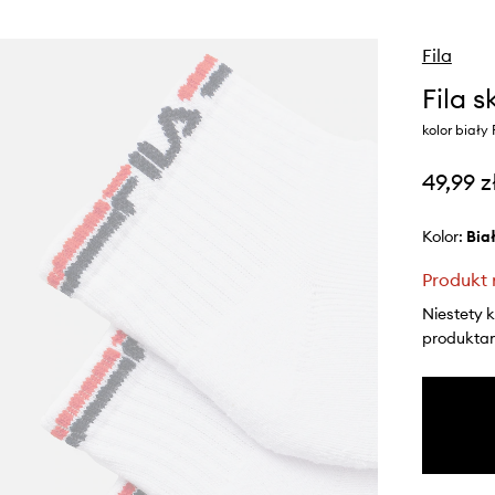
Fila
Fila 
kolor biały
49,99 z
Kolor:
bia
Produkt 
Niestety 
produktami