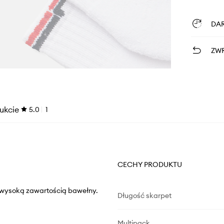
DA
ZWR
ukcie
5.0
1
CECHY PRODUKTU
 z wysoką zawartością bawełny.
Długość skarpet
Multipack