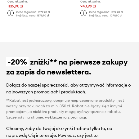
Cena aktualna:
Cena aktualna:
1139,90 zł
943,99 zł
Cena regularna:
1579,90 zł
Cena regularna:
1299,90 zł
Najniższa cena:
1579,90 zł
Najniższa cena:
1079,90 zł
-20%
zniżki** na pierwsze zakupy
za zapis do newslettera.
Dołącz do naszej społeczności, aby otrzymywać informacje o
najnowszych promocjach i produktach.
**Rabat jest jednorazowy, obejmuje nieprzecenione produkty i jest
ważny przy zakupach za min. 350 zł. Rabat nie łączy się z innymi
promocjami, a niektóre produkty mogą być wyłączone z rabatu.
Szczegóły na stronie:
wykluczenia z promocji
.
Chcemy, żeby do Twojej skrzynki trafiało tylko to, co
naprawdę Cię interesuje. Powiedz, czy jest to: