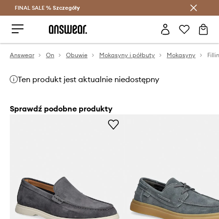
FINAL SALE %
Szczegóły
Oszczędzaj z Answear Club >
Answear
On
Obuwie
Mokasyny i półbuty
Mokasyny
Ten produkt jest aktualnie niedostępny
Sprawdź podobne produkty