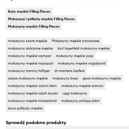
Buty męskie Filling Pieces
Mokasyny i półbuty męskie Filling Pieces
Mokasyny męskie Filling Pieces
mokasyny szare męskie
Mokasyny męskie zamszowe
mokasyny skórzane męskie
karl lagerfeld mokasyny męskie
mokasyny męskie camper
mokasyny męskie joop
mokasyny męskie napapijri
mokasyny męskie vagabond
mokasyny tommy hilfiger
dr martens loafers
wojas mokasyny męskie
mokasyny boss
geox mokasyny męskie
mokasyny męskie calvin klein
mokasyny męskie armani
mokasyny męskie ralph lauren
ugg mokasyny
mokasyny męskie timberland
mokasyny philipp plein
ecco półbuty męskie
Sprawdź podobne produkty