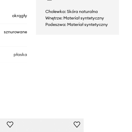
Cholewka: Skóra naturalna
okrągły
Wnętrze: Materiał syntetyczny
Podeszwa: Materiał syntetyczny
sznurowane
płaska
B.LEA14.BLUE
granatowy
Guess