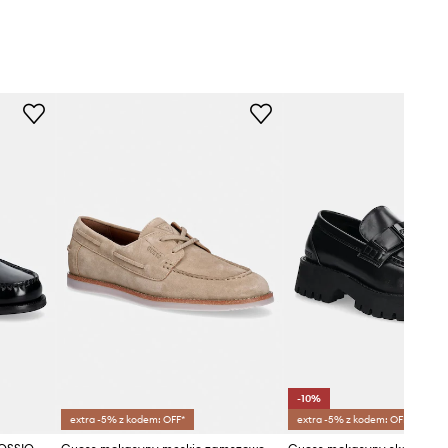
-10%
extra -5% z kodem: OFF*
extra -5% z kodem: OFF*