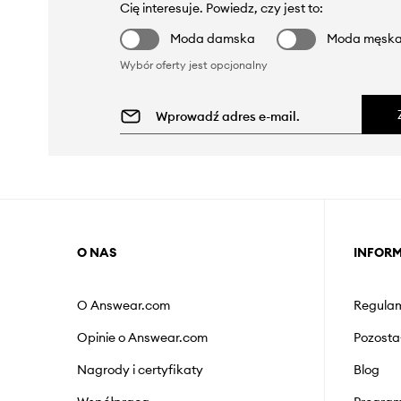
Cię interesuje. Powiedz, czy jest to:
Moda damska
Moda męsk
Wybór oferty jest opcjonalny
O NAS
INFOR
O Answear.com
Regulam
Opinie o Answear.com
Pozosta
Nagrody i certyfikaty
Blog