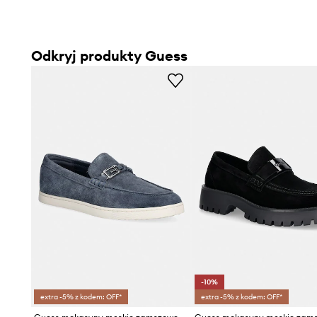
Odkryj produkty Guess
-10%
extra -5% z kodem: OFF*
extra -5% z kodem: OFF*