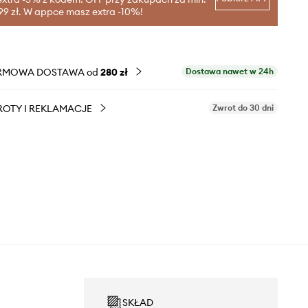
99 zł. W appce masz extra -10%!
RMOWA DOSTAWA od
280 zł
Dostawa nawet w 24h
OTY I REKLAMACJE
Zwrot do 30 dni
SKŁAD