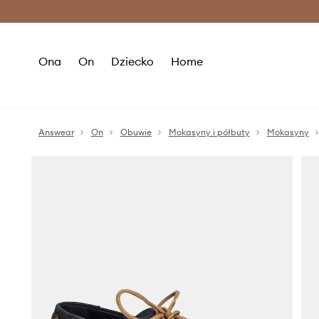
Premium Fashion Benefits >
O
Ona
On
Dziecko
Home
Answear
On
Obuwie
Mokasyny i półbuty
Mokasyny