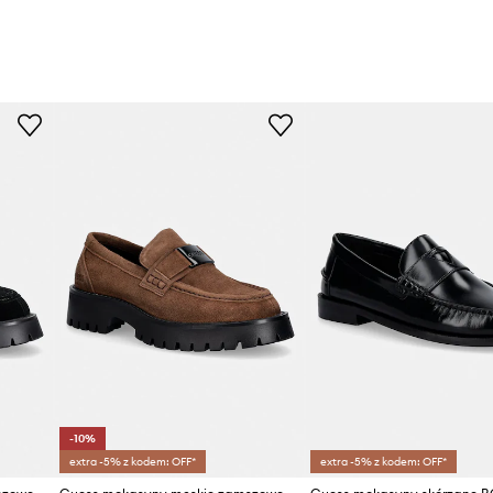
-10%
extra -5% z kodem: OFF*
extra -5% z kodem: OFF*