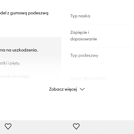
Model z gumową podeszwą
Typ noska
Zapięcie i
dopasowanie
na na uszkodzenia.
Typ podeszwy
ki i pięty.
wanie do stopy.
DANE PRODUKTU
Zobacz więcej
Kod producenta
FMTRO
Kolor
Marka