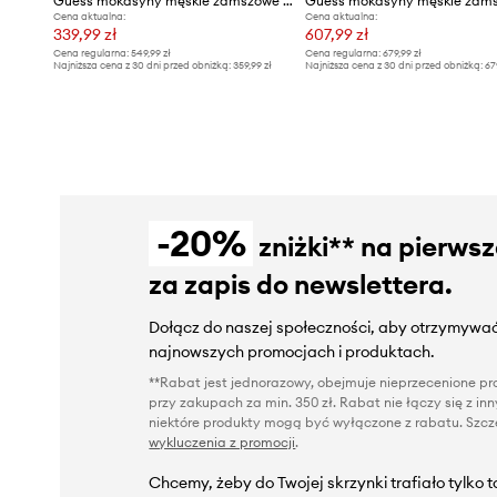
Guess mokasyny męskie zamszowe HEAWS
Cena aktualna:
Cena aktualna:
339,99 zł
607,99 zł
Cena regularna:
549,99 zł
Cena regularna:
679,99 zł
Najniższa cena z 30 dni przed obniżką:
359,99 zł
Najniższa cena z 30 dni przed obniżką:
67
-20%
zniżki** na pierws
za zapis do newslettera.
Dołącz do naszej społeczności, aby otrzymywać
najnowszych promocjach i produktach.
**Rabat jest jednorazowy, obejmuje nieprzecenione pro
przy zakupach za min. 350 zł. Rabat nie łączy się z i
niektóre produkty mogą być wyłączone z rabatu. Szcze
wykluczenia z promocji
.
Chcemy, żeby do Twojej skrzynki trafiało tylko 