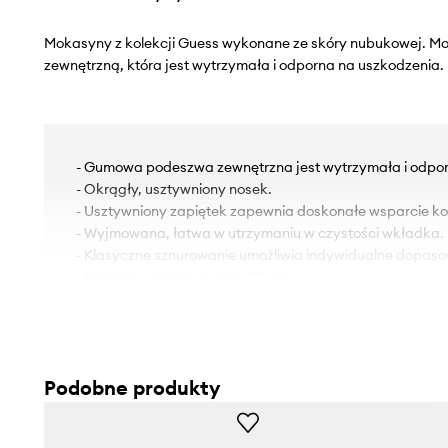
Mokasyny z kolekcji Guess wykonane ze skóry nubukowej. 
zewnętrzną, która jest wytrzymała i odporna na uszkodzenia.
- Gumowa podeszwa zewnętrzna jest wytrzymała i odpor
- Okrągły, usztywniony nosek.
- Usztywniony zapiętek zapewnia doskonałe wsparcie kost
- Wyjmowana, łatwa w utrzymaniu w czystości wkładka.
- Klasyczne sznurowanie umożliwia indywidualne dopaso
- Długość wkładki wynosi: 28 cm.
- Wymiary podane dla rozmiaru: 43.
Podobne produkty