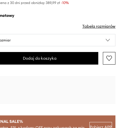
ena z 30 dni przed obniżką:
389,99 zł
 -10%
anatowy
Tabela rozmiarów
rozmiar
Dodaj do koszyka
INAL SALE%
Pobierz APP
extra -5% z kodem: OFF przy zakupach za min.