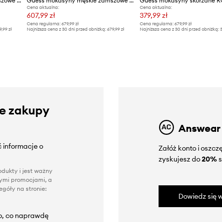
Guess mokasyny męskie zamszowe GORIZIA
Guess mokasyny męskie zamszowe GORIZIA
Guess mokasyny skórzane 
Cena aktualna:
Cena aktualna:
607,99 zł
379,99 zł
Cena regularna:
679,99 zł
Cena regularna:
679,99 zł
9,99 zł
Najniższa cena z 30 dni przed obniżką:
679,99 zł
Najniższa cena z 30 dni przed obniżką:
3
ze zakupy
Answear
 informacje o
Załóż konto i oszc
zyskujesz do
20%
s
dukty i jest ważny
nnymi promocjami, a
góły na stronie:
Dowiedz się w
to, co naprawdę