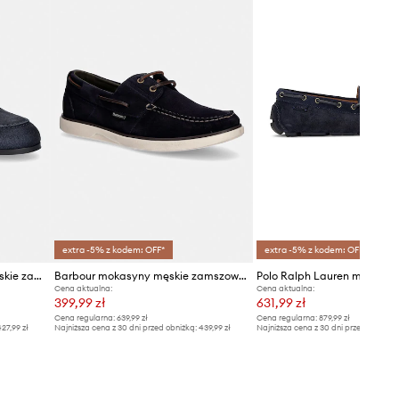
extra -5% z kodem: OFF*
extra -5% z kodem: OFF*
Tommy Hilfiger loafersy damskie zamszowe FLEXIBLE SLIM SUEDE LOAFER
Barbour mokasyny męskie zamszowe Rothley
Cena aktualna:
Cena aktualna:
399,99 zł
631,99 zł
Cena regularna:
639,99 zł
Cena regularna:
879,99 zł
27,99 zł
Najniższa cena z 30 dni przed obniżką:
439,99 zł
Najniższa cena z 30 dni przed obniżką