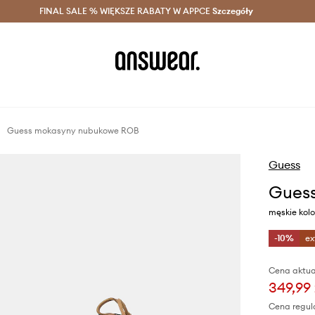
szczędzaj z Answear Club >
FINAL SALE % WIĘKSZE RABATY W APPCE
Dostawa nawet w 24h >
Szczegóły
News
Guess mokasyny nubukowe ROB
Guess
Gues
męskie kol
-10%
ex
Cena aktua
349,99 
Cena regul