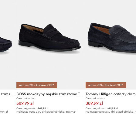
Producent
ID Produktu
extra -5% z kodem: OFF*
extra -5% z kodem: OFF*
Calvin Klein mokasyny męskie zamszowe DRIVER BOAT SU
BOSS mokasyny męskie zamszowe Tevan
Cena aktualna:
Cena aktualna:
589,99 zł
389,99 zł
Cena regularna:
949,99 zł
Cena regularna:
649,99 zł
9,99 zł
Najniższa cena z 30 dni przed obniżką:
619,99 zł
Najniższa cena z 30 dni przed obniżką:
4