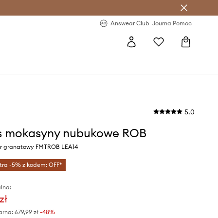
letter >
Regularne nowości >
Answear Club
Journal
Pomoc
5.0
s mokasyny nubukowe ROB
or granatowy FMTROB LEA14
tra -5% z kodem: OFF*
lna:
zł
arna:
679,99 zł
-48%