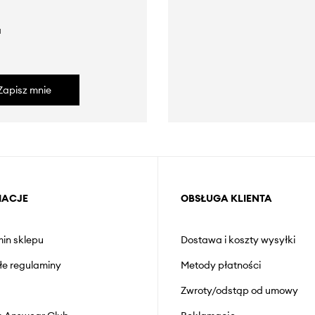
a
Zapisz mnie
MACJE
OBSŁUGA KLIENTA
in sklepu
Dostawa i koszty wysyłki
łe regulaminy
Metody płatności
Zwroty/odstąp od umowy