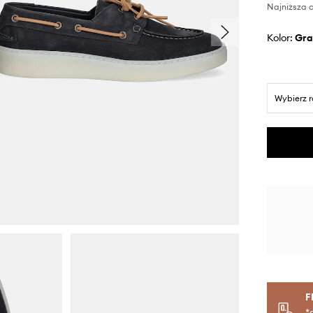
Najniższa c
Kolor:
gr
Wybierz 
F
*