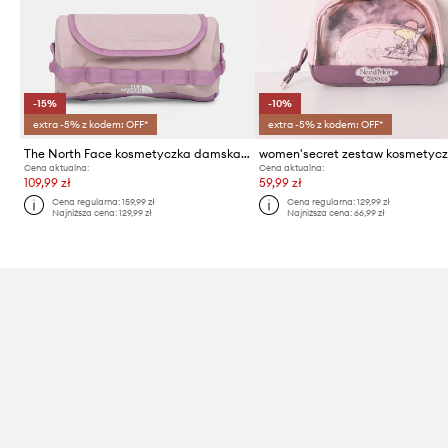
-15%
-10%
extra -5% z kodem: OFF*
extra -5% z kodem: OFF*
The North Face kosmetyczka damska Base Camp Travel Canister 3,5L
Cena aktualna:
Cena aktualna:
109,99 zł
59,99 zł
Cena regularna:
159,99 zł
Cena regularna:
129,99 zł
Najniższa cena:
129,99 zł
Najniższa cena:
66,99 zł