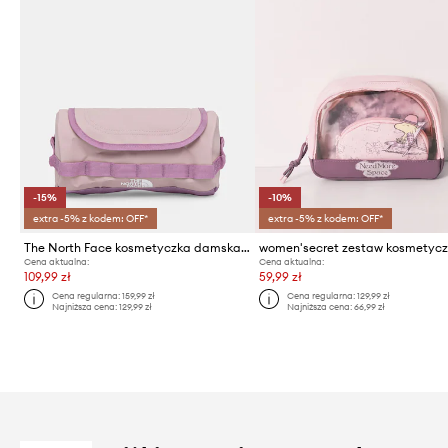
-15%
-10%
extra -5% z kodem: OFF*
extra -5% z kodem: OFF*
The North Face kosmetyczka damska Base Camp Travel Canister 3,5L
Cena aktualna:
Cena aktualna:
109,99 zł
59,99 zł
Cena regularna:
159,99 zł
Cena regularna:
129,99 zł
Najniższa cena:
129,99 zł
Najniższa cena:
66,99 zł