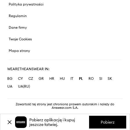
Polityka prywatności
Regulamin
Dane firmy
Twoje Cookies
Mapa strony
WEARETHEANSWEAR IN:
BG
CY
CZ
GR
HR
HU
IT
PL
RO
SI
SK
UA
UA(RU)
Zawartość tej strony jest chroniona prawem autorskim i należy do
Answear.com S.A.
Pobierz aplikację i kupuj
Pobierz
jeszcze łatwiej.