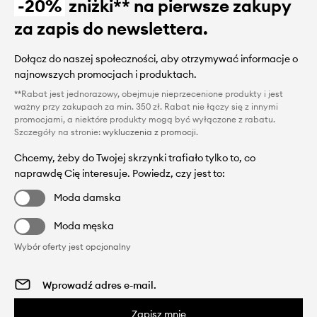
-20%
zniżki** na pierwsze zakupy
za zapis do newslettera.
Dołącz do naszej społeczności, aby otrzymywać informacje o
najnowszych promocjach i produktach.
**Rabat jest jednorazowy, obejmuje nieprzecenione produkty i jest
ważny przy zakupach za min. 350 zł. Rabat nie łączy się z innymi
promocjami, a niektóre produkty mogą być wyłączone z rabatu.
Szczegóły na stronie:
wykluczenia z promocji
.
Chcemy, żeby do Twojej skrzynki trafiało tylko to, co
naprawdę Cię interesuje. Powiedz, czy jest to:
Moda damska
Moda męska
Wybór oferty jest opcjonalny
Zapisz mnie