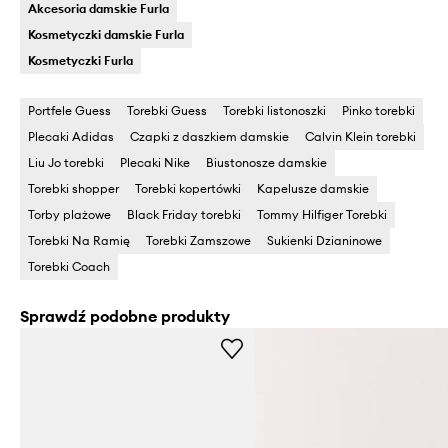
Akcesoria damskie Furla
Kosmetyczki damskie Furla
Kosmetyczki Furla
Portfele Guess
Torebki Guess
Torebki listonoszki
Pinko torebki
Plecaki Adidas
Czapki z daszkiem damskie
Calvin Klein torebki
Liu Jo torebki
Plecaki Nike
Biustonosze damskie
Torebki shopper
Torebki kopertówki
Kapelusze damskie
Torby plażowe
Black Friday torebki
Tommy Hilfiger Torebki
Torebki Na Ramię
Torebki Zamszowe
Sukienki Dzianinowe
Torebki Coach
Sprawdź podobne produkty