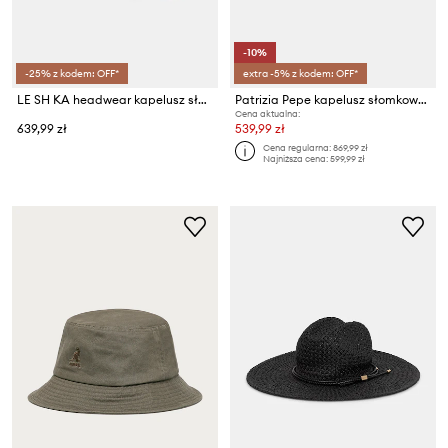
-10%
-25% z kodem: OFF*
extra -5% z kodem: OFF*
LE SH KA headwear kapelusz słomkowy damski
Patrizia Pepe kapelusz słomkowy damski
Cena aktualna:
639,99 zł
539,99 zł
Cena regularna:
869,99 zł
Najniższa cena:
599,99 zł