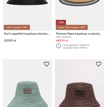
-12%
-15% z kodem: OFF*
extra -5% z kodem: OFF*
Karl Lagerfeld kapelusz słomkowy damski K/AUTOGRAPH
Patrizia Pepe kapelusz z szerokim rondem damski pleciony
Cena aktualna:
529,99 zł
689,99 zł
Cena regularna:
1059,90 zł
Najniższa cena:
789,99 zł