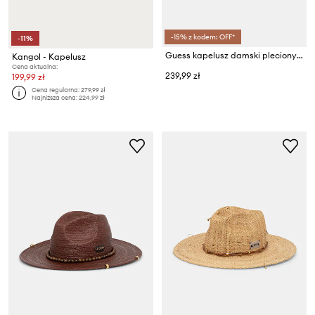
-15% z kodem: OFF*
-11%
Guess kapelusz damski pleciony KIRSTEN
Kangol - Kapelusz
Cena aktualna:
239,99 zł
199,99 zł
Cena regularna:
279,99 zł
Najniższa cena:
224,99 zł