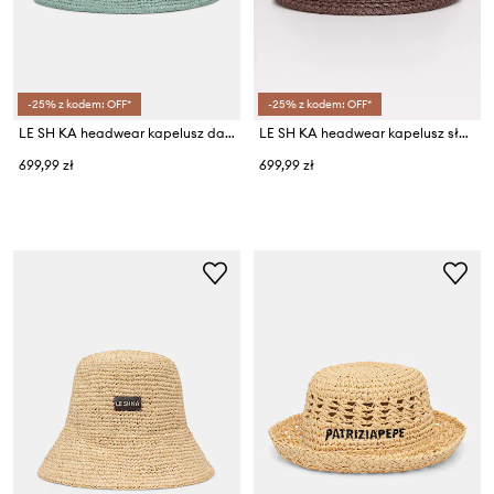
-25% z kodem: OFF*
-25% z kodem: OFF*
LE SH KA headwear kapelusz damski pleciony Blue Bucket Hat
LE SH KA headwear kapelusz słomkowy damski z wiskozy Brown Bucket Hat
699,99 zł
699,99 zł