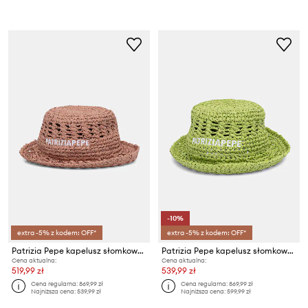
-10%
extra -5% z kodem: OFF*
extra -5% z kodem: OFF*
Patrizia Pepe kapelusz słomkowy damski
Patrizia Pepe kapelusz słomkowy damski
Cena aktualna:
Cena aktualna:
519,99 zł
539,99 zł
Cena regularna:
869,99 zł
Cena regularna:
869,99 zł
Najniższa cena:
539,99 zł
Najniższa cena:
599,99 zł