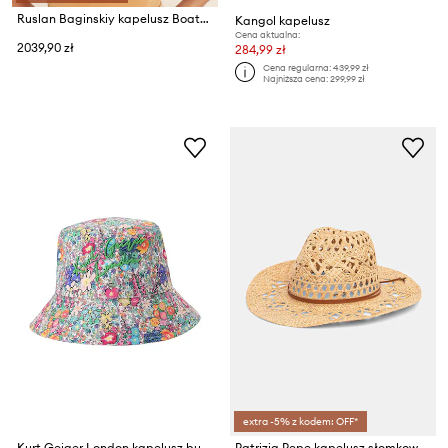
Ruslan Baginskiy kapelusz Boater Hat
Kangol kapelusz
Cena aktualna:
2039,90 zł
284,99 zł
Cena regularna:
439,99 zł
Najniższa cena:
299,99 zł
extra -5% z kodem: OFF*
Kurt Geiger London kapelusz bucket damski bawełniany KENSINGTON
Patrizia Pepe kapelusz słomkowy damski pleciony