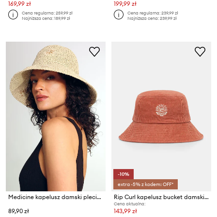
169,99 zł
199,99 zł
Cena regularna:
259,99 zł
Cena regularna:
239,99 zł
Najniższa cena:
189,99 zł
Najniższa cena:
239,99 zł
-10%
extra -5% z kodem: OFF*
Medicine kapelusz damski pleciony
Rip Curl kapelusz bucket damski sztruksowy
Cena aktualna:
89,90 zł
143,99 zł