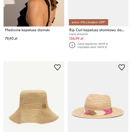
extra -5% z kodem: OFF*
Medicine kapelusz damski
Rip Curl kapelusz słomkowy damski MIXED SURF STRAW SUN HAT
Cena aktualna:
79,90 zł
134,99 zł
Cena regularna:
159,99 zł
Najniższa cena:
139,99 zł