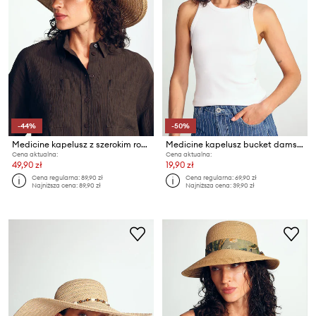
-44%
-50%
Medicine kapelusz z szerokim rondem damski pleciony
Medicine kapelusz bucket damski
Cena aktualna:
Cena aktualna:
49,90 zł
19,90 zł
Cena regularna:
89,90 zł
Cena regularna:
69,90 zł
Najniższa cena:
89,90 zł
Najniższa cena:
39,90 zł