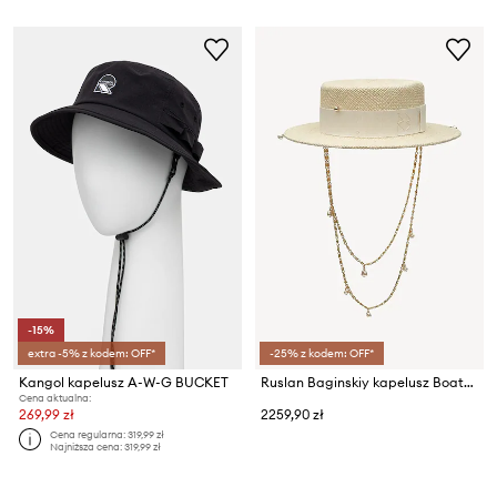
-15%
extra -5% z kodem: OFF*
-25% z kodem: OFF*
Kangol kapelusz A-W-G BUCKET
Ruslan Baginskiy kapelusz Boater Hat
Cena aktualna:
269,99 zł
2259,90 zł
Cena regularna:
319,99 zł
Najniższa cena:
319,99 zł