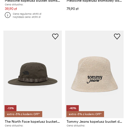
Medicine kapelusz bucket damski bawełniany
Medicine kapelusz słomkowy damski pleciony
Cena aktualna:
39,90 zł
79,90 zł
Cena regularna:
69,90 zł
Najniższa cena:
69,90 zł
-13%
-40%
extra -5% z kodem: OFF*
extra -5% z kodem: OFF*
The North Face kapelusz bucket CLASS V BRIMMER
Tommy Jeans kapelusz bucket damski pleciony
Cena aktualna:
Cena aktualna: