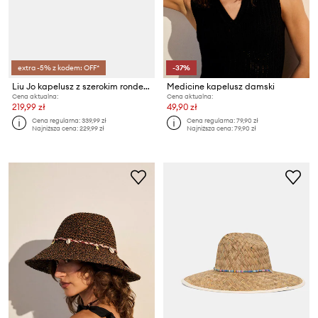
extra -5% z kodem: OFF*
-37%
Liu Jo kapelusz z szerokim rondem damski
Medicine kapelusz damski
Cena aktualna:
Cena aktualna:
219,99 zł
49,90 zł
Cena regularna:
339,99 zł
Cena regularna:
79,90 zł
Najniższa cena:
229,99 zł
Najniższa cena:
79,90 zł