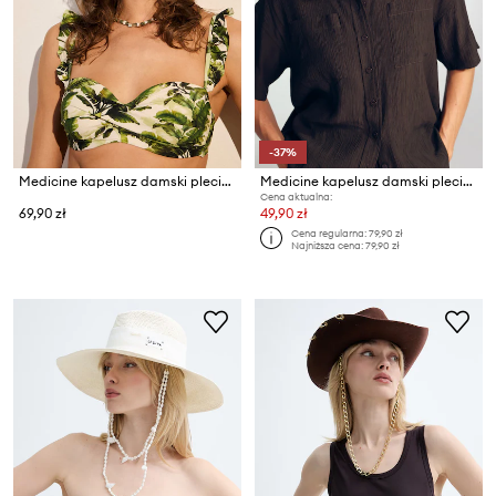
-37%
Medicine kapelusz damski pleciony
Medicine kapelusz damski pleciony
Cena aktualna:
69,90 zł
49,90 zł
Cena regularna:
79,90 zł
Najniższa cena:
79,90 zł