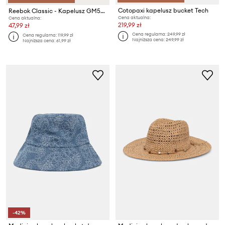
Cotopaxi kapelusz bucket Tech
Reebok Classic - Kapelusz GM5866
Cena aktualna:
Cena aktualna:
219,99 zł
47,99 zł
Cena regularna:
249,99 zł
Cena regularna:
119,99 zł
Najniższa cena:
249,99 zł
Najniższa cena:
61,99 zł
-42%