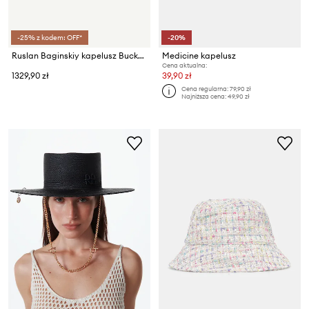
-25% z kodem: OFF*
-20%
Ruslan Baginskiy kapelusz Bucket Hat
Medicine kapelusz
Cena aktualna:
1329,90 zł
39,90 zł
Cena regularna:
79,90 zł
Najniższa cena:
49,90 zł