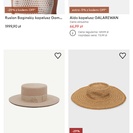
-25% z kodem: OFF*
extra -5% z kodem: OFF*
Ruslan Baginskiy kapelusz Gambler Hat
Aldo kapelusz GALAREWAN
Cena aktualna:
1999,90 zł
66,99 zł
Cena regularna:
129,99 zł
Najniższa cena:
73,99 zł
-29%