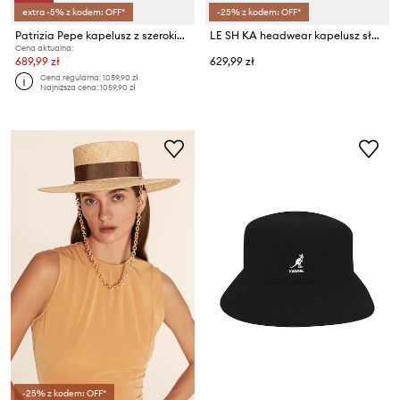
extra -5% z kodem: OFF*
-25% z kodem: OFF*
Patrizia Pepe kapelusz z szerokim rondem damski pleciony
LE SH KA headwear kapelusz słomkowy damski pleciony Straw Bucket Hat vol2
Cena aktualna:
689,99 zł
629,99 zł
Cena regularna:
1059,90 zł
Najniższa cena:
1059,90 zł
-25% z kodem: OFF*