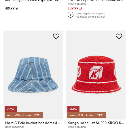
Cena aktualna:
419,99 zł
639,99 zł
Cena regularna:
919,99 zł
Najniższa cena:
689,99 zł
-10%
-16%
extra -5% z kodem: OFF*
extra -5% z kodem: OFF*
Marc O'Polo bucket hat damski bawełniany
Kangol kapelusz SUPER KROO KNIT BUCKET
Cena aktualna:
Cena aktualna: