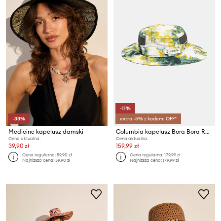
-11%
-33%
extra -5% z kodem: OFF*
Medicine kapelusz damski
Columbia kapelusz Bora Bora Retro
Cena aktualna:
Cena aktualna:
39,90 zł
159,99 zł
Cena regularna:
59,90 zł
Cena regularna:
179,99 zł
Najniższa cena:
59,90 zł
Najniższa cena:
179,99 zł