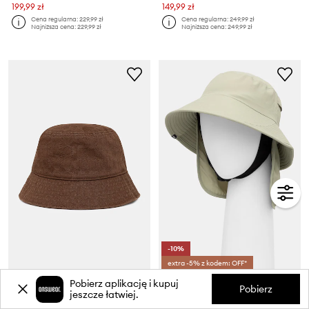
199,99 zł
149,99 zł
Cena regularna:
229,99 zł
Cena regularna:
249,99 zł
Najniższa cena:
229,99 zł
Najniższa cena:
249,99 zł
-10%
extra -5% z kodem: OFF*
Coach kapelusz bucket damski
Vans bucket hat
Pobierz aplikację i kupuj
Pobierz
Cena aktualna:
jeszcze łatwiej.
319,99 zł
124,99 zł