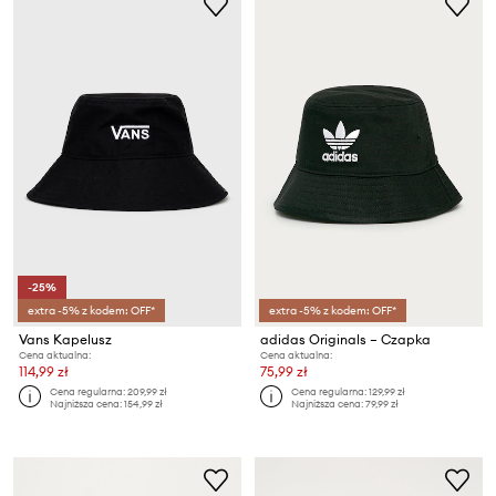
-25%
extra -5% z kodem: OFF*
extra -5% z kodem: OFF*
Vans Kapelusz
adidas Originals – Czapka
Cena aktualna:
Cena aktualna:
114,99 zł
75,99 zł
Cena regularna:
209,99 zł
Cena regularna:
129,99 zł
Najniższa cena:
154,99 zł
Najniższa cena:
79,99 zł