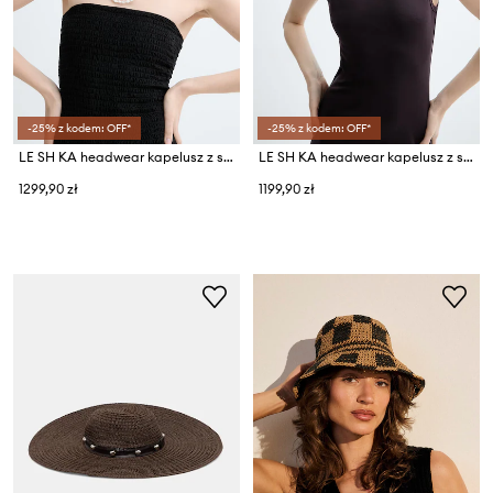
-25% z kodem: OFF*
-25% z kodem: OFF*
LE SH KA headwear kapelusz z szerokim rondem damski pleciony SEASHEEL LONDON
LE SH KA headwear kapelusz z szerokim rondem damski wełniany Brown Cowboy
1299,90 zł
1199,90 zł