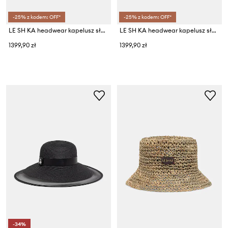
-25% z kodem: OFF*
-25% z kodem: OFF*
LE SH KA headwear kapelusz słomkowy damski pleciony
LE SH KA headwear kapelusz słomkowy damski
1399,90 zł
1399,90 zł
-34%