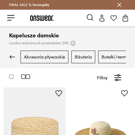
FINAL SALE %
Szczegóły
Oszczędzaj z Answear Club >
Kapelusze damskie
Liczba wybranych produktów: 298
akcesoria pływackie
biżuteria
butelki i termosy
Filtry