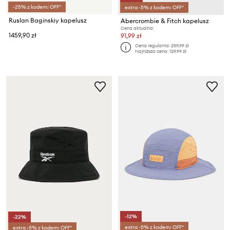
-25% z kodem: OFF*
extra -5% z kodem: OFF*
Ruslan Baginskiy kapelusz
Abercrombie & Fitch kapelusz
Cena aktualna:
1459,90 zł
91,99 zł
Cena regularna:
259,99 zł
Najniższa cena:
129,99 zł
-12%
-22%
extra -5% z kodem: OFF*
extra -5% z kodem: OFF*