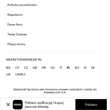
Polityka prywatności
Regulamin
Dane firmy
Twoje Cookies
Mapa strony
WEARETHEANSWEAR IN:
BG
CY
CZ
GR
HR
HU
IT
PL
RO
SI
SK
UA
UA(RU)
Zawartość tej strony jest chroniona prawem autorskim i należy do
Answear.com S.A.
Pobierz aplikację i kupuj
Pobierz
jeszcze łatwiej.