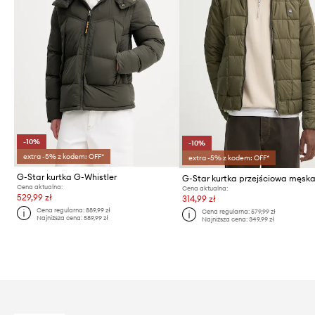
-10%
-10%
extra -5% z kodem: OFF*
extra -5% z kodem: OFF*
G-Star kurtka G-Whistler
G-Star kurtka przejściowa męsk
Cena aktualna:
Cena aktualna:
529,99 zł
314,99 zł
Cena regularna:
889,99 zł
Cena regularna:
579,99 zł
Najniższa cena:
589,99 zł
Najniższa cena:
349,99 zł