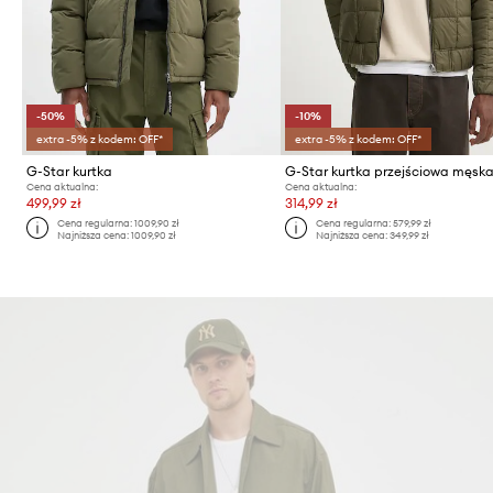
-50%
-10%
extra -5% z kodem: OFF*
extra -5% z kodem: OFF*
G-Star kurtka
G-Star kurtka przejściowa męsk
Cena aktualna:
Cena aktualna:
499,99 zł
314,99 zł
Cena regularna:
1009,90 zł
Cena regularna:
579,99 zł
Najniższa cena:
1009,90 zł
Najniższa cena:
349,99 zł