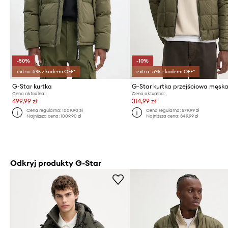
-50%
-10%
extra -5% z kodem: OFF*
extra -5% z kodem: OFF*
G-Star kurtka
G-Star kurtka przejściowa męsk
Cena aktualna:
Cena aktualna:
499,99 zł
314,99 zł
Cena regularna:
1009,90 zł
Cena regularna:
579,99 zł
Najniższa cena:
1009,90 zł
Najniższa cena:
349,99 zł
Odkryj produkty G-Star