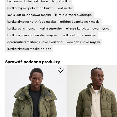
bezrekawnik the north face
hugo kurtka
kurtka męska polo ralph lauren
kurtka dc
levi's kurtka jeansowa męska
kurtka armani exchange
kurtka zimowa north face męska
adidas bezrękawnik męski
kurtka vans męska
kurtki superdry
ellesse kurtka zimowa męska
kurtka zimowa calvin klein męska
kurtki columbia meskie
aeronautica militare kurtka skórzana
woolrich kurtka męska
kurtka zimowa męska adidas
Sprawdź podobne produkty