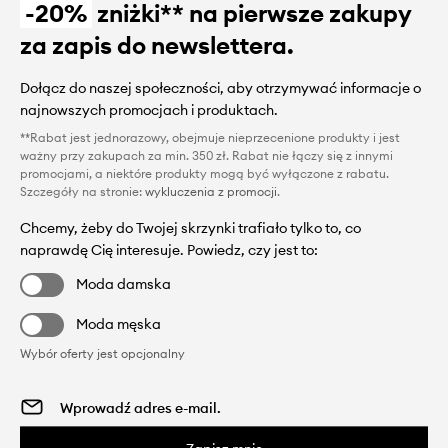
-20%
zniżki** na pierwsze zakupy
za zapis do newslettera.
Dołącz do naszej społeczności, aby otrzymywać informacje o
najnowszych promocjach i produktach.
**Rabat jest jednorazowy, obejmuje nieprzecenione produkty i jest
ważny przy zakupach za min. 350 zł. Rabat nie łączy się z innymi
promocjami, a niektóre produkty mogą być wyłączone z rabatu.
Szczegóły na stronie:
wykluczenia z promocji
.
Chcemy, żeby do Twojej skrzynki trafiało tylko to, co
naprawdę Cię interesuje. Powiedz, czy jest to:
Moda damska
Moda męska
Wybór oferty jest opcjonalny