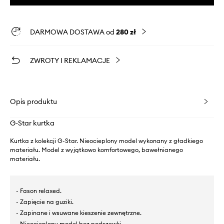
DARMOWA DOSTAWA od
280 zł
ZWROTY I REKLAMACJE
Opis produktu
G-Star kurtka
Kurtka z kolekcji G-Star. Nieocieplony model wykonany z gładkiego
materiału. Model z wyjątkowo komfortowego, bawełnianego
materiału.
- Fason relaxed.
- Zapięcie na guziki.
- Zapinane i wsuwane kieszenie zewnętrzne.
- Nieocieplony model bez podszewki.