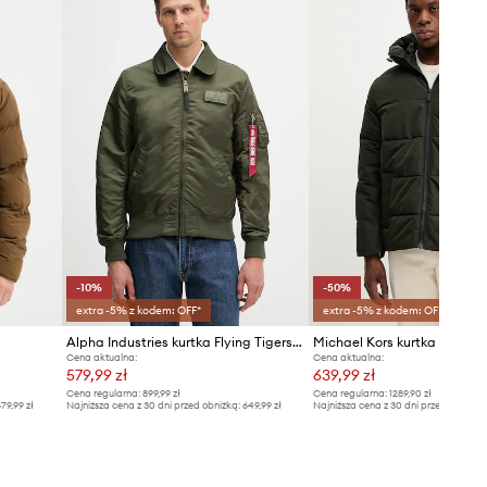
-10%
-50%
extra -5% z kodem: OFF*
extra -5% z kodem: OFF*
Alpha Industries kurtka Flying Tigers CWU Light
Michael Kors kurtka
Cena aktualna:
Cena aktualna:
579,99 zł
639,99 zł
Cena regularna:
899,99 zł
Cena regularna:
1289,90 zł
79,99 zł
Najniższa cena z 30 dni przed obniżką:
649,99 zł
Najniższa cena z 30 dni przed obniżką