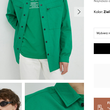
Najniższa c
Kolor:
zi
Wybierz 
F
*