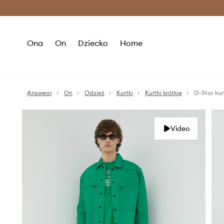
Premium Fashion Benefits >
O
Ona
On
Dziecko
Home
Answear
On
Odzież
Kurtki
Kurtki krótkie
G-Star kur
Video