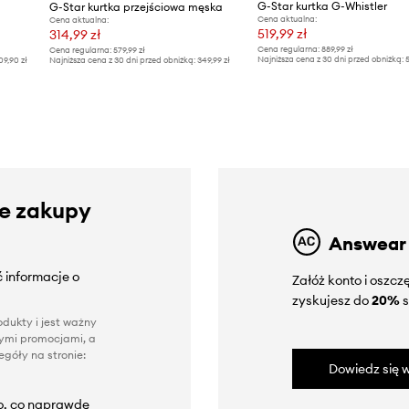
G-Star kurtka G-Whistler
G-Star kurtka przejściowa męska
Cena aktualna:
Cena aktualna:
519,99 zł
314,99 zł
Cena regularna:
889,99 zł
Cena regularna:
579,99 zł
Najniższa cena z 30 dni przed obniżką:
5
09,90 zł
Najniższa cena z 30 dni przed obniżką:
349,99 zł
ze zakupy
Answear
 informacje o
Załóż konto i oszc
zyskujesz do
20%
s
dukty i jest ważny
nnymi promocjami, a
góły na stronie:
Dowiedz się w
to, co naprawdę