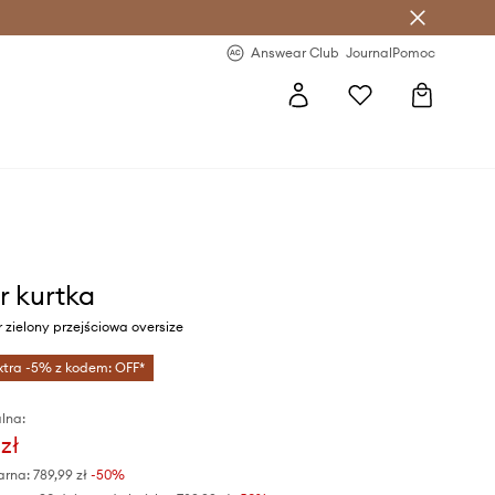
letter >
Regularne nowości >
Answear Club
Journal
Pomoc
r kurtka
 zielony przejściowa oversize
xtra -5% z kodem: OFF*
lna:
zł
arna:
789,99 zł
-50%