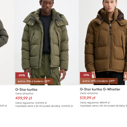
Producent
ID Produktu
-10%
-50%
extra -5% z kodem: OFF*
extra -5% z kodem: OFF*
G-Star kurtka G-Whistler
G-Star kurtka
Cena aktualna:
Cena aktualna:
519,99 zł
499,99 zł
Cena regularna:
889,99 zł
Cena regularna:
1009,90 zł
9,99 zł
Najniższa cena z 30 dni przed obniżką:
5
Najniższa cena z 30 dni przed obniżką:
1009,90 zł