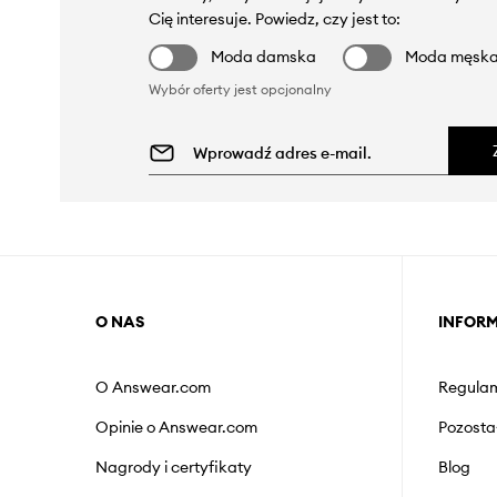
Cię interesuje. Powiedz, czy jest to:
Moda damska
Moda męsk
Wybór oferty jest opcjonalny
O NAS
INFOR
O Answear.com
Regulam
Opinie o Answear.com
Pozosta
Nagrody i certyfikaty
Blog