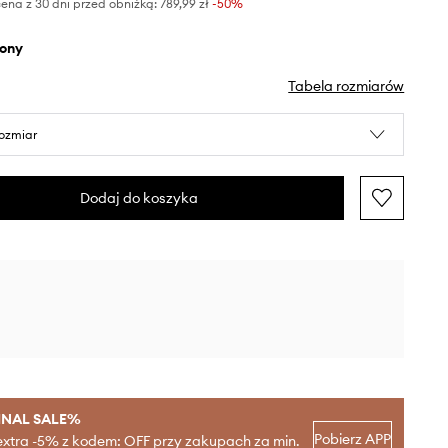
ena z 30 dni przed obniżką:
789,99 zł
 -50%
elony
Tabela rozmiarów
rozmiar
Dodaj do koszyka
INAL SALE%
Pobierz APP
extra -5% z kodem: OFF przy zakupach za min.