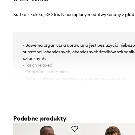
Kurtka z kolekcji G-Star. Nieocieplony model wykonany z gładk
- Bawełna organiczna uprawiana jest bez użycia niebezp
substancji chemicznych, chemicznych środków szkodni
sztucznych.
- Fason relaxed.
- Obniżona linia ramion.
- Dolne krawędzie rękawów z regulacją na zatrzaski.
- Zapinane kieszenie.
- Zapięcie na zatrzaski.
- Długość rękawa(mierzona od kołnierzyka): 81 cm.
- Długość: 79 cm.
- Szerokość pod pachami: 60 cm.
Podobne produkty
- Wymiary podane dla rozmiaru: M.