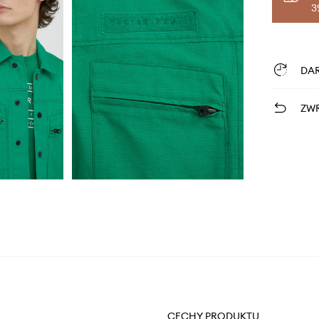
3
DA
ZWR
CECHY PRODUKTU