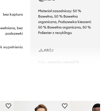
Materiał zasadniczy: 50 %
bez kaptura
Bawełna, 50 % Bawełna
organiczna, Podszewka kieszeni:
50 % Bawełna organiczna, 50 %
wełniana, bez
Poliester z recyklingu
podszewki
ak wypełnienia
KRÓJ
Krój
:
oversize, relaxed fit
D22933.D213
zielony
G-Star