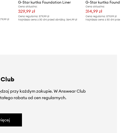
G-Star kurtka Foundation Liner
G-Star kurtka Foundation Li
Cena aktualna:
Cena aktualna:
329,99 zł
314,99 zł
Cena regularna:
579,99 zł
Cena regularna:
579,99 zł
79,99 zł
Najniższa cena z 30 dni przed obniżką:
364,99 zł
Najniższa cena z 30 dni przed obniżką
 Club
zędzaj przy każdym zakupie. W Answear Club
tałego rabatu od cen regularnych.
ięcej