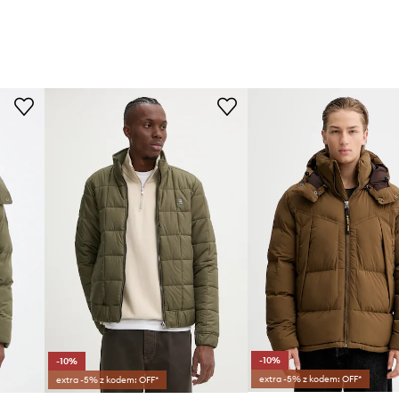
-10%
-10%
extra -5% z kodem: OFF*
extra -5% z kodem: OFF*