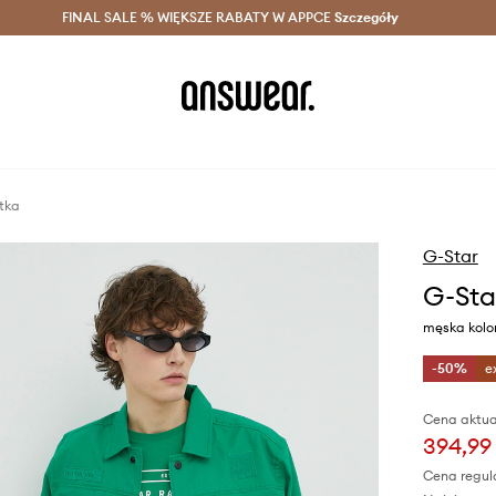
szczędzaj z Answear Club >
FINAL SALE % WIĘKSZE RABATY W APPCE
Dostawa nawet w 24h >
Szczegóły
News
tka
G-Star
G-Sta
męska kolor
-50%
e
Cena aktua
394,99 
Cena regul