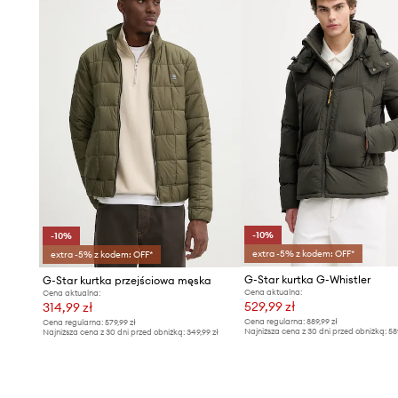
-10%
-10%
extra -5% z kodem: OFF*
extra -5% z kodem: OFF*
G-Star kurtka G-Whistler
G-Star kurtka przejściowa męska
Cena aktualna:
Cena aktualna:
529,99 zł
314,99 zł
Cena regularna:
889,99 zł
Cena regularna:
579,99 zł
Najniższa cena z 30 dni przed obniżką:
58
Najniższa cena z 30 dni przed obniżką:
349,99 zł