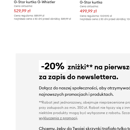
G-Star kurtka G-Whistler
G-Star kurtka
Cena aktualna:
Cena aktualna:
529,99 zł
499,99 zł
Cena regularna:
889,99 zł
Cena regularna:
1009,90 zł
Najniższa cena z 30 dni przed obniżką:
589,99 zł
Najniższa cena z 30 dni przed obniżką:
10
-20%
zniżki** na pierws
za zapis do newslettera.
Dołącz do naszej społeczności, aby otrzymywać
najnowszych promocjach i produktach.
**Rabat jest jednorazowy, obejmuje nieprzecenione pro
przy zakupach za min. 350 zł. Rabat nie łączy się z i
niektóre produkty mogą być wyłączone z rabatu. Szcze
wykluczenia z promocji
.
Chcemy, żeby do Twojej skrzynki trafiało tylko 