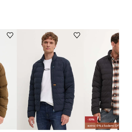
-10%
extra -5% z kodem: OFF*