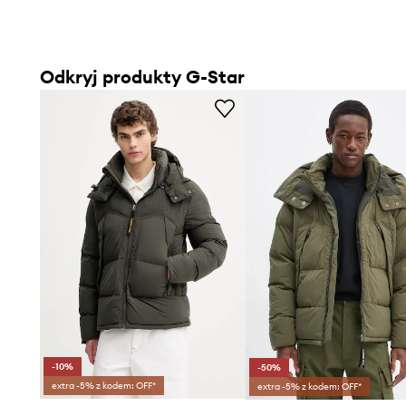
Odkryj produkty G-Star
-10%
-50%
extra -5% z kodem: OFF*
extra -5% z kodem: OFF*