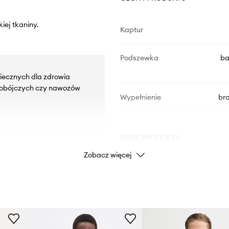
iej tkaniny.
Kaptur
Podszewka
ba
iecznych dla zdrowia
kobójczych czy nawozów
Wypełnienie
br
DANE PRODUKTU
Zobacz więcej
Kod producenta
Kolor
Marka