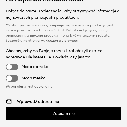
Dołącz do naszej społeczności, aby otrzymywać informacje o
najnowszych promocjach i produktach.
**Rabat jest jednorazowy, obejmuje nieprzecenione produkty i jest
ważny przy zakupach za min. 350 zł. Rabat nie łączy się z innymi
promocjami, a niektóre produkty mogą być wyłączone z rabatu.
Szczegóły na stronie:
wykluczenia z promocji
.
Chcemy, żeby do Twojej skrzynki trafiało tylko to, co
naprawdę Cię interesuje. Powiedz, czy jest to:
Moda damska
Moda męska
Wybór oferty jest opcjonalny
Zapisz mnie