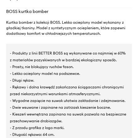
BOSS kurtka bomber
Kurtka bomber z kolekcji BOSS. Lekko ocieplony model wykonany z
gładkiej tkaniny. Model z syntetycznym ociepleniem, które zapewni
dodatkowy komfort w chłodniejszych temperaturach.
- Produkty z linii BETTER BOSS są wykonywane co najmniej w 60%
z materiałów pozyskiwanych w bardziej ekologiczny sposób.
- Prosty, nie blokujący ruchów fason.
- Lekko ocieplony model na podszewce.
- Długi rękaw.
- Rękawy i dolna krawędź zakończona ściągaczami chroniącymi
przed niekorzystnymi warunkami atmosferycznymi.
- Wygodne zapięcie na suwak ułatwia zakładanie i zdejmowanie.
- Dwie wsuwane i zapinane na zatrzask kieszenie boczne.
- Kieszeń wewnętrzna zapinana na suwak pozwala na bezpieczne
przechowywanie drobiazgów.
- Z przodu grafika z logo marki.
- Długość rękawa: 64 cm.