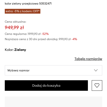
kolor zielony przejściowa 50532471
extra -5% z kodem: OFF*
Cena aktualna:
949,99 zł
Cena regularna:
1999,90 zł
-52%
Najniższa cena z 30 dni przed obniżką:
999,90 zł
 -4%
Kolor:
zielony
Tabela rozmiarów
Wybierz rozmiar
Dodaj do koszyka