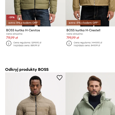
-19%
extra -5% z kodem: OFF*
extra -5% z kodem: OFF*
BOSS kurtka H-Cenitos
BOSS kurtka H-Crestell
Cena aktualna:
Cena aktualna:
719,99 zł
799,99 zł
Cena regularna:
1299,90 zł
Cena regularna:
1449,90 zł
Najniższa cena:
889,99 zł
Najniższa cena:
849,99 zł
Odkryj produkty BOSS