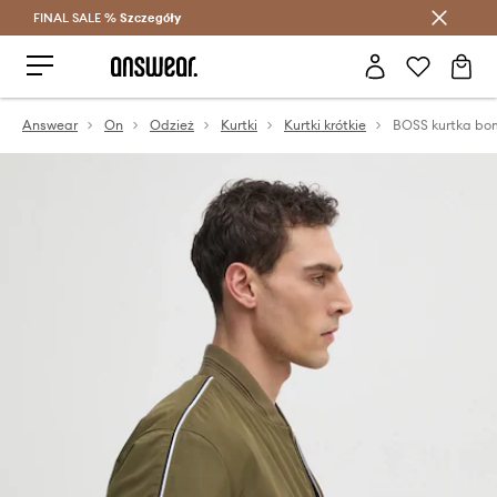
FINAL SALE %
Szczegóły
Oszczędzaj z Answear Club >
Answear
On
Odzież
Kurtki
Kurtki krótkie
BOSS kurtka bo