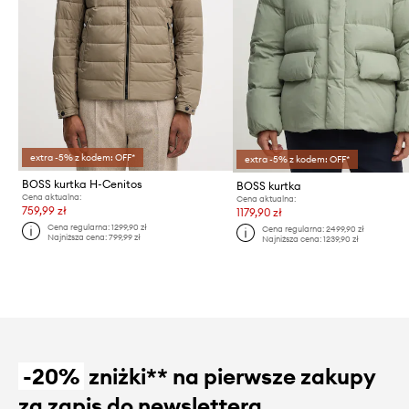
extra -5% z kodem: OFF*
extra -5% z kodem: OFF*
BOSS kurtka H-Cenitos
BOSS kurtka
Cena aktualna:
Cena aktualna:
759,99 zł
1179,90 zł
Cena regularna:
1299,90 zł
Cena regularna:
2499,90 zł
Najniższa cena:
799,99 zł
Najniższa cena:
1239,90 zł
-20%
zniżki** na pierwsze zakupy
za zapis do newslettera.