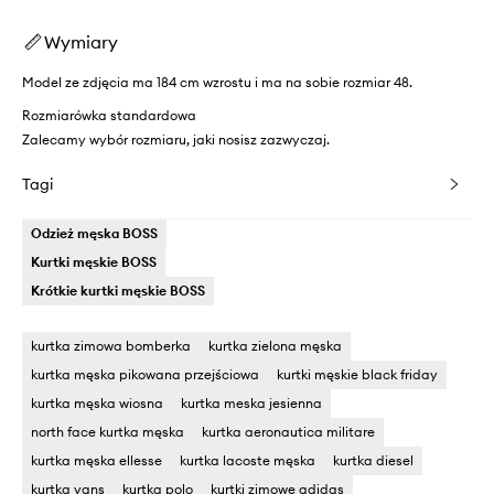
Wymiary
Model ze zdjęcia ma 184 cm wzrostu i ma na sobie rozmiar 48.
Rozmiarówka standardowa
Zalecamy wybór rozmiaru, jaki nosisz zazwyczaj.
Tagi
Odzież męska BOSS
Kurtki męskie BOSS
Krótkie kurtki męskie BOSS
kurtka zimowa bomberka
kurtka zielona męska
kurtka męska pikowana przejściowa
kurtki męskie black friday
kurtka męska wiosna
kurtka meska jesienna
north face kurtka męska
kurtka aeronautica militare
kurtka męska ellesse
kurtka lacoste męska
kurtka diesel
kurtka vans
kurtka polo
kurtki zimowe adidas