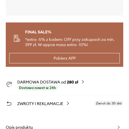
FINAL SALE%
*extra -5% z kodem: OFF przy zakupach za min.
399 zł. W appce masz extra -10%!
Pobierz APP
DARMOWA DOSTAWA od
280 zł
Dostawa nawet w 24h
ZWROTY I REKLAMACJE
Zwrot do 30 dni
Opis produktu