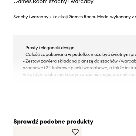
Games Room szachy i warcaby
Szachy i warcaby z kolekcji Games Room. Model wykonany z d
- Prosty i elegancki design.
- Całość zapakowana w pudełko, może być świetnym pr
- Zestaw zawiera składaną planszę do szachów / warcab
szachowe i 24 kolorowe pionki warcabowe, a także instru
w każdym wieku i na każdym poziomie mogą poznać zas
Sprawdź podobne produkty