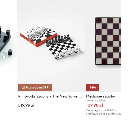
-25% z kodem: OFF*
-14%
Printworks szachy x The New Yorker 35 x 35 cm
Medicine szachy
Cena aktualna:
519,99 zł
109,90 zł
Cena regularna:
159,90 zł
Najniższa cena z 30 dni przed obniżką