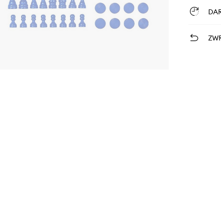
DA
ZWR