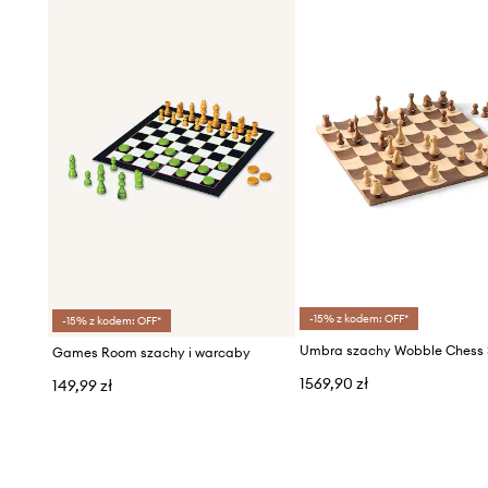
-15% z kodem: OFF*
-15% z kodem: OFF*
Umbra szachy Wobble Chess 
Games Room szachy i warcaby
1569,90 zł
149,99 zł