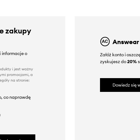
ze zakupy
Answear
 informacje o
Załóż konto i oszc
zyskujesz do
20%
s
dukty i jest ważny
nnymi promocjami, a
góły na stronie:
Dowiedz się w
to, co naprawdę
a