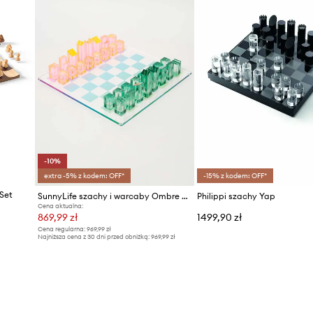
-10%
extra -5% z kodem: OFF*
-15% z kodem: OFF*
Set
SunnyLife szachy i warcaby Ombre Sherbert
Philippi szachy Yap
Cena aktualna:
869,99 zł
1499,90 zł
Cena regularna:
969,99 zł
Najniższa cena z 30 dni przed obniżką:
969,99 zł