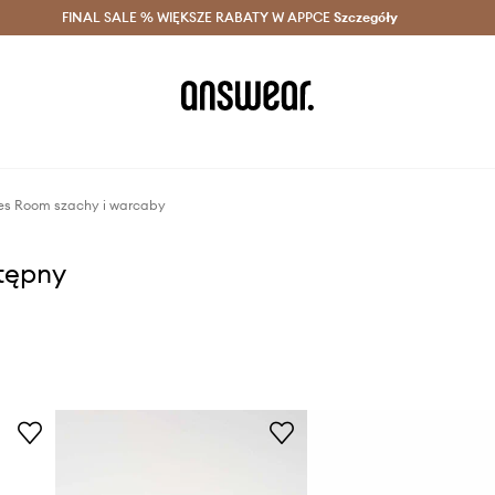
szczędzaj z Answear Club >
FINAL SALE % WIĘKSZE RABATY W APPCE
Dostawa nawet w 24h >
Szczegóły
News
s Room szachy i warcaby
stępny