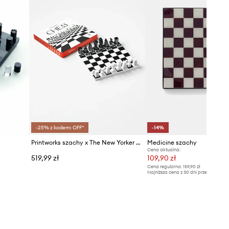
-25% z kodem: OFF*
-14%
Printworks szachy x The New Yorker 35 x 35 cm
Medicine szachy
Cena aktualna:
519,99 zł
109,90 zł
Cena regularna:
159,90 zł
Najniższa cena z 30 dni przed obniżką