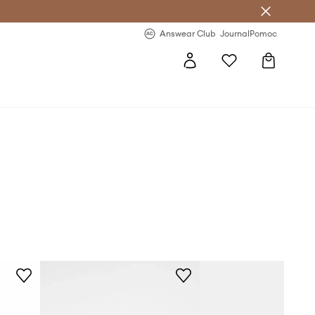
letter >
Regularne nowości >
Answear Club
Journal
Pomoc