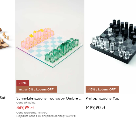
-10%
extra -5% z kodem: OFF*
-15% z kodem: OFF*
Set
SunnyLife szachy i warcaby Ombre Sherbert
Philippi szachy Yap
Cena aktualna:
869,99 zł
1499,90 zł
Cena regularna:
969,99 zł
Najniższa cena z 30 dni przed obniżką:
969,99 zł