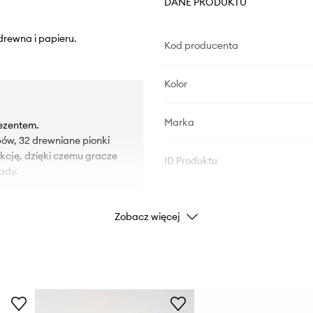
DANE PRODUKTU
rewna i papieru.
Kod producenta
Kolor
Marka
ezentem.
ów, 32 drewniane pionki
kcję, dzięki czemu gracze
ID Produktu
ady.
Zobacz więcej