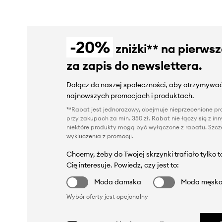
-20%
zniżki** na pierws
za zapis do newslettera.
Dołącz do naszej społeczności, aby otrzymywać
najnowszych promocjach i produktach.
**Rabat jest jednorazowy, obejmuje nieprzecenione pro
przy zakupach za min. 350 zł. Rabat nie łączy się z i
niektóre produkty mogą być wyłączone z rabatu. Szcze
wykluczenia z promocji
.
Chcemy, żeby do Twojej skrzynki trafiało tylko 
Cię interesuje. Powiedz, czy jest to:
Moda damska
Moda męsk
Wybór oferty jest opcjonalny