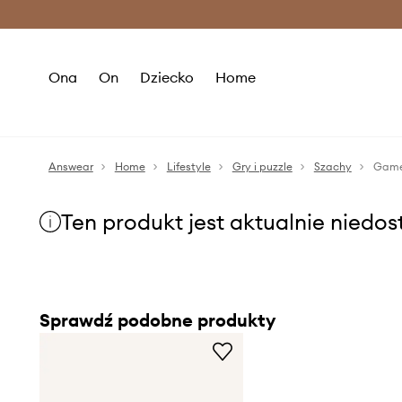
Premium Fashion Benefits >
O
Ona
On
Dziecko
Home
Answear
Home
Lifestyle
Gry i puzzle
Szachy
Game
Ten produkt jest aktualnie niedo
Sprawdź podobne produkty