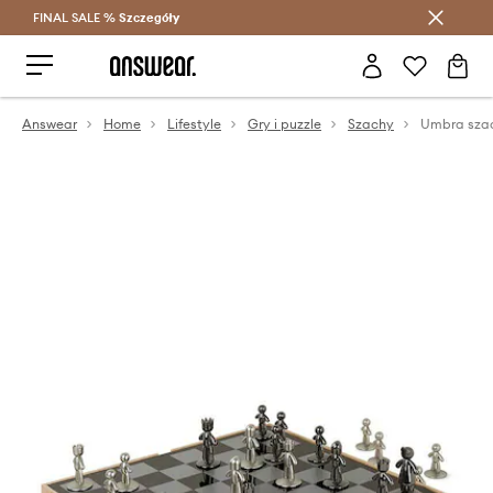
FINAL SALE %
Szczegóły
Oszczędzaj z Answear Club >
Answear
Home
Lifestyle
Gry i puzzle
Szachy
Umbra sza