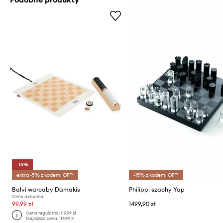
-16%
extra -5% z kodem: OFF*
-15% z kodem: OFF*
Balvi warcaby Damakis
Philippi szachy Yap
Cena aktualna:
99,99 zł
1499,90 zł
Cena regularna:
119,99 zł
Najniższa cena:
119,99 zł