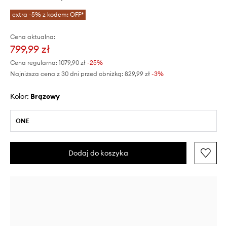
extra -5% z kodem: OFF*
Cena aktualna:
799,99 zł
Cena regularna:
1079,90 zł
-25%
Najniższa cena z 30 dni przed obniżką:
829,99 zł
 -3%
Kolor:
brązowy
ONE
Dodaj do koszyka