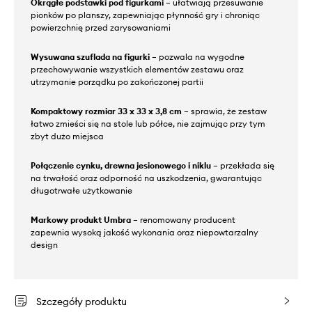
Okrągłe podstawki pod figurkami
– ułatwiają przesuwanie
pionków po planszy, zapewniając płynność gry i chroniąc
powierzchnię przed zarysowaniami
Wysuwana szuflada na figurki
– pozwala na wygodne
przechowywanie wszystkich elementów zestawu oraz
utrzymanie porządku po zakończonej partii
Kompaktowy rozmiar 33 x 33 x 3,8 cm
– sprawia, że zestaw
łatwo zmieści się na stole lub półce, nie zajmując przy tym
zbyt dużo miejsca
Połączenie cynku, drewna jesionowego i niklu
– przekłada się
na trwałość oraz odporność na uszkodzenia, gwarantując
długotrwałe użytkowanie
Markowy produkt Umbra
– renomowany producent
zapewnia wysoką jakość wykonania oraz niepowtarzalny
design
Szczegóły produktu