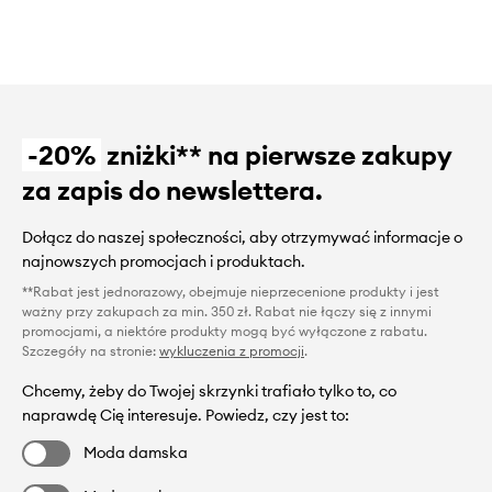
-20%
zniżki** na pierwsze zakupy
za zapis do newslettera.
Dołącz do naszej społeczności, aby otrzymywać informacje o
najnowszych promocjach i produktach.
**Rabat jest jednorazowy, obejmuje nieprzecenione produkty i jest
ważny przy zakupach za min. 350 zł. Rabat nie łączy się z innymi
promocjami, a niektóre produkty mogą być wyłączone z rabatu.
Szczegóły na stronie:
wykluczenia z promocji
.
Chcemy, żeby do Twojej skrzynki trafiało tylko to, co
naprawdę Cię interesuje. Powiedz, czy jest to:
Moda damska