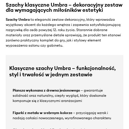
Szachy klasyczne Umbra – dekoracyjny zestaw
dla wymagających miłośników estetyki
Szachy Umbra
to elegancki zestaw dekoracyjny, który wprowadza
wyjątkowy akcent do każdego wnętrza i zapewnia satysfakcjonującą
rozgrywkę dla osób powyżej 12. roku życia. Starannie dobrane
materiały oraz przemyślane detale sprawiają, że produkt ten stanowi
zarówno praktyczny komplet do gry, jak i stylowy element
wyposażenia salonu czy gabinetu.
Klasyczne szachy Umbra – funkcjonalność,
styl i trwałość w jednym zestawie
Plansza wykonana z drewna jesionowego
– gwarantuje
solidność oraz naturalny, ciepły wygląd, który doskonale
komponuje się z klasycznymi aranżacjami
Figurki z metalu w srebrnym kolorze
– przyciągają wzrok i
nadają całości nowoczesnego, wyrafinowanego charakteru