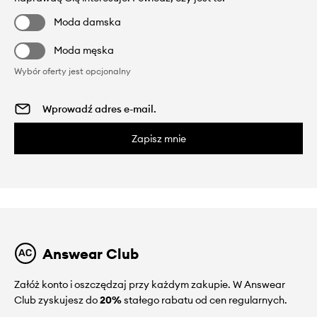
Moda damska
Moda męska
Wybór oferty jest opcjonalny
Zapisz mnie
Answear Club
Załóż konto i oszczędzaj przy każdym zakupie. W Answear
Club zyskujesz do
20%
stałego rabatu od cen regularnych.