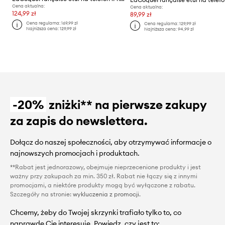
Cena aktualna:
Cena aktualna:
124,99 zł
89,99 zł
Cena regularna:
169,99 zł
Cena regularna:
129,99 zł
Najniższa cena:
129,99 zł
Najniższa cena:
94,99 zł
-20%
zniżki** na pierwsze zakupy
za zapis do newslettera.
Dołącz do naszej społeczności, aby otrzymywać informacje o
najnowszych promocjach i produktach.
**Rabat jest jednorazowy, obejmuje nieprzecenione produkty i jest
ważny przy zakupach za min. 350 zł. Rabat nie łączy się z innymi
promocjami, a niektóre produkty mogą być wyłączone z rabatu.
Szczegóły na stronie:
wykluczenia z promocji
.
Chcemy, żeby do Twojej skrzynki trafiało tylko to, co
naprawdę Cię interesuje. Powiedz, czy jest to: