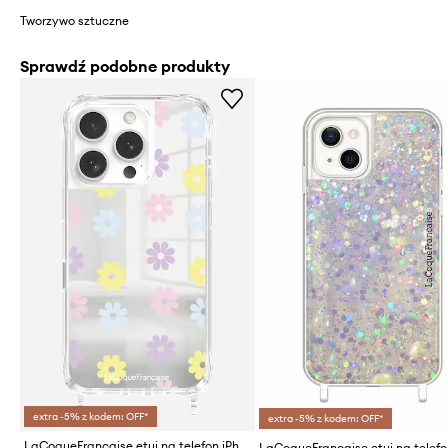
Tworzywo sztuczne
Sprawdź podobne produkty
extra -5% z kodem: OFF*
extra -5% z kodem: OFF*
LaCoqueFrançaise etui na telefon iPhone 16