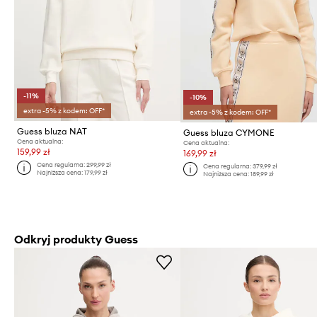
-11%
-10%
extra -5% z kodem: OFF*
extra -5% z kodem: OFF*
Guess bluza NAT
Guess bluza CYMONE
Cena aktualna:
Cena aktualna:
159,99 zł
169,99 zł
Cena regularna:
299,99 zł
Cena regularna:
379,99 zł
Najniższa cena:
179,99 zł
Najniższa cena:
189,99 zł
Odkryj produkty Guess