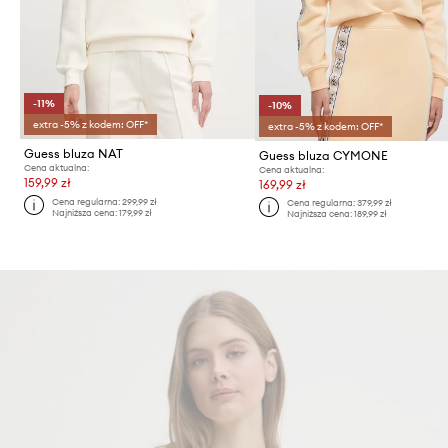
-11%
-10%
extra -5% z kodem: OFF*
extra -5% z kodem: OFF*
Guess bluza NAT
Guess bluza CYMONE
Cena aktualna:
Cena aktualna:
159,99 zł
169,99 zł
Cena regularna:
299,99 zł
Cena regularna:
379,99 zł
Najniższa cena:
179,99 zł
Najniższa cena:
189,99 zł