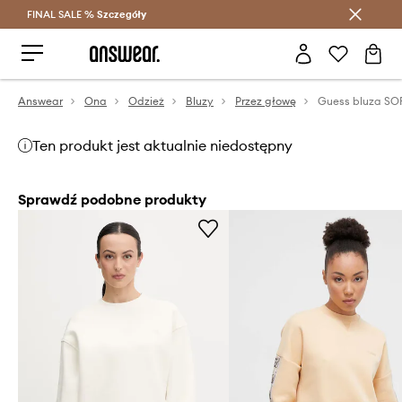
FINAL SALE %
Szczegóły
Oszczędzaj z Answear Club >
Answear
Ona
Odzież
Bluzy
Przez głowę
Guess bluza SO
Ten produkt jest aktualnie niedostępny
Sprawdź podobne produkty