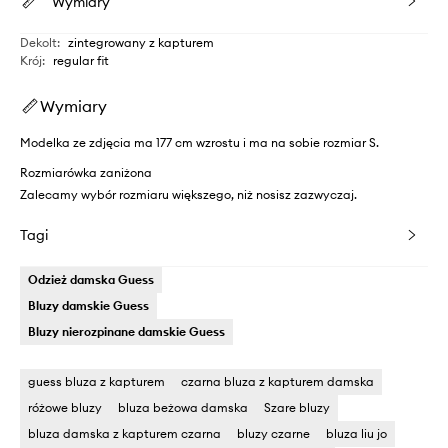
Wymiary
Dekolt
:
zintegrowany z kapturem
Krój
:
regular fit
Wymiary
Modelka ze zdjęcia ma 177 cm wzrostu i ma na sobie rozmiar S.
Rozmiarówka zaniżona
Zalecamy wybór rozmiaru większego, niż nosisz zazwyczaj.
Tagi
Odzież damska Guess
Bluzy damskie Guess
Bluzy nierozpinane damskie Guess
guess bluza z kapturem
czarna bluza z kapturem damska
różowe bluzy
bluza beżowa damska
Szare bluzy
bluza damska z kapturem czarna
bluzy czarne
bluza liu jo