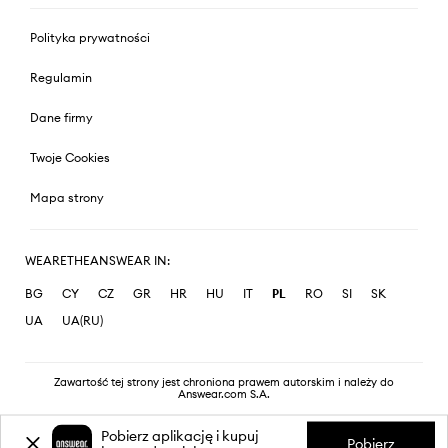
Polityka prywatności
Regulamin
Dane firmy
Twoje Cookies
Mapa strony
WEARETHEANSWEAR IN:
BG
CY
CZ
GR
HR
HU
IT
PL
RO
SI
SK
UA
UA(RU)
Zawartość tej strony jest chroniona prawem autorskim i należy do
Answear.com S.A.
Pobierz aplikację i kupuj
Pobierz