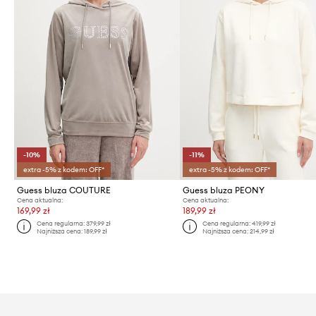
-10%
-11%
extra -5% z kodem: OFF*
extra -5% z kodem: OFF*
Guess bluza COUTURE
Guess bluza PEONY
Cena aktualna:
Cena aktualna:
169,99 zł
189,99 zł
Cena regularna:
379,99 zł
Cena regularna:
419,99 zł
Najniższa cena:
189,99 zł
Najniższa cena:
214,99 zł