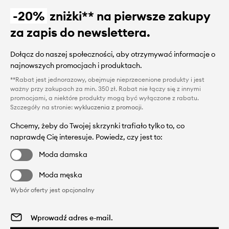
-20%
zniżki** na pierwsze zakupy
za zapis do newslettera.
Dołącz do naszej społeczności, aby otrzymywać informacje o
najnowszych promocjach i produktach.
**Rabat jest jednorazowy, obejmuje nieprzecenione produkty i jest
ważny przy zakupach za min. 350 zł. Rabat nie łączy się z innymi
promocjami, a niektóre produkty mogą być wyłączone z rabatu.
Szczegóły na stronie:
wykluczenia z promocji
.
Chcemy, żeby do Twojej skrzynki trafiało tylko to, co
naprawdę Cię interesuje. Powiedz, czy jest to:
Moda damska
Moda męska
Wybór oferty jest opcjonalny