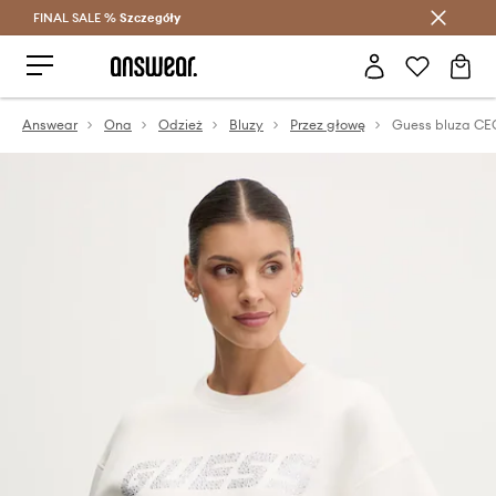
FINAL SALE %
Szczegóły
Oszczędzaj z Answear Club >
Answear
Ona
Odzież
Bluzy
Przez głowę
Guess bluza CE