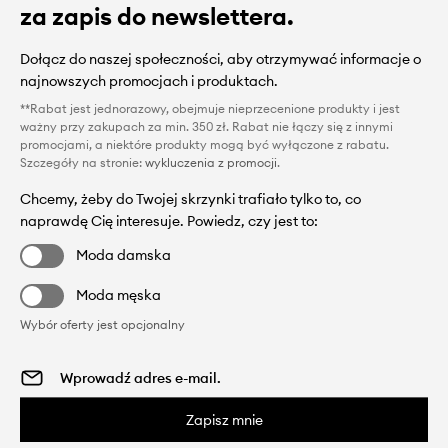
za zapis do newslettera.
Dołącz do naszej społeczności, aby otrzymywać informacje o
najnowszych promocjach i produktach.
**Rabat jest jednorazowy, obejmuje nieprzecenione produkty i jest
ważny przy zakupach za min. 350 zł. Rabat nie łączy się z innymi
promocjami, a niektóre produkty mogą być wyłączone z rabatu.
Szczegóły na stronie:
wykluczenia z promocji
.
Chcemy, żeby do Twojej skrzynki trafiało tylko to, co
naprawdę Cię interesuje. Powiedz, czy jest to:
Moda damska
Moda męska
Wybór oferty jest opcjonalny
Zapisz mnie