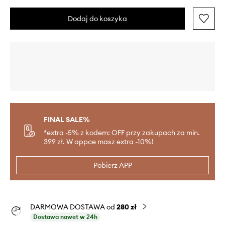
Dodaj do koszyka
FINAL SALE%
*extra -5% z kodem: OFF przy zakupach za min.
399 zł. W appce masz extra -10%!
Pobierz APP
DARMOWA DOSTAWA od
280 zł
Dostawa nawet w 24h