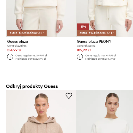
-11%
extra -5% z kodem: OFF*
extra -5% z kodem: OFF*
Guess bluza
Guess bluza PEONY
Cena aktualna:
Cena aktualna:
214,99 zł
189,99 zł
Cena regularna:
349,99 zł
Cena regularna:
419,99 zł
Najniższa cena:
225,99 zł
Najniższa cena:
214,99 zł
Odkryj produkty Guess