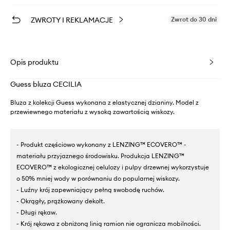
ZWROTY I REKLAMACJE
Zwrot do 30 dni
Opis produktu
Guess bluza CECILIA
Bluza z kolekcji Guess wykonana z elastycznej dzianiny. Model z
przewiewnego materiału z wysoką zawartością wiskozy.
- Produkt częściowo wykonany z LENZING™ ECOVERO™ -
materiału przyjaznego środowisku. Produkcja LENZING™
ECOVERO™ z ekologicznej celulozy i pulpy drzewnej wykorzystuje
o 50% mniej wody w porównaniu do popularnej wiskozy.
- Luźny krój zapewniający pełną swobodę ruchów.
- Okrągły, prążkowany dekolt.
- Długi rękaw.
- Krój rękawa z obniżoną linią ramion nie ogranicza mobilności.