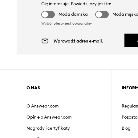
Cię interesuje. Powiedz, czy jest to:
Moda damska
Moda męsk
Wybór oferty jest opcjonalny
O NAS
INFOR
O Answear.com
Regulam
Opinie o Answear.com
Pozosta
Nagrody i certyfikaty
Blog