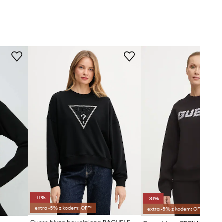
-11%
-31%
extra -5% z kodem: OFF*
extra -5% z kodem: OFF*