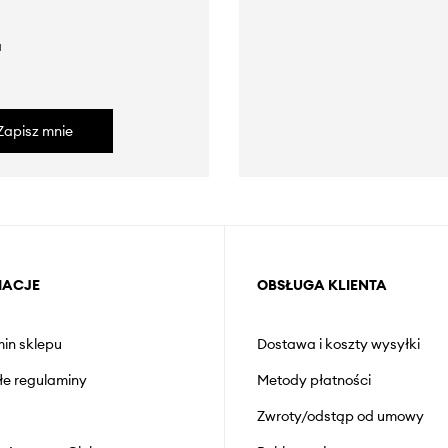
a
Zapisz mnie
MACJE
OBSŁUGA KLIENTA
in sklepu
Dostawa i koszty wysyłki
łe regulaminy
Metody płatności
Zwroty/odstąp od umowy