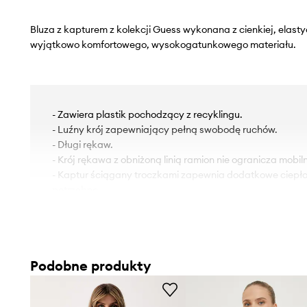
Bluza z kapturem z kolekcji Guess wykonana z cienkiej, elasty
wyjątkowo komfortowego, wysokogatunkowego materiału.
- Zawiera plastik pochodzący z recyklingu.
- Luźny krój zapewniający pełną swobodę ruchów.
- Długi rękaw.
- Krój rękawa z obniżoną linią ramion nie ogranicza mobiln
- Kaptur ściągany troczkami zapewnia dodatkowe ciepło i
potrzebne.
Podobne produkty