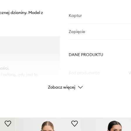
cznej dzianiny. Model z
Kaptur
Zapięcie
DANE PRODUKTU
ości.
Kod producenta
V
 osłonę, gdy jest to
Zobacz więcej
Kolor
Marka
Producent