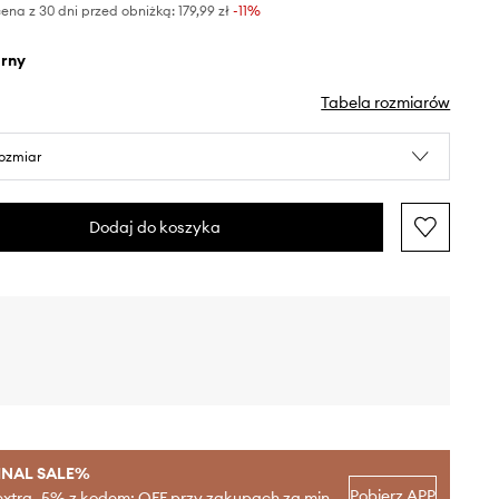
ena z 30 dni przed obniżką:
179,99 zł
 -11%
arny
Tabela rozmiarów
rozmiar
Dodaj do koszyka
INAL SALE%
Pobierz APP
extra -5% z kodem: OFF przy zakupach za min.