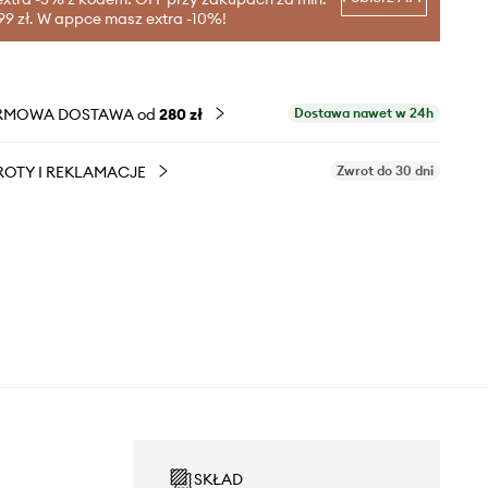
99 zł. W appce masz extra -10%!
RMOWA DOSTAWA od
280 zł
Dostawa nawet w 24h
OTY I REKLAMACJE
Zwrot do 30 dni
SKŁAD