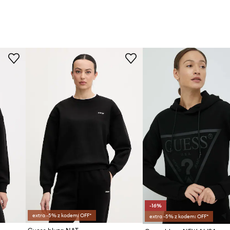
-16%
extra -5% z kodem: OFF*
extra -5% z kodem: OFF*