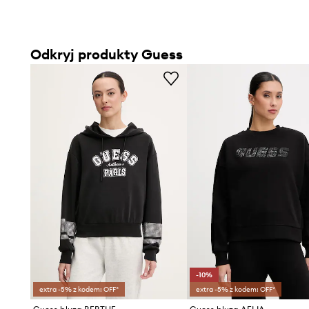
Odkryj produkty Guess
-10%
extra -5% z kodem: OFF*
extra -5% z kodem: OFF*