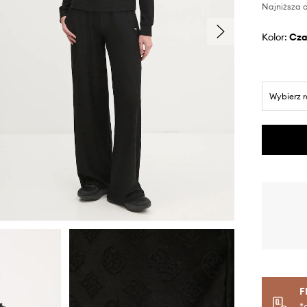
Najniższa c
Kolor:
cz
Wybierz 
F
*