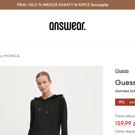
szczędzaj z Answear Club >
FINAL SALE % WIĘKSZE RABATY W APPCE
Dostawa nawet w 24h >
Szczegóły
News
uza MONICA
Guess
Gues
damska kol
-11%
ex
Cena aktua
159,99 
Cena regul