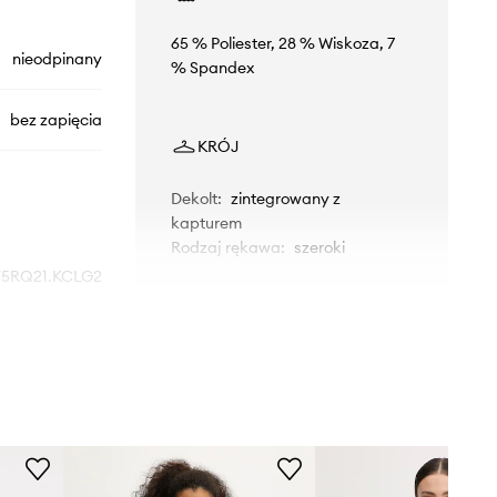
65 % Poliester, 28 % Wiskoza, 7
nieodpinany
% Spandex
bez zapięcia
KRÓJ
Dekolt
:
zintegrowany z
kapturem
Rodzaj rękawa
:
szeroki
5RQ21.KCLG2
czarny
Guess