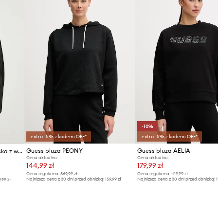
ID Produktu
-10%
extra -5% z kodem: OFF*
extra -5% z kodem: OFF*
Guess bluza PEONY
Guess bluza AELIA
Guess bluza z kapturem damska z wiskozą BRENDA
Cena aktualna:
Cena aktualna:
144,99 zł
179,99 zł
Cena regularna:
369,99 zł
Cena regularna:
419,99 zł
Najniższa cena z 30 dni przed obniżką:
159,99 zł
Najniższa cena z 30 dni przed obniżką:
1
9,99 zł