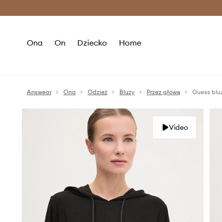
Premium Fashion Benefits >
O
Ona
On
Dziecko
Home
Answear
Ona
Odzież
Bluzy
Przez głowę
Guess bl
Video