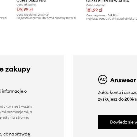
Guess bluza NAT
Guess bluza NEW ALISA
Cena aktualna:
Cena aktualna:
179,99 zł
181,99 zł
Cena regularna:
299,99 zł
Cena regularna:
369,99 zł
9,99 zł
Najniższa cena z 30 dni przed obniżką:
189,99 zł
Najniższa cena z 30 dni przed obniżką:
2
ze zakupy
Answear
 informacje o
Załóż konto i oszc
zyskujesz do
20%
s
dukty i jest ważny
nnymi promocjami, a
góły na stronie:
Dowiedz się w
to, co naprawdę