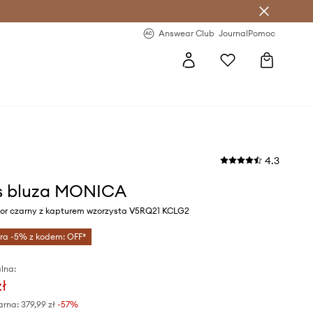
letter >
Regularne nowości >
Answear Club
Journal
Pomoc
4.3
s bluza MONICA
or czarny z kapturem wzorzysta V5RQ21 KCLG2
tra -5% z kodem: OFF*
lna:
zł
arna:
379,99 zł
-57%