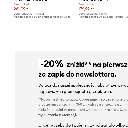
Guess bluza BERTHE
Guess bluza AELIA
Cena aktualna:
Cena aktualna:
281,99 zł
179,99 zł
Cena regularna:
479,99 zł
Cena regularna:
419,99 zł
Najniższa cena z 30 dni przed obniżką:
299,99 zł
Najniższa cena z 30 dni przed obniżką:
19
-20%
zniżki** na pierws
za zapis do newslettera.
Dołącz do naszej społeczności, aby otrzymywać
najnowszych promocjach i produktach.
**Rabat jest jednorazowy, obejmuje nieprzecenione pro
przy zakupach za min. 350 zł. Rabat nie łączy się z i
niektóre produkty mogą być wyłączone z rabatu. Szcze
wykluczenia z promocji
.
Chcemy, żeby do Twojej skrzynki trafiało tylko 