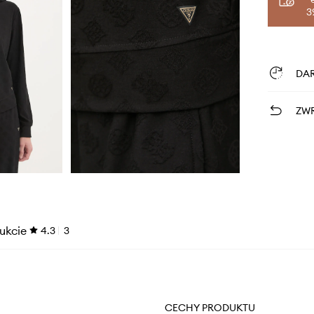
3
DA
ZWR
ukcie
4.3
3
CECHY PRODUKTU