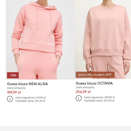
extra -5% z kodem: OFF*
-11%
Guess bluza OCTAVIA
Guess bluza NEW ALISA
Cena aktualna:
Cena aktualna:
256,99 zł
189,99 zł
Cena regularna:
399,99 zł
Cena regularna:
419,99 zł
Najniższa cena:
270,99 zł
Najniższa cena:
214,99 zł