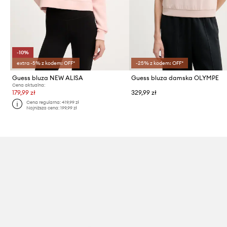
-10%
extra -5% z kodem: OFF*
-25% z kodem: OFF*
Guess bluza NEW ALISA
Guess bluza damska OLYMPE
Cena aktualna:
179,99 zł
329,99 zł
Cena regularna:
419,99 zł
Najniższa cena:
199,99 zł