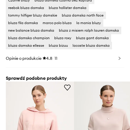
Czarne bluzy
bluza damska czarna bez kaptura
reebok bluza damska
bluza hollister damska
tommy hilfiger bluzy damskie
bluza damska north face
bluza fila damska
marco polo bluza
la mania bluzy
new balance bluza damska
bluza z misiem ralph lauren damska
bluza damska champion
bluza roxy
bluza gant damska
bluza damska ellesse
bluza bizuu
lacoste bluza damska
Opinie o produkcie
4.8
11
Sprawdź podobne produkty