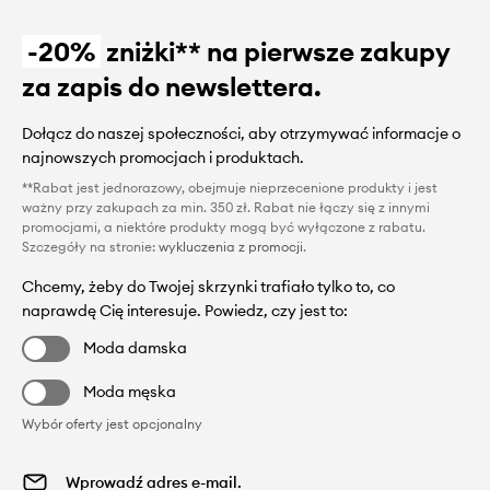
-20%
zniżki** na pierwsze zakupy
za zapis do newslettera.
Dołącz do naszej społeczności, aby otrzymywać informacje o
najnowszych promocjach i produktach.
**Rabat jest jednorazowy, obejmuje nieprzecenione produkty i jest
ważny przy zakupach za min. 350 zł. Rabat nie łączy się z innymi
promocjami, a niektóre produkty mogą być wyłączone z rabatu.
Szczegóły na stronie:
wykluczenia z promocji
.
Chcemy, żeby do Twojej skrzynki trafiało tylko to, co
naprawdę Cię interesuje. Powiedz, czy jest to:
Moda damska
Moda męska
Wybór oferty jest opcjonalny