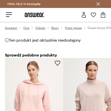
FINAL SALE %
Szczegóły
Oszczędzaj z Answear Club >
Answear
Ona
Odzież
Bluzy
Przez głowę
Guess bluza SO
Ten produkt jest aktualnie niedostępny
Sprawdź podobne produkty