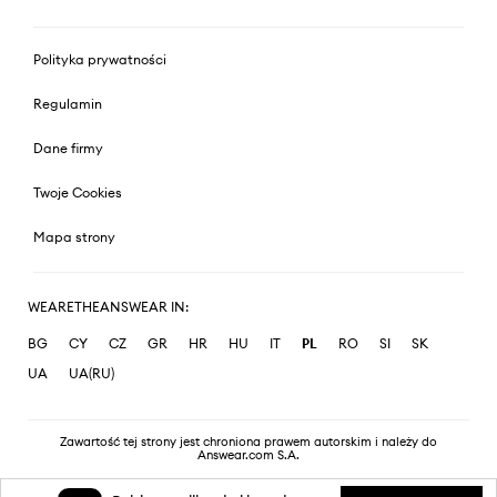
Polityka prywatności
Regulamin
Dane firmy
Twoje Cookies
Mapa strony
WEARETHEANSWEAR IN:
BG
CY
CZ
GR
HR
HU
IT
PL
RO
SI
SK
UA
UA(RU)
Zawartość tej strony jest chroniona prawem autorskim i należy do
Answear.com S.A.