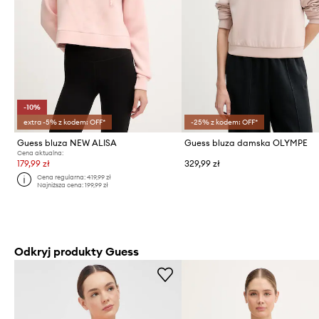
-10%
extra -5% z kodem: OFF*
-25% z kodem: OFF*
Guess bluza NEW ALISA
Guess bluza damska OLYMPE
Cena aktualna:
179,99 zł
329,99 zł
Cena regularna:
419,99 zł
Najniższa cena:
199,99 zł
Odkryj produkty Guess