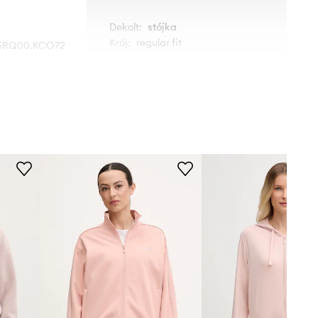
Dekolt
:
stójka
Krój
:
regular fit
5RQ00.KCO72
różowy
WYMIARY
Guess
Modelka ze zdjęcia ma 176 cm
wzrostu i ma na sobie rozmiar S.
Rozmiarówka standardowa
Zalecamy wybór rozmiaru, jaki nosisz
zazwyczaj.
Tabela rozmiarów