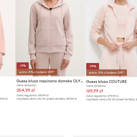
-11%
-19%
extra -5% z kodem: OFF*
extra -5% z kodem: OFF*
Guess bluza rozpinana damska OLYMPE
Guess bluza COUTURE
Cena aktualna:
Cena aktualna:
354,99 zł
169,99 zł
Cena regularna:
399,99 zł
Cena regularna:
379,99 zł
9,99 zł
Najniższa cena z 30 dni przed obniżką:
399,99 zł
Najniższa cena z 30 dni przed obniżką:
2