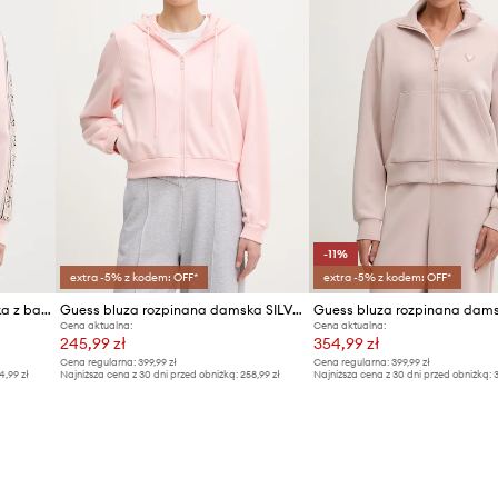
-11%
extra -5% z kodem: OFF*
extra -5% z kodem: OFF*
Guess bluza rozpinana damska z bawełną BRITNEY
Guess bluza rozpinana damska SILVY
Cena aktualna:
Cena aktualna:
245,99 zł
354,99 zł
Cena regularna:
399,99 zł
Cena regularna:
399,99 zł
4,99 zł
Najniższa cena z 30 dni przed obniżką:
258,99 zł
Najniższa cena z 30 dni przed obniżką:
3