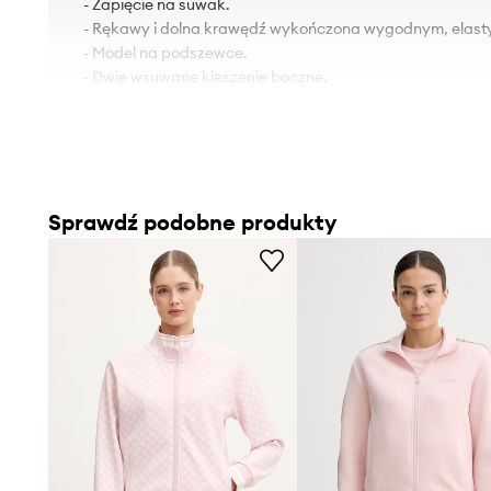
- Zapięcie na suwak.
- Rękawy i dolna krawędź wykończona wygodnym, elas
- Model na podszewce.
- Dwie wsuwane kieszenie boczne.
Sprawdź podobne produkty