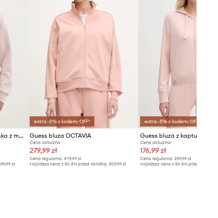
extra -5% z kodem: OFF*
extra -5% z kodem: OFF*
Guess bluza rozpinana damska z modalem OLYMPE
Guess bluza OCTAVIA
Cena aktualna:
Cena aktualna:
279,99 zł
176,99 zł
Cena regularna:
479,99 zł
Cena regularna:
299,99 zł
99,99 zł
Najniższa cena z 30 dni przed obniżką:
309,99 zł
Najniższa cena z 30 dni przed obniżką