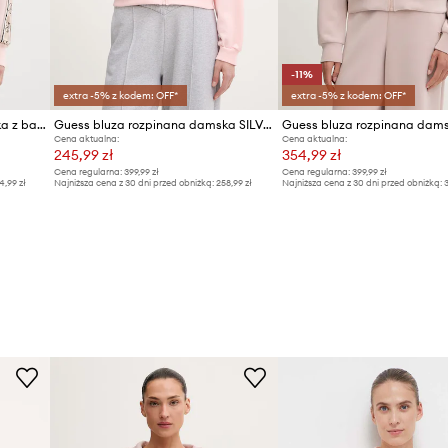
-11%
extra -5% z kodem: OFF*
extra -5% z kodem: OFF*
Guess bluza rozpinana damska z bawełną BRITNEY
Guess bluza rozpinana damska SILVY
Cena aktualna:
Cena aktualna:
245,99 zł
354,99 zł
Cena regularna:
399,99 zł
Cena regularna:
399,99 zł
4,99 zł
Najniższa cena z 30 dni przed obniżką:
258,99 zł
Najniższa cena z 30 dni przed obniżką:
3