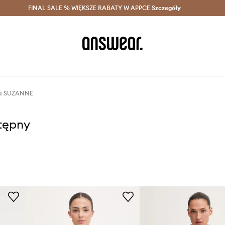
szczędzaj z Answear Club >
FINAL SALE % WIĘKSZE RABATY W APPCE
Dostawa nawet w 24h >
Szczegóły
News
za SUZANNE
stępny