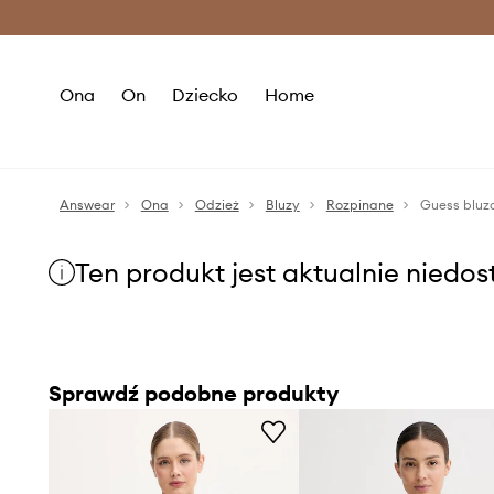
Premium Fashion Benefits >
O
Ona
On
Dziecko
Home
Answear
Ona
Odzież
Bluzy
Rozpinane
Guess blu
Ten produkt jest aktualnie niedo
Sprawdź podobne produkty