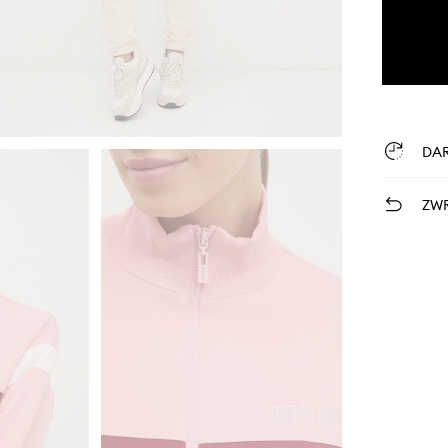
DA
ZWR