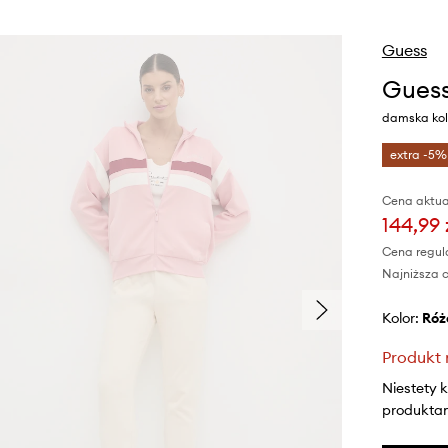
Guess
Gues
damska kol
extra -5%
Cena aktua
144,99 
Cena regul
Najniższa c
Kolor:
ró
Produkt 
Niestety 
produktami