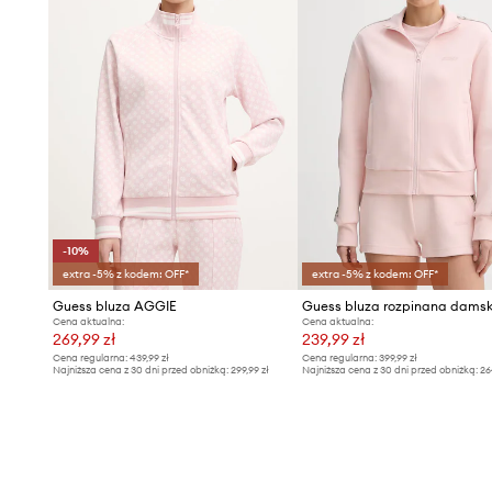
-10%
extra -5% z kodem: OFF*
extra -5% z kodem: OFF*
Guess bluza AGGIE
Cena aktualna:
Cena aktualna:
269,99 zł
239,99 zł
Cena regularna:
439,99 zł
Cena regularna:
399,99 zł
Najniższa cena z 30 dni przed obniżką:
299,99 zł
Najniższa cena z 30 dni przed obniżką:
26