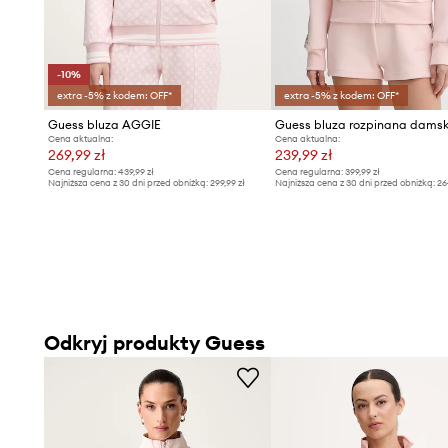
-10%
extra -5% z kodem: OFF*
extra -5% z kodem: OFF*
Guess bluza AGGIE
Cena aktualna:
Cena aktualna:
269,99 zł
239,99 zł
Cena regularna:
439,99 zł
Cena regularna:
399,99 zł
Najniższa cena z 30 dni przed obniżką:
299,99 zł
Najniższa cena z 30 dni przed obniżką:
26
Odkryj produkty Guess