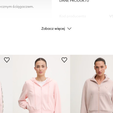
DANE PRODUKTU
tycznym ściągaczem.
Kod producenta
V
Zobacz więcej
Kolor
Marka
Producent
ID Produktu