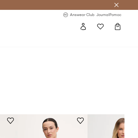
letter >
Regularne nowości >
Answear Club
Journal
Pomoc