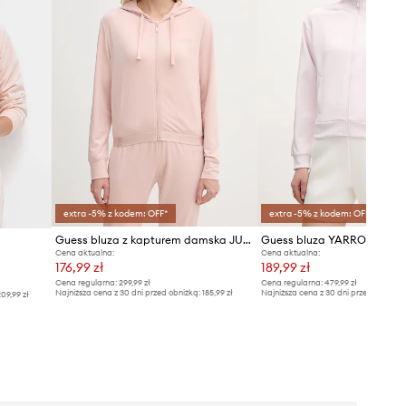
extra -5% z kodem: OFF*
extra -5% z kodem: OFF*
Guess bluza z kapturem damska JUNIE
Guess bluza YARROW
Cena aktualna:
Cena aktualna:
176,99 zł
189,99 zł
Cena regularna:
299,99 zł
Cena regularna:
479,99 zł
Najniższa cena z 30 dni przed obniżką:
185,99 zł
Najniższa cena z 30 dni przed obniżką
09,99 zł