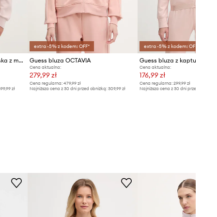
extra -5% z kodem: OFF*
extra -5% z kodem: OFF*
Guess bluza rozpinana damska z modalem OLYMPE
Guess bluza OCTAVIA
Cena aktualna:
Cena aktualna:
279,99 zł
176,99 zł
Cena regularna:
479,99 zł
Cena regularna:
299,99 zł
99,99 zł
Najniższa cena z 30 dni przed obniżką:
309,99 zł
Najniższa cena z 30 dni przed obniżką