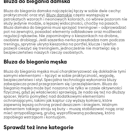
Bluza do biegania damska
Bluza do biegania damska najczęściej łączy w sobie dwie cechy:
praktyczność oraz styl.
Bluzy damskie
często występują w
pstrokatych wzorach i neonowych kolorach, co wbrew pozorom nie
służy jedynie modzie, a lepszej widoczności, choćby na pasach.
Bluza damska do biegania musi sprzyjać treningowi – odprowadzać
pot na zewnątrz, posiadać elementy odblaskowe oraz możliwość
regulacji rękawów. Nie zapominajmy o kieszonkach na drobne,
osobiste drobiazgi. Jeśli saszetka-nerka przeszkadza nam podczas
treningu, sprytnie ukryta kieszonka na portfel, klucze i telefon
pozwoli cieszyć się treningiem, jednocześnie nie martwiąc się o
bezpieczeństwo naszych rzeczy osobistych.
Bluza do biegania męska
Bluza do biegania męska musi charakteryzować się dokładnie tymi
samymi elementami – łączyć w sobie praktyczność, wygodę,
bezpieczeństwo i styl. Specjalna technologia wykonania bluzy
zabezpiecza przed przegrzaniem się i przeziębieniem. Bluza do
biegania męska może być noszona nie tylko w czasie aktywności
fizycznej, gdyż jej właściwości sprawiają, że nada się też na dłuższy
spacer. Warto pomyśleć nad dodatkowymi elementami
ochraniającymi, takimi jak kaptur czy wyższy kołnierz, które
zapewnią lepszą ochronę przed deszczem i śniegiem. Ważnym
elementem takiego stroju są buty – muszę stabilizować nogę oraz
mieć antypoślizgową, grubą, wyprofilowaną podeszwę, która
zapobiega wstrząsom i kontuzjom.
Sprawdź też inne kategorie