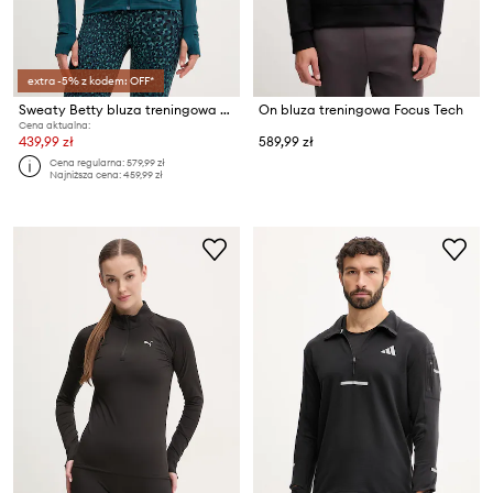
extra -5% z kodem: OFF*
Sweaty Betty bluza treningowa damska Pro Run
On bluza treningowa Focus Tech
Cena aktualna:
439,99 zł
589,99 zł
Cena regularna:
579,99 zł
Najniższa cena:
459,99 zł