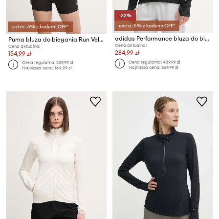
-22%
extra -5% z kodem: OFF*
extra -5% z kodem: OFF*
adidas Performance bluza do biegania adi365
Puma bluza do biegania Run Velocity
Cena aktualna:
Cena aktualna:
284,99 zł
154,99 zł
Cena regularna:
439,99 zł
Cena regularna:
229,99 zł
Najniższa cena:
369,99 zł
Najniższa cena:
164,99 zł