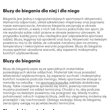
Bluzy do biegania dla niej i dla niego
Bieganie jest jedną z najpopularniejszych sportowych aktywności.
Wzmacnia odporność, układ szkieletowo-mięśniowy oraz poprawia
nasze samopoczucie. Amatorzy biegania zaczynają w okresie
wiosenno-letnim, a wielu z nich tak mocno pokochało ten sport, że
nie wyobraża sobie robić przerw w okresie jesienno-zimowym. W
przypadku każdej pory roku niezbędna jest odpowiednia sportowa
odzież. Bluza, legginsy lub spodenki oraz buty. Aktywność na świeżym
powietrzu ma to do siebie, że człowiek narażony jest na zmiany
temperatury i niekorzystne warunki pogodowe. Bluzy do biegania
muszą spełniać określone warunki, aby zapewnić maksymalny
komfort użytkownikowi.
Bluzy do biegania
Bluzy do biegania szyte są ze specjalnych materiałów
pozwalających skórze oddychać. Materiał taki musi posiadać
właściwości szybkoschnące, by zapewnić suchość i maksymalny
komfort noszenia podczas treningu. Wielu sportowców stosuje tu
metodę na cebulkę – na
sportową koszulkę
zakłada dodatkową
bluzę. Takie rozwiązanie sprawdzi się latem, jesienią natomiast
musimy postawić na odzież termiczną. Chodzi o to, aby podczas
treningu na świeżym powietrzu nie przegrzać się. Wtedy trudno
pohamować odruch rozpięcia bluzy. Jeśli mu ulegniemy, możemy się
przeziębić i się rozchorować. Dlatego szukając bluzy do biegania,
zwracajmy uwagę na jej właściwości termiczne.