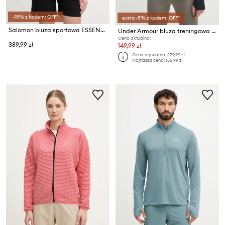
-15% z kodem: OFF*
extra -5% z kodem: OFF*
Salomon bluza sportowa ESSENTIAL LIGHTWARM
Under Armour bluza treningowa damska Qualifier Run 1
Cena aktualna:
389,99 zł
149,99 zł
Cena regularna:
279,99 zł
Najniższa cena:
155,99 zł