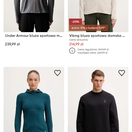
-20%
extra -5% z kodem: OFF*
Under Armour bluza sportowa męska Tech Utility
Viking bluza sportowa damska Birger
Cena aktualna:
239,99 zł
214,99 zł
Cena regularna:
349,99 zł
Najniższa cena:
269,99 zł