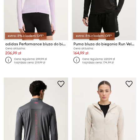
extra -5% z kodem: OFF*
extra -5% z kodem: OFF*
adidas Performance bluza do biegania Adi365
Puma bluza do biegania Run Velocity
Cena aktualna:
Cena aktualna:
206,99 zł
164,99 zł
Cena regularna:
299,99 zł
Cena regularna:
229,99 zł
Najniższa cena:
219,99 zł
Najniższa cena:
174,99 zł