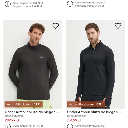
Cena regularna:
279,99 zł
Cena regularna:
259,99 zł
Najniższa cena:
174,99 zł
Najniższa cena:
164,99 zł
extra -5% z kodem: OFF*
extra -5% z kodem: OFF*
Under Armour bluza do biegania Seamless Stride
Under Armour bluza do biegania Qualifier
Cena aktualna:
Cena aktualna:
209,99 zł
154,99 zł
Cena regularna:
369,99 zł
Cena regularna:
279,99 zł