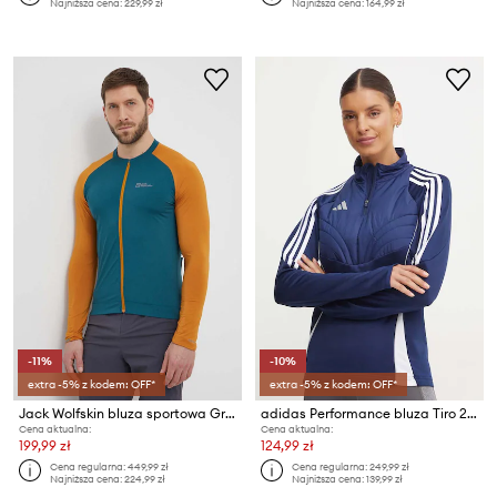
Najniższa cena:
229,99 zł
Najniższa cena:
164,99 zł
-11%
-10%
extra -5% z kodem: OFF*
extra -5% z kodem: OFF*
Jack Wolfskin bluza sportowa Gravex
adidas Performance bluza Tiro 24
Cena aktualna:
Cena aktualna:
199,99 zł
124,99 zł
Cena regularna:
449,99 zł
Cena regularna:
249,99 zł
Najniższa cena:
224,99 zł
Najniższa cena:
139,99 zł