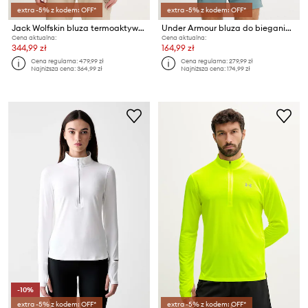
extra -5% z kodem: OFF*
extra -5% z kodem: OFF*
Jack Wolfskin bluza termoaktywna damska Mogari
Under Armour bluza do biegania Launch
Cena aktualna:
Cena aktualna:
344,99 zł
164,99 zł
Cena regularna:
479,99 zł
Cena regularna:
279,99 zł
Najniższa cena:
364,99 zł
Najniższa cena:
174,99 zł
-10%
extra -5% z kodem: OFF*
extra -5% z kodem: OFF*