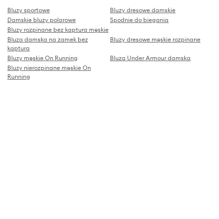
Bluzy sportowe
Bluzy dresowe damskie
Damskie bluzy polarowe
Spodnie do biegania
Bluzy rozpinane bez kaptura męskie
Bluza damska na zamek bez
Bluzy dresowe męskie rozpinane
kaptura
Bluzy męskie On Running
Bluza Under Armour damska
Bluzy nierozpinane męskie On
Running