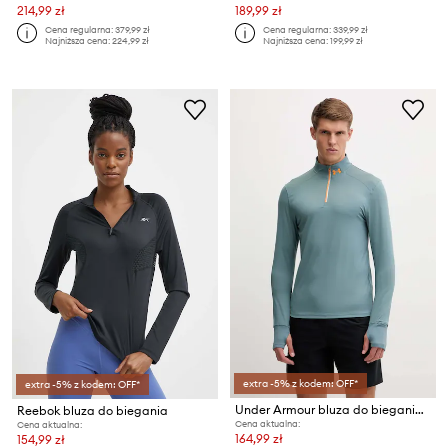
214,99 zł
189,99 zł
Cena regularna:
379,99 zł
Cena regularna:
339,99 zł
Najniższa cena:
224,99 zł
Najniższa cena:
199,99 zł
extra -5% z kodem: OFF*
extra -5% z kodem: OFF*
Under Armour bluza do biegania Qualifier
Reebok bluza do biegania
Cena aktualna:
Cena aktualna:
164,99 zł
154,99 zł