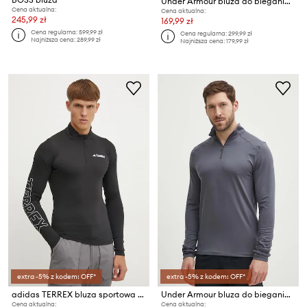
Under Armour bluza do biegania Launch Elite
Cena aktualna:
Cena aktualna:
245,99 zł
169,99 zł
Cena regularna:
599,99 zł
Cena regularna:
299,99 zł
Najniższa cena:
289,99 zł
Najniższa cena:
179,99 zł
extra -5% z kodem: OFF*
extra -5% z kodem: OFF*
adidas TERREX bluza sportowa Xperior
Under Armour bluza do biegania Qualifier
Cena aktualna:
Cena aktualna: