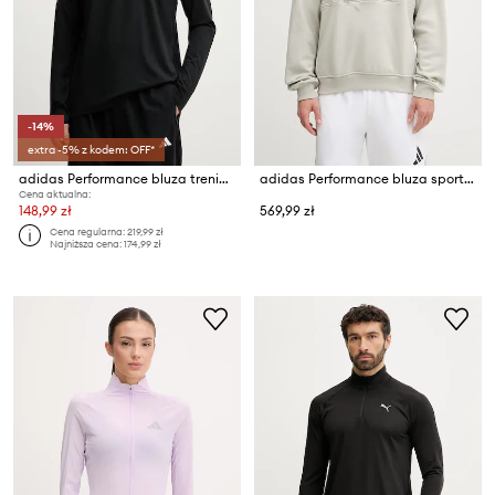
-14%
extra -5% z kodem: OFF*
adidas Performance bluza treningowa męska adi365
adidas Performance bluza sportowa męska bawełniana adidas x Koumori
Cena aktualna:
148,99 zł
569,99 zł
Cena regularna:
219,99 zł
Najniższa cena:
174,99 zł