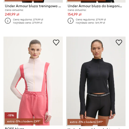
Under Armour bluza treningowa damska Qualifier Run 1
Under Armour bluza do biegania Launch
Cena aktualna:
Cena aktualna:
249,99 zł
154,99 zł
Cena regularna:
279,99 zł
Cena regularna:
279,99 zł
Najniższa cena:
279,99 zł
Najniższa cena:
164,99 zł
-15%
extra -5% z kodem: OFF*
extra -5% z kodem: OFF*
BOSS bluza