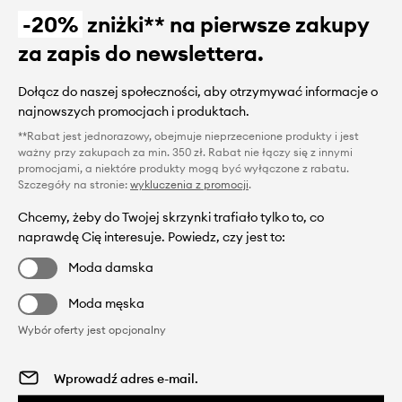
-20%
zniżki** na pierwsze zakupy
za zapis do newslettera.
Dołącz do naszej społeczności, aby otrzymywać informacje o
najnowszych promocjach i produktach.
**Rabat jest jednorazowy, obejmuje nieprzecenione produkty i jest
ważny przy zakupach za min. 350 zł. Rabat nie łączy się z innymi
promocjami, a niektóre produkty mogą być wyłączone z rabatu.
Szczegóły na stronie:
wykluczenia z promocji
.
Chcemy, żeby do Twojej skrzynki trafiało tylko to, co
naprawdę Cię interesuje. Powiedz, czy jest to:
Moda damska
Moda męska
Wybór oferty jest opcjonalny