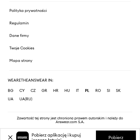
Polityka prywatności
Regulamin
Dane firmy
Twoje Cookies
Mapa strony
WEARETHEANSWEAR IN:
BG
CY
CZ
GR
HR
HU
IT
PL
RO
SI
SK
UA
UA(RU)
Zawartość tej strony jest chroniona prawem autorskim i należy do
Answear.com S.A.
Pobierz aplikację i kupuj
Pobierz