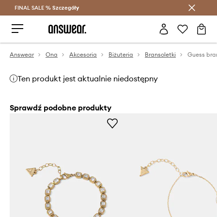
FINAL SALE %
Szczegóły
Oszczędzaj z Answear Club >
Answear
Ona
Akcesoria
Biżuteria
Bransoletki
Guess bra
Ten produkt jest aktualnie niedostępny
Sprawdź podobne produkty