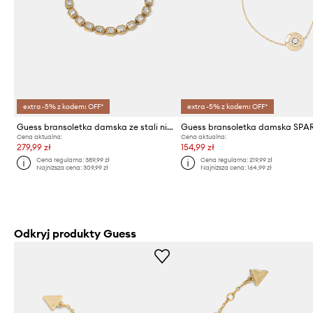
extra -5% z kodem: OFF*
extra -5% z kodem: OFF*
Guess bransoletka damska ze stali nierdzewnej ACE OF DIAMONDS
Guess bransoletka damska SPA
Cena aktualna:
Cena aktualna:
279,99 zł
154,99 zł
Cena regularna:
389,99 zł
Cena regularna:
219,99 zł
Najniższa cena:
309,99 zł
Najniższa cena:
164,99 zł
Odkryj produkty Guess