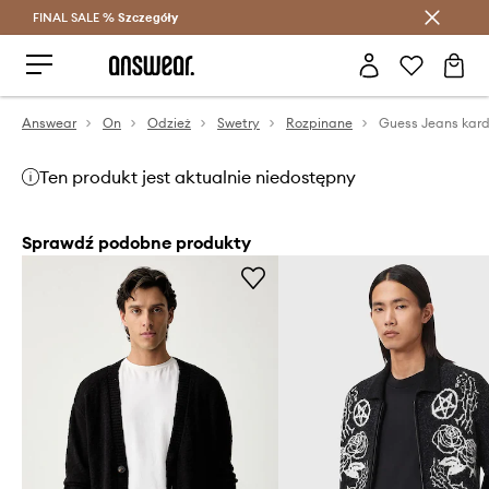
FINAL SALE %
Szczegóły
Oszczędzaj z Answear Club >
Answear
On
Odzież
Swetry
Rozpinane
Guess Jeans kar
Ten produkt jest aktualnie niedostępny
Sprawdź podobne produkty