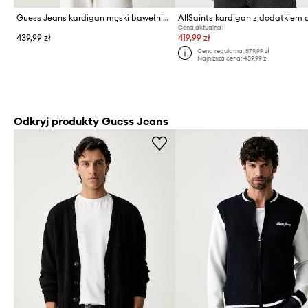
Guess Jeans kardigan męski bawełniany
AllSaints kardigan z dodatkiem 
Cena aktualna:
439,99 zł
419,99 zł
Cena regularna:
879,99 zł
Najniższa cena:
459,99 zł
Odkryj produkty Guess Jeans