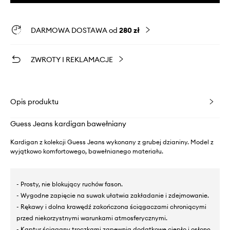
DARMOWA DOSTAWA od
280 zł
ZWROTY I REKLAMACJE
Opis produktu
Guess Jeans kardigan bawełniany
Kardigan z kolekcji Guess Jeans wykonany z grubej dzianiny. Model z
wyjątkowo komfortowego, bawełnianego materiału.
- Prosty, nie blokujący ruchów fason.
- Wygodne zapięcie na suwak ułatwia zakładanie i zdejmowanie.
- Rękawy i dolna krawędź zakończona ściągaczami chroniącymi
przed niekorzystnymi warunkami atmosferycznymi.
- Kaptur ściągany troczkami zapewnia dodatkowe ciepło i osłonę,