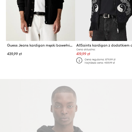
Guess Jeans kardigan męski bawełniany
AllSaints kardigan z dodatkiem 
Cena aktualna:
439,99 zł
419,99 zł
Cena regularna:
879,99 zł
Najniższa cena:
459,99 zł