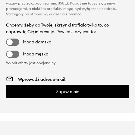
ważny przy zakupach za min. 350 zł. Rabat nie łączy się z innymi
promocjami, a niektóre produkty mogą być wyłączone z rabatu.
Szczegóły na stronie:
wykluczenia z promocji
.
Chcemy, żeby do Twojej skrzynki trafiało tylko to, co
naprawdę Cię interesuje. Powiedz, czy jest to:
Moda damska
Moda męska
Wybór oferty jest opcjonalny
Zapisz mnie