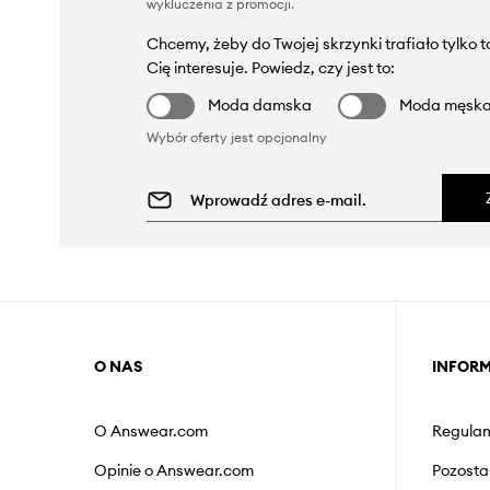
wykluczenia z promocji
.
Chcemy, żeby do Twojej skrzynki trafiało tylko 
Cię interesuje. Powiedz, czy jest to:
Moda damska
Moda męsk
Wybór oferty jest opcjonalny
O NAS
INFOR
O Answear.com
Regulam
Opinie o Answear.com
Pozosta