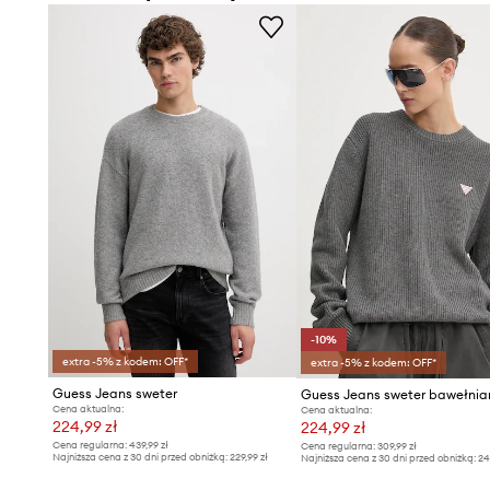
-10%
extra -5% z kodem: OFF*
extra -5% z kodem: OFF*
Guess Jeans sweter
Guess Jeans sweter bawełnia
Cena aktualna:
Cena aktualna:
224,99 zł
224,99 zł
Cena regularna:
439,99 zł
Cena regularna:
309,99 zł
Najniższa cena z 30 dni przed obniżką:
229,99 zł
Najniższa cena z 30 dni przed obniżką:
24