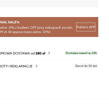
INAL SALE%
Pobierz APP
extra -5% z kodem: OFF przy zakupach za min.
99 zł. W appce masz extra -10%!
RMOWA DOSTAWA od
280 zł
Dostawa nawet w 24h
OTY I REKLAMACJE
Zwrot do 30 dni