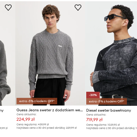
Producent
ID Produktu
-30%
extra -5% z kodem: OFF*
extra -5% z kodem: OFF*
Guess Jeans sweter z dodatkiem wełny
ny
Diesel sweter bawełniany
Cena aktualna:
Cena aktualna:
224,99 zł
719,99 zł
Cena regularna:
439,99 zł
Cena regularna:
1029,90 zł
Najniższa cena z 30 dni przed obniżką:
229,99 zł
9,99 zł
Najniższa cena z 30 dni przed obniżką:
1