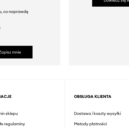
Dowiedz się w
to, co naprawdę
a
Zapisz mnie
MACJE
OBSŁUGA KLIENTA
in sklepu
Dostawa i koszty wysyłki
łe regulaminy
Metody płatności