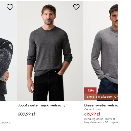
Zalecamy wybór rozmiaru, jaki nosisz
zazwyczaj.
Tabela rozmiarów
-13%
extra -5% z kodem: OFF*
Joop! sweter męski wełniany
Diesel sweter wełniany K-
Cena aktualna:
609,99 zł
619,99 zł
Cena regularna:
889,99 zł
Najniższa cena z 30 dni przed obniżką
029,90 zł