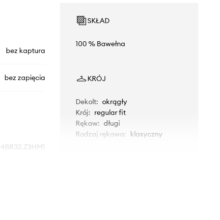
SKŁAD
100 % Bawełna
bez kaptura
bez zapięcia
KRÓJ
Dekolt
:
okrągły
Krój
:
regular fit
Rękaw
:
długi
Rodzaj rękawa
:
klasyczny
4BR32.Z3HM1
WYMIARY
szary
Model ze zdjęcia ma 188 cm
Guess Jeans
wzrostu i ma na sobie rozmiar M.
Rozmiarówka standardowa