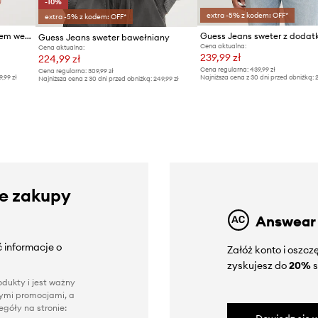
-10%
extra -5% z kodem: OFF*
extra -5% z kodem: OFF*
Guess Jeans sweter z dodatkiem wełny
Guess Jeans sweter bawełniany
Cena aktualna:
Cena aktualna:
239,99 zł
224,99 zł
Cena regularna:
439,99 zł
Cena regularna:
309,99 zł
9,99 zł
Najniższa cena z 30 dni przed obniżką:
2
Najniższa cena z 30 dni przed obniżką:
249,99 zł
ze zakupy
Answear
 informacje o
Załóż konto i oszc
zyskujesz do
20%
s
dukty i jest ważny
nnymi promocjami, a
góły na stronie: