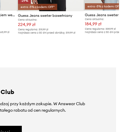
-29%
extra -5% z kodem: OFF*
extra -5% z kodem: OFF*
Guess Jeans sweter z dodatkiem wełny
Guess Jeans sweter bawełn
Guess Jeans sweter bawełniany
Cena aktualna:
Cena aktualna:
184,99 zł
224,99 zł
Cena regularna:
339,99 zł
Cena regularna:
319,99 zł
63,99 zł
Najniższa cena z 30 dni przed obniżką
Najniższa cena z 30 dni przed obniżką:
319,99 zł
 Club
zędzaj przy każdym zakupie. W Answear Club
tałego rabatu od cen regularnych.