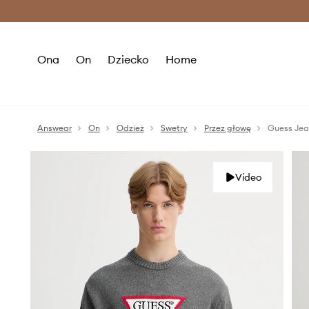
Premium Fashion Benefits >
O
Ona
On
Dziecko
Home
Answear
On
Odzież
Swetry
Przez głowę
Guess Jea
Video