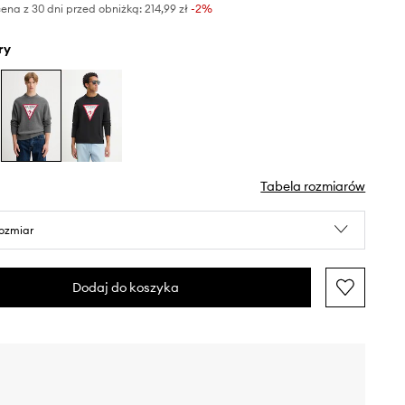
ena z 30 dni przed obniżką:
214,99 zł
 -2%
ry
Tabela rozmiarów
rozmiar
Dodaj do koszyka