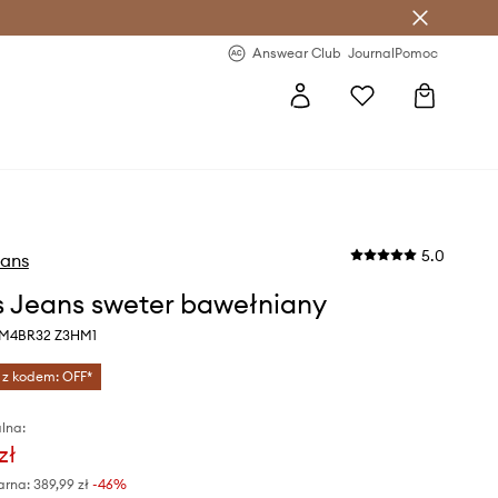
letter >
Regularne nowości >
Answear Club
Journal
Pomoc
5.0
eans
 Jeans sweter bawełniany
y M4BR32 Z3HM1
 z kodem: OFF*
lna:
zł
arna:
389,99 zł
-46%