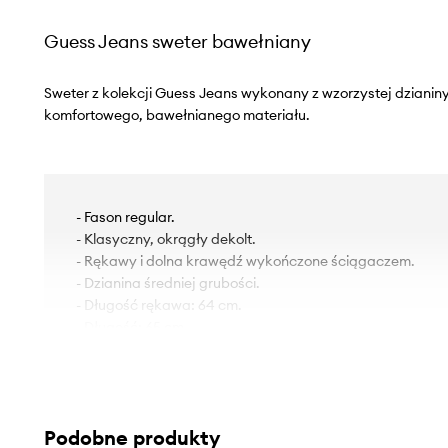
Guess Jeans sweter bawełniany
Sweter z kolekcji Guess Jeans wykonany z wzorzystej dzianin
komfortowego, bawełnianego materiału.
- Fason regular.
- Klasyczny, okrągły dekolt.
- Rękawy i dolna krawędź wykończone ściągaczem.
- Dzianina średniej grubości.
- Długość rękawa: 64 cm.
- Długość: 65 cm.
- Szerokość pod pachami: 57 cm.
- Wymiary podane dla rozmiaru: M.
Podobne produkty