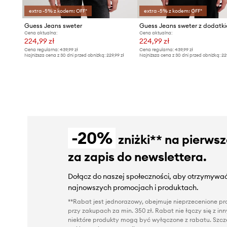
extra -5% z kodem: OFF*
extra -5% z kodem: OFF*
Guess Jeans sweter
Cena aktualna:
Cena aktualna:
224,99 zł
224,99 zł
Cena regularna:
439,99 zł
Cena regularna:
439,99 zł
Najniższa cena z 30 dni przed obniżką:
229,99 zł
Najniższa cena z 30 dni przed obniżką:
22
-20%
zniżki** na pierws
za zapis do newslettera.
Dołącz do naszej społeczności, aby otrzymywać
najnowszych promocjach i produktach.
**Rabat jest jednorazowy, obejmuje nieprzecenione pro
przy zakupach za min. 350 zł. Rabat nie łączy się z i
niektóre produkty mogą być wyłączone z rabatu. Szcze