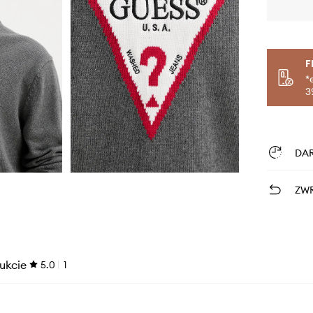
F
*
3
DA
ZWR
ukcie
5.0
1