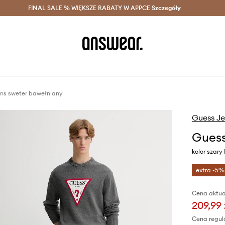
szczędzaj z Answear Club >
FINAL SALE % WIĘKSZE RABATY W APPCE
Dostawa nawet w 24h >
Szczegóły
News
ns sweter bawełniany
Guess J
Guess
kolor szar
extra -5%
Cena aktua
209,99 
Cena regul