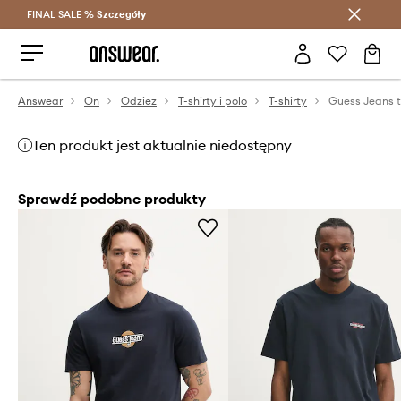
FINAL SALE %
Szczegóły
Oszczędzaj z Answear Club >
Answear
On
Odzież
T-shirty i polo
T-shirty
Guess Jeans t
Ten produkt jest aktualnie niedostępny
Sprawdź podobne produkty