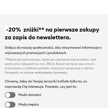
-20%
zniżki** na pierwsze zakupy
za zapis do newslettera.
Dołącz do naszej społeczności, aby otrzymywać informacje o
najnowszych promocjach i produktach.
**Rabat jest jednorazowy, obejmuje nieprzecenione produkty i jest
ważny przy zakupach za min. 350 zł. Rabat nie łączy się z innymi
promocjami, a niektóre produkty mogą być wyłączone z rabatu.
Szczegóły na stronie:
wykluczenia z promocji
.
Chcemy, żeby do Twojej skrzynki trafiało tylko to, co
naprawdę Cię interesuje. Powiedz, czy jest to:
Moda damska
Moda męska