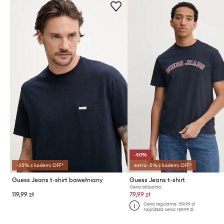
-50%
-25% z kodem: OFF*
extra -5% z kodem: OFF*
Guess Jeans t-shirt bawełniany
Guess Jeans t-shirt
Cena aktualna:
119,99 zł
79,99 zł
Cena regularna:
159,99 zł
Najniższa cena:
159,99 zł