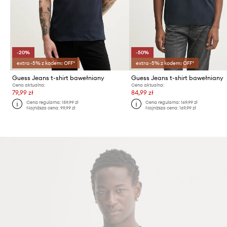
-20%
-50%
extra -5% z kodem: OFF*
extra -5% z kodem: OFF*
Guess Jeans t-shirt bawełniany
Guess Jeans t-shirt bawełniany
Cena aktualna:
Cena aktualna:
79,99 zł
84,99 zł
Cena regularna:
159,99 zł
Cena regularna:
169,99 zł
Najniższa cena:
99,99 zł
Najniższa cena:
169,99 zł