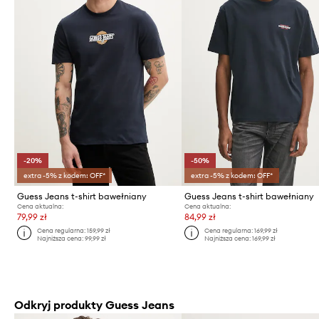
-20%
-50%
extra -5% z kodem: OFF*
extra -5% z kodem: OFF*
Guess Jeans t-shirt bawełniany
Guess Jeans t-shirt bawełniany
Cena aktualna:
Cena aktualna:
79,99 zł
84,99 zł
Cena regularna:
159,99 zł
Cena regularna:
169,99 zł
Najniższa cena:
99,99 zł
Najniższa cena:
169,99 zł
Odkryj produkty Guess Jeans