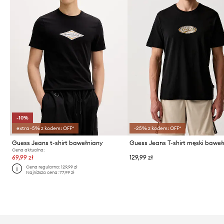
-10%
extra -5% z kodem: OFF*
-25% z kodem: OFF*
Guess Jeans t-shirt bawełniany
Guess Jeans T-shirt męski baweł
Cena aktualna:
69,99 zł
129,99 zł
Cena regularna:
129,99 zł
Najniższa cena:
77,99 zł