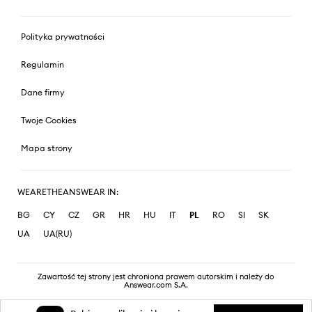
Polityka prywatności
Regulamin
Dane firmy
Twoje Cookies
Mapa strony
WEARETHEANSWEAR IN:
BG
CY
CZ
GR
HR
HU
IT
PL
RO
SI
SK
UA
UA(RU)
Zawartość tej strony jest chroniona prawem autorskim i należy do
Answear.com S.A.