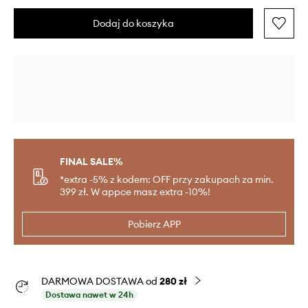
Dodaj do koszyka
FINAL SALE%
*extra -5% z kodem: OFF przy zakupach za min.
399 zł. W appce masz extra -10%!
Pobierz APP
DARMOWA DOSTAWA od
280 zł
Dostawa nawet w 24h