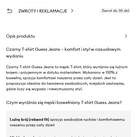
ZWROTY I REKLAMACJE
Zwrot do 30 dni
Opis produktu
Czarny T-shirt Guess Jeans – komfort i styl w casualowym
wydaniu
Czarny T-shirt Guess Jeans to męski T-shirt, który wyróżnia się luźnym
krojem i przyjemnym w dotyku materiałem. Wykonany w 100% z
bawełny, sprzyja komfortowi noszenia przez cały dzień. Jest to
propozycja idealna do tworzenia swobodnych, miejskich zestawów,
gdzie liczy się wygoda i niewymuszony styl.
Czym wyróżnia się męski bawełniany T-shirt Guess Jeans?
Luźny krój (relaxed fit)
sprzyja swobodzie ruchów i komfortowemu
noszeniu przez cały dzień