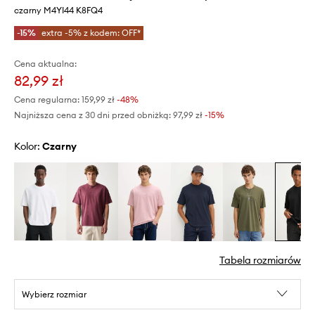
czarny M4YI44 K8FQ4
-15%
extra -5% z kodem: OFF*
Cena aktualna:
82,99 zł
Cena regularna:
159,99 zł
-48%
Najniższa cena z 30 dni przed obniżką:
97,99 zł
 -15%
Kolor:
czarny
Tabela rozmiarów
Wybierz rozmiar