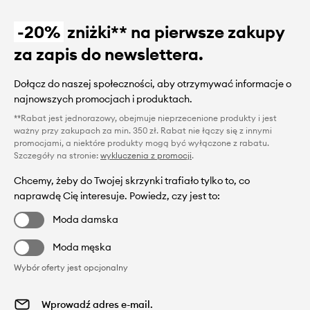
-20%
zniżki** na pierwsze zakupy
za zapis do newslettera.
Dołącz do naszej społeczności, aby otrzymywać informacje o
najnowszych promocjach i produktach.
**Rabat jest jednorazowy, obejmuje nieprzecenione produkty i jest
ważny przy zakupach za min. 350 zł. Rabat nie łączy się z innymi
promocjami, a niektóre produkty mogą być wyłączone z rabatu.
Szczegóły na stronie:
wykluczenia z promocji
.
Chcemy, żeby do Twojej skrzynki trafiało tylko to, co
naprawdę Cię interesuje. Powiedz, czy jest to:
Moda damska
Moda męska
Wybór oferty jest opcjonalny