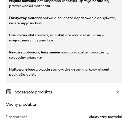
Miękka bawełna
jest przyjemna w dotyku i sprzyja naturalnej
przewiewności materiału
Elastyczny materiał
pozwala na lepsze dopasowanie do sylwetki,
nie krępując ruchów
Casualowy styl
sprawia, że T-shirt doskonale wpisuje się w
miejski, niewymuszony look
Rękawy z obniżoną linią ramion
nadają koszulce nowoczesny,
swobodny charakter
Haftowane logo
z przodu stanowi dyskretny, markowy akcent,
podkreślając styl
Szczegóły produktu
Cechy produktu
Elastyczność
elastyczny materiał