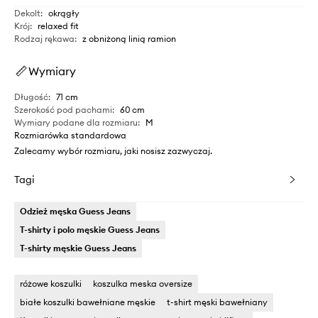
Dekolt
:
okrągły
Krój
:
relaxed fit
Rodzaj rękawa
:
z obniżoną linią ramion
Wymiary
Długość
:
71 cm
Szerokość pod pachami
:
60 cm
Wymiary podane dla rozmiaru
:
M
Rozmiarówka standardowa
Zalecamy wybór rozmiaru, jaki nosisz zazwyczaj.
Tagi
Odzież męska Guess Jeans
T-shirty i polo męskie Guess Jeans
T-shirty męskie Guess Jeans
różowe koszulki
koszulka meska oversize
białe koszulki bawełniane męskie
t-shirt męski bawełniany