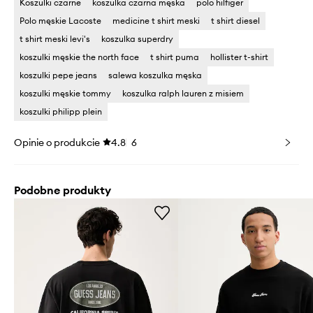
Koszulki czarne
koszulka czarna męska
polo hilfiger
Polo męskie Lacoste
medicine t shirt meski
t shirt diesel
t shirt meski levi's
koszulka superdry
koszulki męskie the north face
t shirt puma
hollister t-shirt
koszulki pepe jeans
salewa koszulka męska
koszulki męskie tommy
koszulka ralph lauren z misiem
koszulki philipp plein
Opinie o produkcie
4.8
6
Podobne produkty