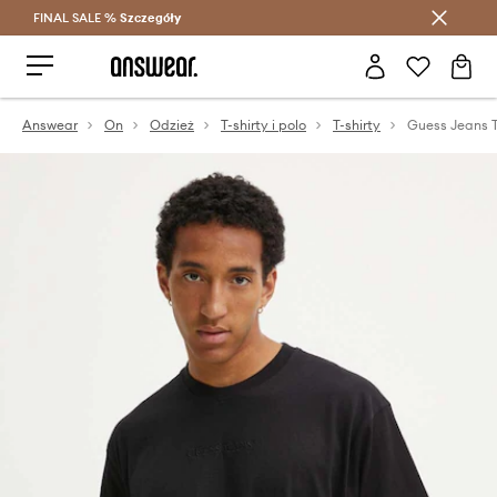
FINAL SALE %
Szczegóły
Oszczędzaj z Answear Club >
Answear
On
Odzież
T-shirty i polo
T-shirty