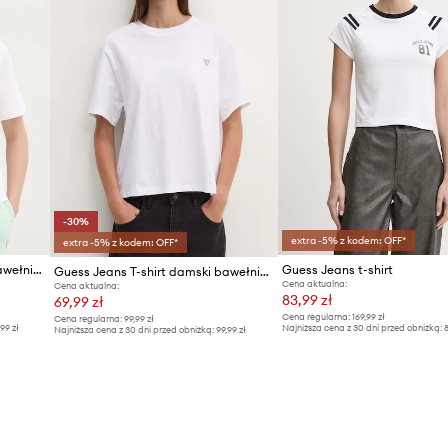
-30%
extra -5% z kodem: OFF*
extra -5% z kodem: OFF*
Guess Jeans T-shirt damski bawełniany
Guess Jeans t-shirt
Guess Jeans T-shirt damski bawełniany
Cena aktualna:
Cena aktualna:
83,99 zł
69,99 zł
Cena regularna:
169,99 zł
Cena regularna:
99,99 zł
,99 zł
Najniższa cena z 30 dni przed obniżką:
8
Najniższa cena z 30 dni przed obniżką:
99,99 zł