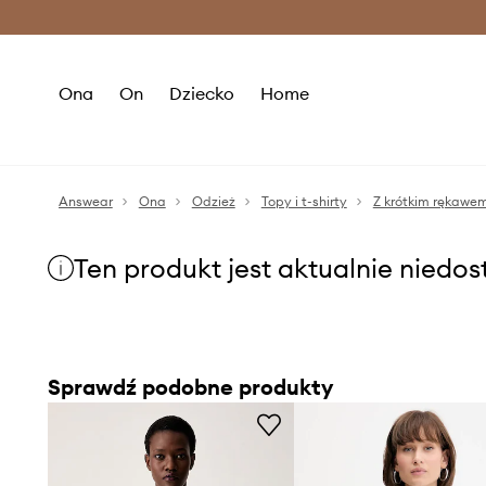
Premium Fashion Benefits >
O
Ona
On
Dziecko
Home
Answear
Ona
Odzież
Topy i t-shirty
Z krótkim rękawe
Ten produkt jest aktualnie niedo
Sprawdź podobne produkty