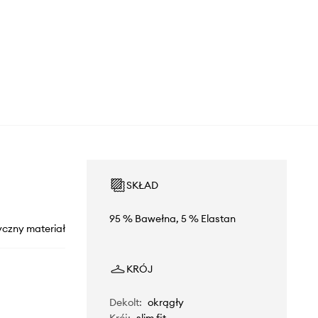
SKŁAD
95 % Bawełna, 5 % Elastan
yczny materiał
KRÓJ
Dekolt
:
okrągły
Krój
:
slim fit