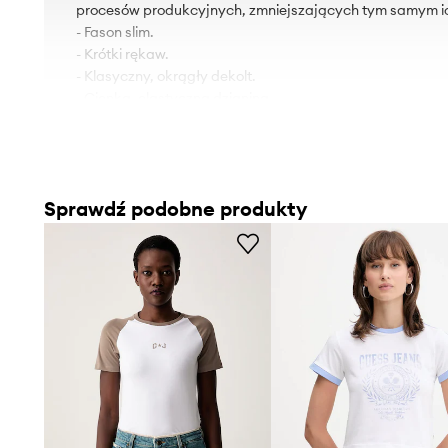
procesów produkcyjnych, zmniejszających tym samym i
- Fason slim.
- Krótki rękaw.
- Klasyczny, okrągły dekolt.
- Cienka, elastyczna dzianina.
- Długość: 53 cm.
- Szerokość pod pachami: 41 cm.
- Wymiary podane dla rozmiaru: S.
Sprawdź podobne produkty