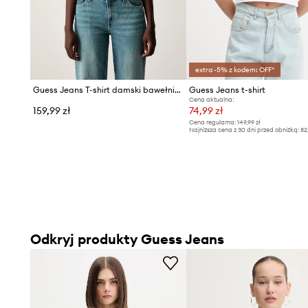
extra -5% z kodem: OFF*
Guess Jeans T-shirt damski bawełniany z elastanem
Guess Jeans t-shirt
Cena aktualna:
159,99 zł
74,99 zł
Cena regularna:
149,99 zł
Najniższa cena z 30 dni przed obniżką:
82
Odkryj produkty Guess Jeans