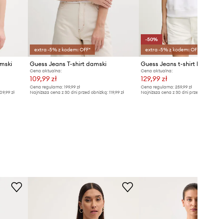
-50%
extra -5% z kodem: OFF*
extra -5% z kodem: OFF*
amski
Guess Jeans T-shirt damski
Guess Jeans t-shirt bawełn
Cena aktualna:
Cena aktualna:
109,99 zł
129,99 zł
Cena regularna:
199,99 zł
Cena regularna:
259,99 zł
09,99 zł
Najniższa cena z 30 dni przed obniżką:
119,99 zł
Najniższa cena z 30 dni przed obniżką