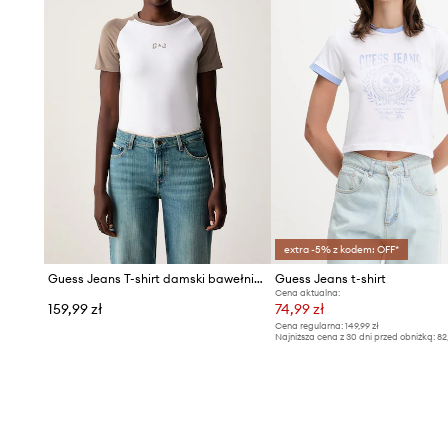
extra -5% z kodem: OFF*
Guess Jeans T-shirt damski bawełniany z elastanem
Guess Jeans t-shirt
Cena aktualna:
159,99 zł
74,99 zł
Cena regularna:
149,99 zł
Najniższa cena z 30 dni przed obniżką:
82