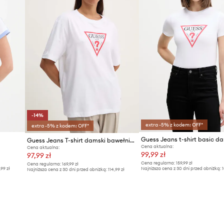
-14%
extra -5% z kodem: OFF*
extra -5% z kodem: OFF*
Guess Jeans t-shirt basic d
Guess Jeans T-shirt damski bawełniany
Cena aktualna:
Cena aktualna:
99,99 zł
97,99 zł
Cena regularna:
159,99 zł
Cena regularna:
169,99 zł
,99 zł
Najniższa cena z 30 dni przed obniżką:
1
Najniższa cena z 30 dni przed obniżką:
114,99 zł