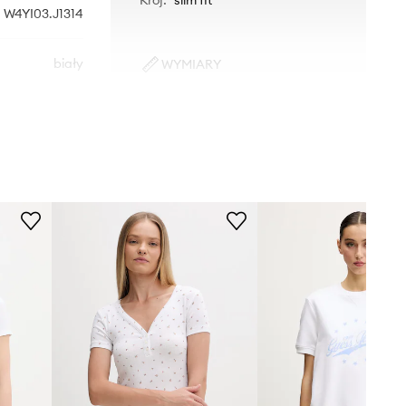
W4YI03.J1314
biały
WYMIARY
Rozmiarówka standardowa
Guess Jeans
Zalecamy wybór rozmiaru, jaki nosisz
zazwyczaj.
Tabela rozmiarów