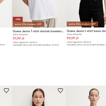
-14%
extra -5% z kodem: OFF*
extra -5% z kodem: OFF*
Guess Jeans t-shirt basic d
Guess Jeans T-shirt damski bawełniany
Cena aktualna:
Cena aktualna:
99,99 zł
97,99 zł
Cena regularna:
159,99 zł
Cena regularna:
169,99 zł
,99 zł
Najniższa cena z 30 dni przed obniżką:
1
Najniższa cena z 30 dni przed obniżką:
114,99 zł