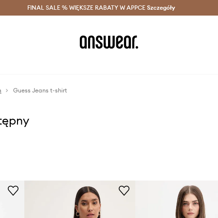
szczędzaj z Answear Club >
FINAL SALE % WIĘKSZE RABATY W APPCE
Dostawa nawet w 24h >
Szczegóły
News
m
Guess Jeans t-shirt
stępny