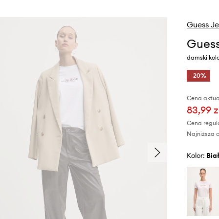
Guess J
Guess
damski kolo
-20%
Cena aktua
83,99 z
Cena regul
Najniższa c
Kolor:
bia