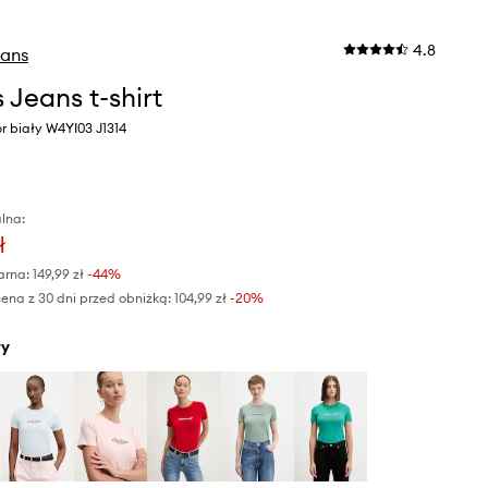
4.8
eans
 Jeans t-shirt
r biały W4YI03 J1314
lna:
ł
arna:
149,99 zł
-44%
ena z 30 dni przed obniżką:
104,99 zł
 -20%
ły