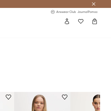
letter >
Regularne nowości >
Answear Club
Journal
Pomoc