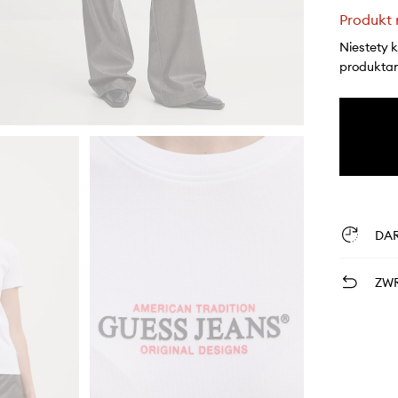
Produkt 
Niestety 
produktami
DA
ZWR