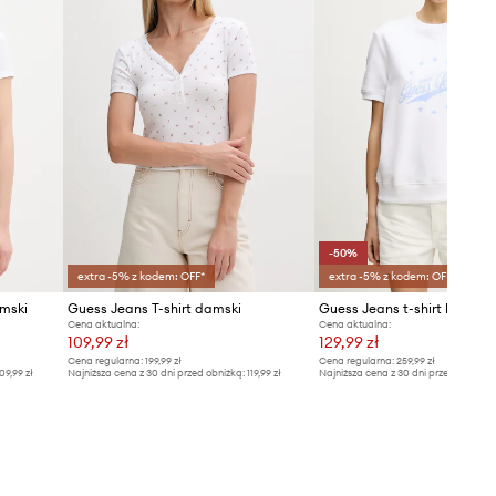
-50%
extra -5% z kodem: OFF*
extra -5% z kodem: OFF*
amski
Guess Jeans T-shirt damski
Guess Jeans t-shirt bawełn
Cena aktualna:
Cena aktualna:
109,99 zł
129,99 zł
Cena regularna:
199,99 zł
Cena regularna:
259,99 zł
09,99 zł
Najniższa cena z 30 dni przed obniżką:
119,99 zł
Najniższa cena z 30 dni przed obniżką