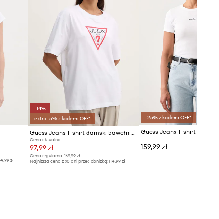
-14%
-25% z kodem: OFF*
extra -5% z kodem: OFF*
Guess Jeans T-shirt damski bawełniany
Cena aktualna:
159,99 zł
97,99 zł
Cena regularna:
169,99 zł
4,99 zł
Najniższa cena z 30 dni przed obniżką:
114,99 zł