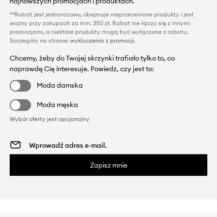
najnowszych promocjach i produktach.
**Rabat jest jednorazowy, obejmuje nieprzecenione produkty i jest
ważny przy zakupach za min. 350 zł. Rabat nie łączy się z innymi
promocjami, a niektóre produkty mogą być wyłączone z rabatu.
Szczegóły na stronie:
wykluczenia z promocji
.
Chcemy, żeby do Twojej skrzynki trafiało tylko to, co
naprawdę Cię interesuje. Powiedz, czy jest to:
Moda damska
Moda męska
Wybór oferty jest opcjonalny
Zapisz mnie