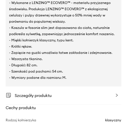
- Wykonane z LENZING™ ECOVERO™ - materiału przyjaznego
środowisku. Produkcja LENZING™ ECOVERO™ z ekologicznej
celulozy i pulpy drzewnej wykorzystuje o 50% mniej wody w
porównaniu do popularnej wiskozy.
- Koszula w fasonie slim jest dopasowana do ciała, naturalnie
podkreśla sylwetkę, zapewniając jednocześnie komfort noszenia.
- Miękki kołnierzyk klasyczny, typu kent.
- Krótki rękaw.
- Zapięcie na guziki umożliwia łatwe zakładanie i zdejmowanie.
- Wzorzysta tkanina.
- Długość: 82 cm.
- Szerokość pod pachami: 54 cm.
- Wymiary podane dla rozmiaru: M.
Szczegóły produktu
Cechy produktu
Rodzaj kołnierzyka
klasyczny