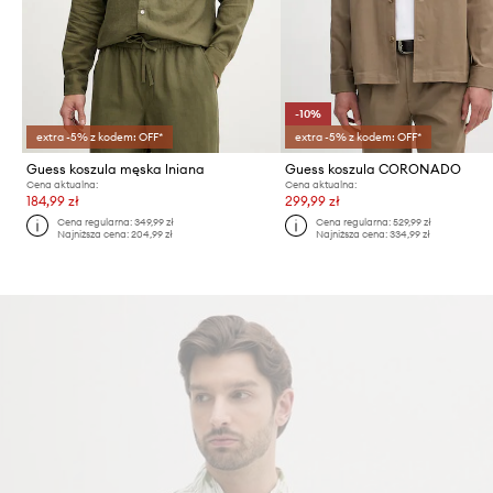
-10%
extra -5% z kodem: OFF*
extra -5% z kodem: OFF*
Guess koszula męska lniana
Guess koszula CORONADO
Cena aktualna:
Cena aktualna:
184,99 zł
299,99 zł
Cena regularna:
349,99 zł
Cena regularna:
529,99 zł
Najniższa cena:
204,99 zł
Najniższa cena:
334,99 zł