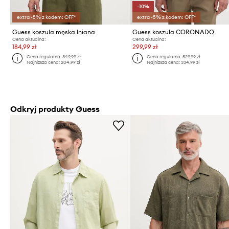
-10%
extra -5% z kodem: OFF*
extra -5% z kodem: OFF*
Guess koszula męska lniana
Guess koszula CORONADO
Cena aktualna:
Cena aktualna:
184,99 zł
299,99 zł
Cena regularna:
349,99 zł
Cena regularna:
529,99 zł
Najniższa cena:
204,99 zł
Najniższa cena:
334,99 zł
Odkryj produkty Guess