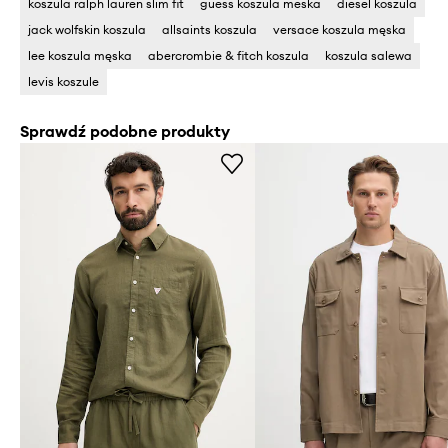
koszula ralph lauren slim fit
guess koszula meska
diesel koszula
jack wolfskin koszula
allsaints koszula
versace koszula męska
lee koszula męska
abercrombie & fitch koszula
koszula salewa
levis koszule
Sprawdź podobne produkty