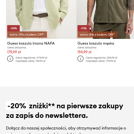
-10%
-11%
extra -5% z kodem: OFF*
extra -5% z kodem: OFF*
Guess koszula lniana NAPA
Guess koszula męska
Cena aktualna:
Cena aktualna:
179,99 zł
159,99 zł
Cena regularna:
479,99 zł
Cena regularna:
299,99 zł
Najniższa cena:
199,99 zł
Najniższa cena:
179,99 zł
-20%
zniżki** na pierwsze zakupy
za zapis do newslettera.
Dołącz do naszej społeczności, aby otrzymywać informacje o