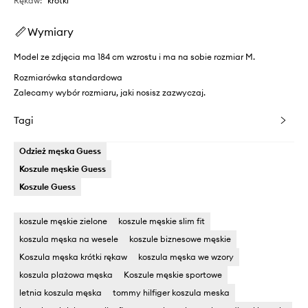
Rękaw
:
krótki
Wymiary
Model ze zdjęcia ma 184 cm wzrostu i ma na sobie rozmiar M.
Rozmiarówka standardowa
Zalecamy wybór rozmiaru, jaki nosisz zazwyczaj.
Tagi
Odzież męska Guess
Koszule męskie Guess
Koszule Guess
koszule męskie zielone
koszule męskie slim fit
koszula męska na wesele
koszule biznesowe męskie
Koszula męska krótki rękaw
koszula męska we wzory
koszula plażowa męska
Koszule męskie sportowe
letnia koszula męska
tommy hilfiger koszula meska