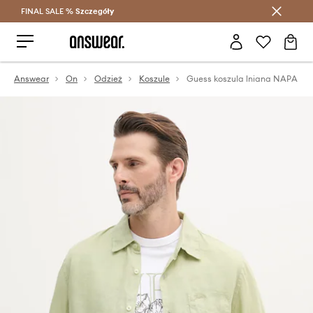
FINAL SALE %
Szczegóły
Oszczędzaj z Answear Club >
Answear
On
Odzież
Koszule
Guess koszula lniana NAPA