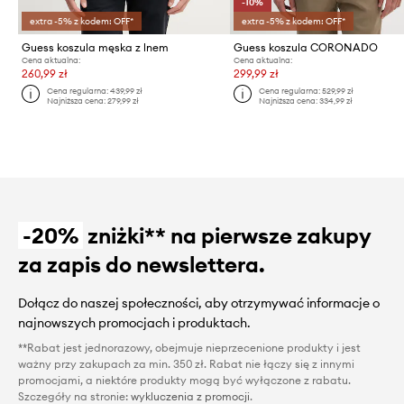
-10%
extra -5% z kodem: OFF*
extra -5% z kodem: OFF*
Guess koszula męska z lnem
Guess koszula CORONADO
Cena aktualna:
Cena aktualna:
260,99 zł
299,99 zł
Cena regularna:
439,99 zł
Cena regularna:
529,99 zł
Najniższa cena:
279,99 zł
Najniższa cena:
334,99 zł
-20%
zniżki** na pierwsze zakupy
za zapis do newslettera.
Dołącz do naszej społeczności, aby otrzymywać informacje o
najnowszych promocjach i produktach.
**Rabat jest jednorazowy, obejmuje nieprzecenione produkty i jest
ważny przy zakupach za min. 350 zł. Rabat nie łączy się z innymi
promocjami, a niektóre produkty mogą być wyłączone z rabatu.
Szczegóły na stronie:
wykluczenia z promocji
.