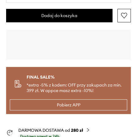
Dodaj do koszyka
FINAL SALE%
*extra -5% z kodem: OFF przy zakupach za min.
399 zł. W appce masz extra -10%!
Pobierz APP
DARMOWA DOSTAWA od
280 zł
Dostawa nawet w 24h