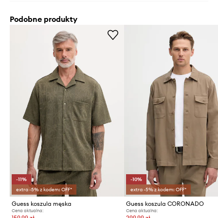
Podobne produkty
-11%
-10%
extra -5% z kodem: OFF*
extra -5% z kodem: OFF*
Guess koszula męska
Guess koszula CORONADO
Cena aktualna:
Cena aktualna:
159,99 zł
299,99 zł