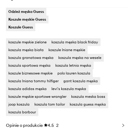
Odzież męska Guess
Koszule męskie Guess
Koszule Guess
koszule męskie zielone
koszula męska black friday
koszula męska biała
koszule lniane męskie
koszula granatowa męska
koszula męska na wesele
koszula sportowa męska
koszula letnia męska
koszule biznesowe męskie
polo lauren koszula
koszula lniana tommy hilfiger
gant koszula męska
koszula adidas męska
levi's koszula męska
koszule męskie sportowe wrangler
koszula meska boss
joop koszula
koszula tom tailor
koszula guess męska
koszula barbour
Opinie o produkcie
4.5
2