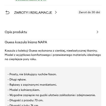
ZWROTY I REKLAMACJE
Zwrot do 30 dni
Opis produktu
Guess koszula lniana NAPA
Koszula z kolekcji Guess wykonana z cienkiej, nieelastycznej tkaniny.
Model z wyjątkowo komfortowego i przewiewnego materiału idealnego
na cieplejsze pory roku.
- Prosty, nie blokujący ruchów fason.
- Długi rękaw.
- Rękawy z zapinanymi mankietami.
- Model z kołnierzykiem.
- Wygodne zapięcie na guziki ułatwia zakładanie i zdejmowanie.
- Długość z przodu: 73 cm.
- Długość z tyłu: 76 cm.