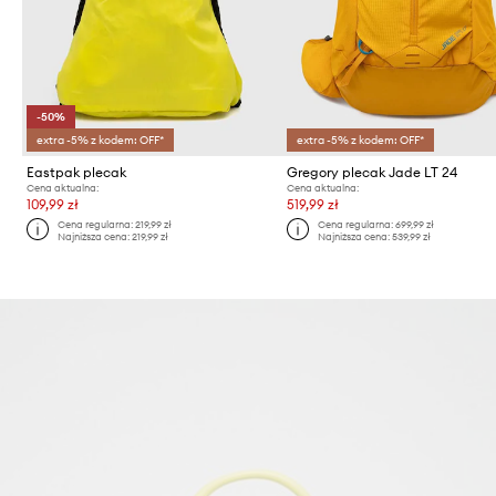
-50%
extra -5% z kodem: OFF*
extra -5% z kodem: OFF*
Eastpak plecak
Gregory plecak Jade LT 24
Cena aktualna:
Cena aktualna:
109,99 zł
519,99 zł
Cena regularna:
219,99 zł
Cena regularna:
699,99 zł
Najniższa cena:
219,99 zł
Najniższa cena:
539,99 zł