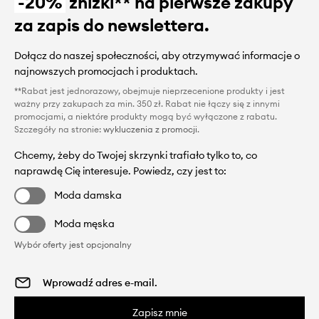
-20%
zniżki** na pierwsze zakupy
za zapis do newslettera.
Dołącz do naszej społeczności, aby otrzymywać informacje o
najnowszych promocjach i produktach.
**Rabat jest jednorazowy, obejmuje nieprzecenione produkty i jest
ważny przy zakupach za min. 350 zł. Rabat nie łączy się z innymi
promocjami, a niektóre produkty mogą być wyłączone z rabatu.
Szczegóły na stronie:
wykluczenia z promocji
.
Chcemy, żeby do Twojej skrzynki trafiało tylko to, co
naprawdę Cię interesuje. Powiedz, czy jest to:
Moda damska
Moda męska
Wybór oferty jest opcjonalny
Zapisz mnie