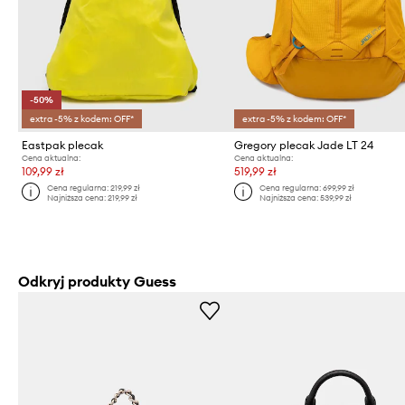
-50%
extra -5% z kodem: OFF*
extra -5% z kodem: OFF*
Eastpak plecak
Gregory plecak Jade LT 24
Cena aktualna:
Cena aktualna:
109,99 zł
519,99 zł
Cena regularna:
219,99 zł
Cena regularna:
699,99 zł
Najniższa cena:
219,99 zł
Najniższa cena:
539,99 zł
Odkryj produkty Guess