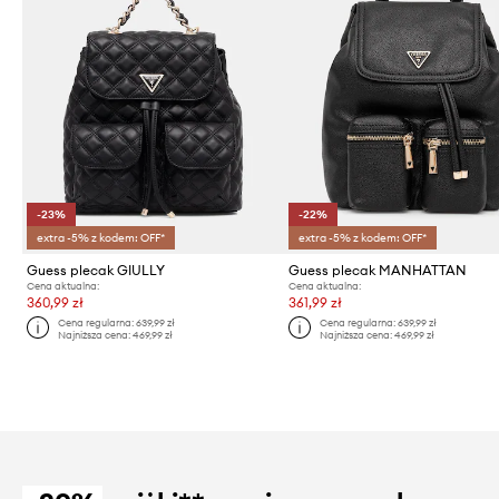
-23%
-22%
extra -5% z kodem: OFF*
extra -5% z kodem: OFF*
Guess plecak GIULLY
Guess plecak MANHATTAN
Cena aktualna:
Cena aktualna:
360,99 zł
361,99 zł
Cena regularna:
639,99 zł
Cena regularna:
639,99 zł
Najniższa cena:
469,99 zł
Najniższa cena:
469,99 zł