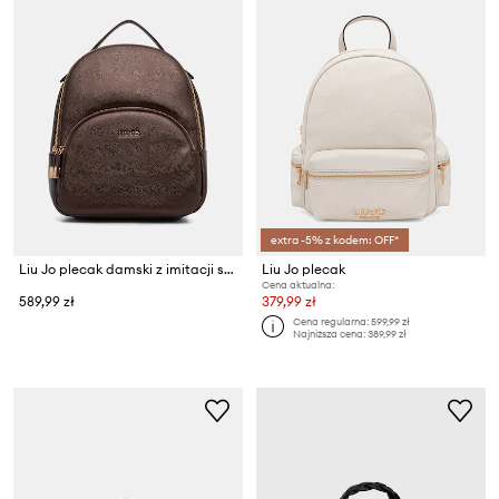
extra -5% z kodem: OFF*
Liu Jo plecak damski z imitacji skóry
Liu Jo plecak
Cena aktualna:
589,99 zł
379,99 zł
Cena regularna:
599,99 zł
Najniższa cena:
389,99 zł