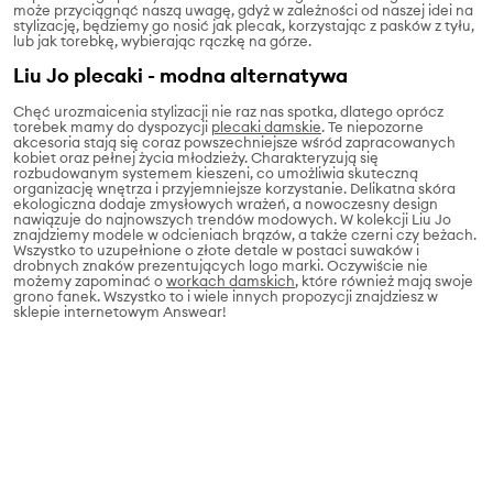
może przyciągnąć naszą uwagę, gdyż w zależności od naszej idei na
stylizację, będziemy go nosić jak plecak, korzystając z pasków z tyłu,
lub jak torebkę, wybierając rączkę na górze.
Liu Jo plecaki - modna alternatywa
Chęć urozmaicenia stylizacji nie raz nas spotka, dlatego oprócz
torebek mamy do dyspozycji
plecaki damskie
. Te niepozorne
akcesoria stają się coraz powszechniejsze wśród zapracowanych
kobiet oraz pełnej życia młodzieży. Charakteryzują się
rozbudowanym systemem kieszeni, co umożliwia skuteczną
organizację wnętrza i przyjemniejsze korzystanie. Delikatna skóra
ekologiczna dodaje zmysłowych wrażeń, a nowoczesny design
nawiązuje do najnowszych trendów modowych. W kolekcji Liu Jo
znajdziemy modele w odcieniach brązów, a także czerni czy beżach.
Wszystko to uzupełnione o złote detale w postaci suwaków i
drobnych znaków prezentujących logo marki. Oczywiście nie
możemy zapominać o
workach damskich
, które również mają swoje
grono fanek. Wszystko to i wiele innych propozycji znajdziesz w
sklepie internetowym Answear!