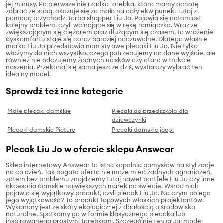
jej minusy. Po pierwsze nie rzadko torebka, która mamy ochotę
zabrać ze sobą, okazuje się za mała na cały ekwipunek. Tutaj z
pomocą przychodzi
torba shopper Liu Jo
. Pojawia się natomiast
kolejny problem, czyli wcinające się w rękę ramiączka. Wraz ze
zwiększającym się ciężarem oraz dłużącym się czasem, to wrażenie
dyskomfortu staje się coraz bardziej odczuwalne. Dlatego właśnie
marka Liu Jo przedstawia nam stylowe plecaki Liu Jo. Nie tylko
włożymy do nich wszystko, czego potrzebujemy na dane wyjście, ale
również nie odczujemy żadnych ucisków czy otarć w trakcie
noszenia. Przekonaj się sama jeszcze dziś, wystarczy wybrać ten
idealny model.
Sprawdź też inne kategorie
Małe plecaki damskie
Plecaki do przedszkola dla
dziewczynki
Plecaki damskie Picture
Plecaki damskie joop!
Plecak Liu Jo w ofercie sklepu Answear
Sklep internetowy Answear to istna kopalnia pomysłów na stylizacje
na co dzień. Tak bogata oferta nie może mieć żadnych ograniczeń,
zatem bez problemu znajdziemy tutaj nawet
portfele Liu Jo
czy inne
akcesoria damskie największych marek na świecie. Wśród nich
pojawia się wyjątkowy produkt, czyli plecak Liu Jo. Na czym polega
jego wyjątkowość? To produkt topowych włoskich projektantów.
Wykonany jest ze skóry ekologicznej z dbałością o środowisko
naturalne. Spotkamy go w formie klasycznego plecaka lub
inspirowanego prostymi torebkami. Szczególnie ten drugi model