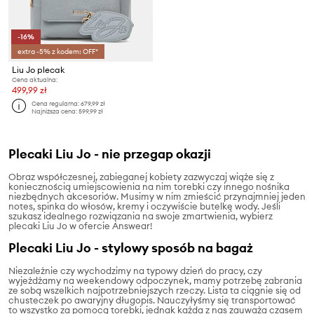
-16%
extra -5% z kodem: OFF*
Liu Jo plecak
Cena aktualna:
499,99 zł
Cena regularna:
679,99 zł
Najniższa cena:
599,99 zł
Plecaki Liu Jo - nie przegap okazji
Obraz współczesnej, zabieganej kobiety zazwyczaj wiąże się z
koniecznością umiejscowienia na nim torebki czy innego nośnika
niezbędnych akcesoriów. Musimy w nim zmieścić przynajmniej jeden
notes, spinka do włosów, kremy i oczywiście butelkę wody. Jeśli
szukasz idealnego rozwiązania na swoje zmartwienia, wybierz
plecaki Liu Jo w ofercie Answear!
Plecaki Liu Jo - stylowy sposób na bagaż
Niezależnie czy wychodzimy na typowy dzień do pracy, czy
wyjeżdżamy na weekendowy odpoczynek, mamy potrzebę zabrania
ze sobą wszelkich najpotrzebniejszych rzeczy. Lista ta ciągnie się od
chusteczek po awaryjny długopis. Nauczyłyśmy się transportować
to wszystko za pomocą torebki, jednak każda z nas zauważa czasem