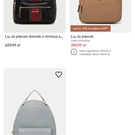
extra -5% z kodem: OFF*
Liu Jo plecak damski z imitacji skóry
Liu Jo plecak
Cena aktualna:
629,99 zł
389,99 zł
Cena regularna:
599,99 zł
Najniższa cena:
419,99 zł