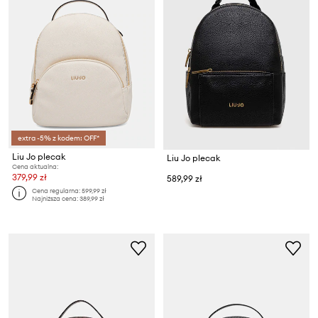
extra -5% z kodem: OFF*
Liu Jo plecak
Liu Jo plecak
Cena aktualna:
379,99 zł
589,99 zł
Cena regularna:
599,99 zł
Najniższa cena:
389,99 zł