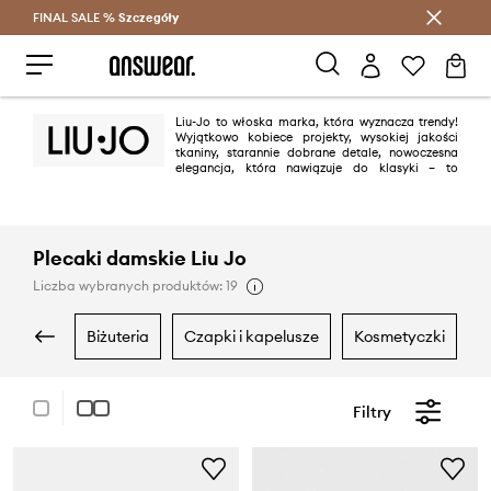
FINAL SALE %
Szczegóły
Oszczędzaj z Answear Club >
Liu-Jo to włoska marka, która wyznacza trendy!
Wyjątkowo kobiece projekty, wysokiej jakości
tkaniny, starannie dobrane detale, nowoczesna
elegancja, która nawiązuje do klasyki – to
wszystko sprawi, że się w niej zakochasz! Filozofia Liu Jo to podkreślanie
naturalnego piękna i kobiecej zmysłowości.
Plecaki damskie Liu Jo
Liczba wybranych produktów: 19
biżuteria
czapki i kapelusze
kosmetyczki
Filtry