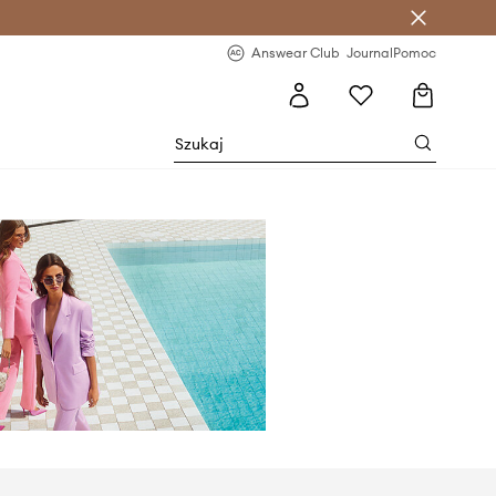
letter >
Regularne nowości >
Answear Club
Journal
Pomoc