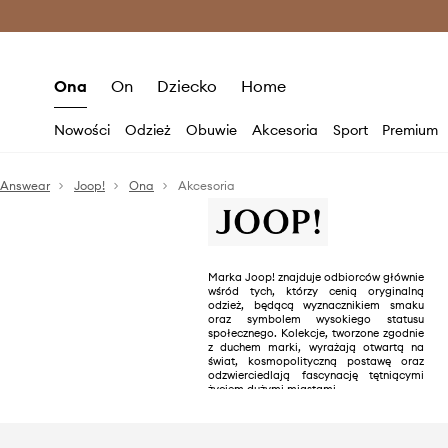
Premium Fashion Benefits >
O
Ona
On
Dziecko
Home
Nowości
Odzież
Obuwie
Akcesoria
Sport
Premium
Answear
Joop!
Ona
Akcesoria
Marka Joop! znajduje odbiorców głównie
wśród tych, którzy cenią oryginalną
odzież, będącą wyznacznikiem smaku
oraz symbolem wysokiego statusu
społecznego. Kolekcje, tworzone zgodnie
z duchem marki, wyrażają otwartą na
świat, kosmopolityczną postawę oraz
odzwierciedlają fascynację tętniącymi
życiem dużymi miastami.