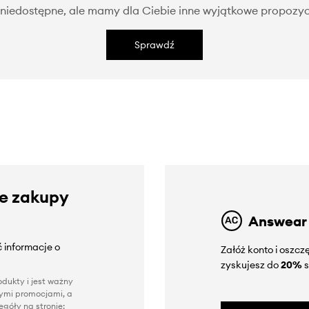
niedostępne, ale mamy dla Ciebie inne wyjątkowe propozyc
Sprawdź
ze zakupy
Answear
 informacje o
Załóż konto i oszc
zyskujesz do
20%
s
dukty i jest ważny
nnymi promocjami, a
góły na stronie: