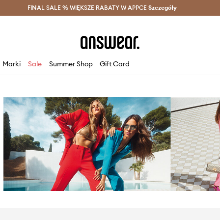
szczędzaj z Answear Club >
FINAL SALE % WIĘKSZE RABATY W APPCE
Dostawa nawet w 24h >
Szczegóły
News
Marki
Sale
Summer Shop
Gift Card