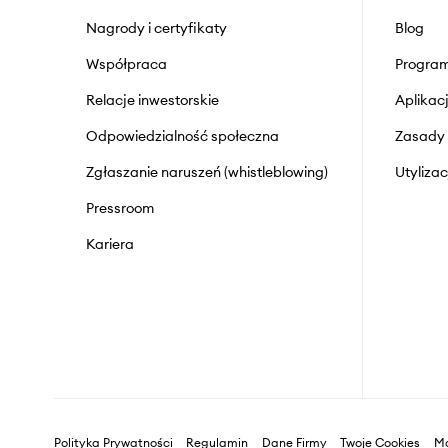
Nagrody i certyfikaty
Blog
Współpraca
Program
Relacje inwestorskie
Aplika
Odpowiedzialność społeczna
Zasady 
Zgłaszanie naruszeń (whistleblowing)
Utyliza
Pressroom
Kariera
Polityka Prywatności
Regulamin
Dane Firmy
Twoje Cookies
Ma