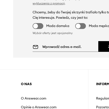
wykluczenia z promocji
.
Chcemy, żeby do Twojej skrzynki trafiało tylko 
Cię interesuje. Powiedz, czy jest to:
Moda damska
Moda męsk
Wybór oferty jest opcjonalny
O NAS
INFOR
O Answear.com
Regulam
Opinie o Answear.com
Pozosta