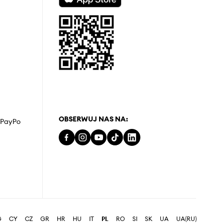
OBSERWUJ NAS NA:
z PayPo
G
CY
CZ
GR
HR
HU
IT
PL
RO
SI
SK
UA
UA(RU)