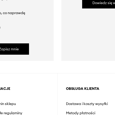
Dowiedz się w
to, co naprawdę
a
Zapisz mnie
MACJE
OBSŁUGA KLIENTA
in sklepu
Dostawa i koszty wysyłki
łe regulaminy
Metody płatności