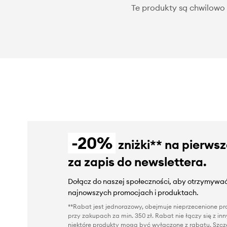
Te produkty są chwilowo 
-20%
zniżki** na pierws
za zapis do newslettera.
Dołącz do naszej społeczności, aby otrzymywać
najnowszych promocjach i produktach.
**Rabat jest jednorazowy, obejmuje nieprzecenione pro
przy zakupach za min. 350 zł. Rabat nie łączy się z i
niektóre produkty mogą być wyłączone z rabatu. Szcze