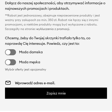
Dołącz do naszej społeczności, aby otrzymywać informacje o
najnowszych promocjach i produktach.
**Rabat jest jednorazowy, obejmuje nieprzecenione produkty i jest
ważny przy zakupach za min. 350 zł. Rabat nie łączy się z innymi
promocjami, a niektóre produkty mogą być wyłączone z rabatu.
Szczegóły na stronie:
wykluczenia z promocji
.
Chcemy, żeby do Twojej skrzynki trafiało tylko to, co
naprawdę Cię interesuje. Powiedz, czy jest to:
Moda damska
Moda męska
Wybór oferty jest opcjonalny
Zapisz mnie