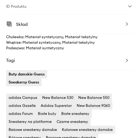
ID Produktu
Skład
Cholewka: Materiał syntetyczny, Materiał tekstylny
Wnętrze: Materiał syntetyczny, Materiał tekstylny
Podeszwa: Materiał syntetyczny
Tagi
Buty damskie Guess
Sneakersy Guess
adidas Campus
New Balance 530
New Balance 550
adidas Gazelle
Adidas Superstar
New Balance 9060
adidas Forum
Białe buty
Białe sneakersy
Sneakersy na platformie
Czarne sneakersy
Beżowe sneakersy damskie
Kolorowe sneakersy damskie
Różowe sneakersy
Brązowe sneakersy damskie