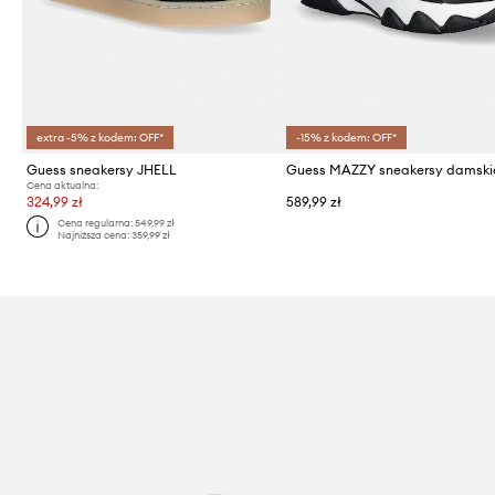
extra -5% z kodem: OFF*
-15% z kodem: OFF*
Guess sneakersy JHELL
Guess MAZZY sneakersy damski
Cena aktualna:
324,99 zł
589,99 zł
Cena regularna:
549,99 zł
Najniższa cena:
359,99 zł