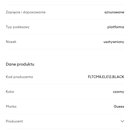
Zapięcie i dopasowanie
sznurowane
Typ podeszwy
platforma
Nosek
usztywniony
Dane produktu
Kod producenta
FLTCM8.ELE12.BLACK
Kolor
czarny
Marka
Guess
Producent