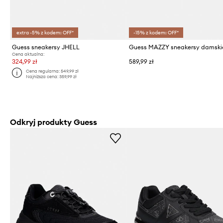
extra -5% z kodem: OFF*
-15% z kodem: OFF*
Guess sneakersy JHELL
Guess MAZZY sneakersy damski
Cena aktualna:
324,99 zł
589,99 zł
Cena regularna:
549,99 zł
Najniższa cena:
359,99 zł
Odkryj produkty Guess