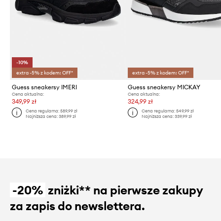
-10%
extra -5% z kodem: OFF*
extra -5% z kodem: OFF*
Guess sneakersy IMERI
Guess sneakersy MICKAY
Cena aktualna:
Cena aktualna:
349,99 zł
324,99 zł
Cena regularna:
589,99 zł
Cena regularna:
549,99 zł
Najniższa cena:
389,99 zł
Najniższa cena:
339,99 zł
-20%
zniżki** na pierwsze zakupy
za zapis do newslettera.