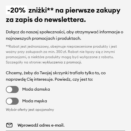
-20%
zniżki** na pierwsze zakupy
za zapis do newslettera.
Dołącz do naszej społeczności, aby otrzymywać informacje o
najnowszych promocjach i produktach.
**Rabat jest jednorazowy, obejmuje nieprzecenione produkty i jest
ważny przy zakupach za min. 350 zł. Rabat nie łączy się z innymi
promocjami, a niektóre produkty mogą być wyłączone z rabatu.
Szczegóły na stronie:
wykluczenia z promocji
.
Chcemy, żeby do Twojej skrzynki trafiało tylko to, co
naprawdę Cię interesuje. Powiedz, czy jest to:
Moda damska
Moda męska
Wybór oferty jest opcjonalny