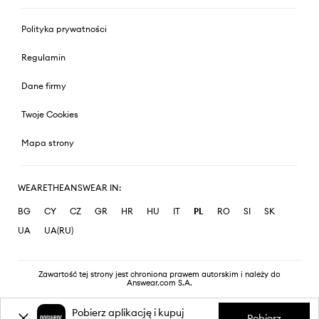
Polityka prywatności
Regulamin
Dane firmy
Twoje Cookies
Mapa strony
WEARETHEANSWEAR IN:
BG
CY
CZ
GR
HR
HU
IT
PL
RO
SI
SK
UA
UA(RU)
Zawartość tej strony jest chroniona prawem autorskim i należy do
Answear.com S.A.
Pobierz aplikację i kupuj
Pobierz