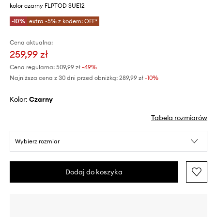
kolor czarny FLPTOD SUE12
-10%
extra -5% z kodem: OFF*
Cena aktualna:
259,99 zł
Cena regularna:
509,99 zł
-49%
Najniższa cena z 30 dni przed obniżką:
289,99 zł
 -10%
Kolor:
czarny
Tabela rozmiarów
Wybierz rozmiar
Dodaj do koszyka