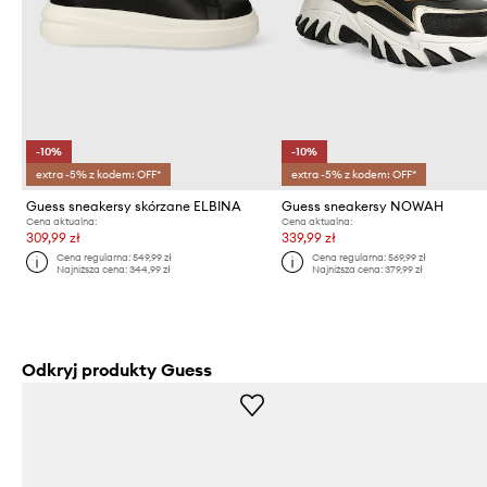
-10%
-10%
extra -5% z kodem: OFF*
extra -5% z kodem: OFF*
Guess sneakersy skórzane ELBINA
Guess sneakersy NOWAH
Cena aktualna:
Cena aktualna:
309,99 zł
339,99 zł
Cena regularna:
549,99 zł
Cena regularna:
569,99 zł
Najniższa cena:
344,99 zł
Najniższa cena:
379,99 zł
Odkryj produkty Guess