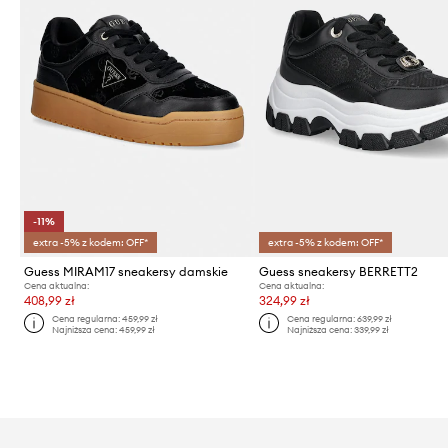
-11%
extra -5% z kodem: OFF*
extra -5% z kodem: OFF*
Guess MIRAM17 sneakersy damskie
Guess sneakersy BERRETT2
Cena aktualna:
Cena aktualna:
408,99 zł
324,99 zł
Cena regularna:
459,99 zł
Cena regularna:
639,99 zł
Najniższa cena:
459,99 zł
Najniższa cena:
339,99 zł