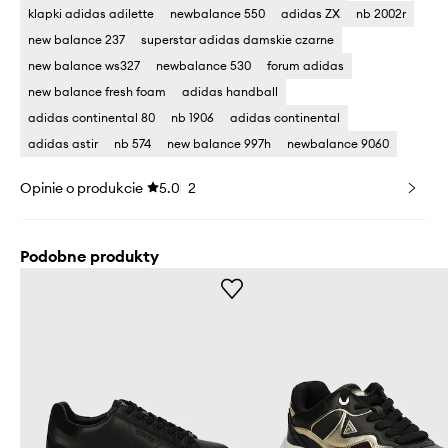
klapki adidas adilette
newbalance 550
adidas ZX
nb 2002r
new balance 237
superstar adidas damskie czarne
new balance ws327
newbalance 530
forum adidas
new balance fresh foam
adidas handball
adidas continental 80
nb 1906
adidas continental
adidas astir
nb 574
new balance 997h
newbalance 9060
Opinie o produkcie
5.0
2
Podobne produkty