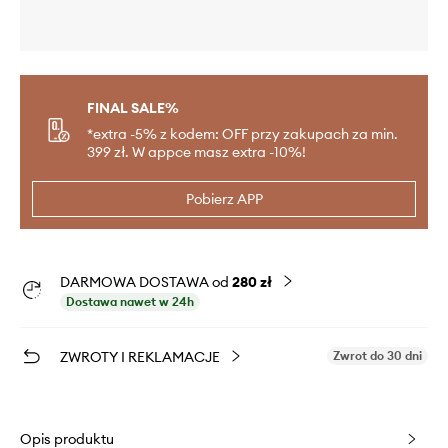
FINAL SALE%
*extra -5% z kodem: OFF przy zakupach za min.
399 zł. W appce masz extra -10%!
Pobierz APP
DARMOWA DOSTAWA od
280 zł
Dostawa nawet w 24h
ZWROTY I REKLAMACJE
Zwrot do 30 dni
Opis produktu