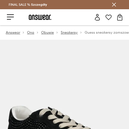
FINAL SALE %
Szczegóły
Oszczędzaj z Answear Club >
Answear
Ona
Obuwie
Sneakersy
Guess sneakersy zamszo