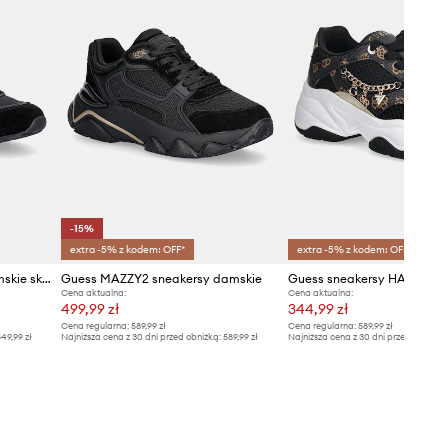
-15%
extra -5% z kodem: OFF*
extra -5% z kodem: OFF*
Guess TYRAH sneakersy damskie skórzane
Guess MAZZY2 sneakersy damskie
Guess sneakersy HARPAA
Cena aktualna:
Cena aktualna:
499,99 zł
344,99 zł
Cena regularna:
589,99 zł
Cena regularna:
589,99 zł
49,99 zł
Najniższa cena z 30 dni przed obniżką:
589,99 zł
Najniższa cena z 30 dni przed obniżką