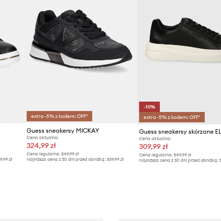
-10%
extra -5% z kodem: OFF*
extra -5% z kodem: OFF*
Guess sneakersy MICKAY
Guess sneakersy skórzane E
Cena aktualna:
Cena aktualna:
324,99 zł
309,99 zł
Cena regularna:
549,99 zł
Cena regularna:
549,99 zł
9,99 zł
Najniższa cena z 30 dni przed obniżką:
339,99 zł
Najniższa cena z 30 dni przed obniżką:
3