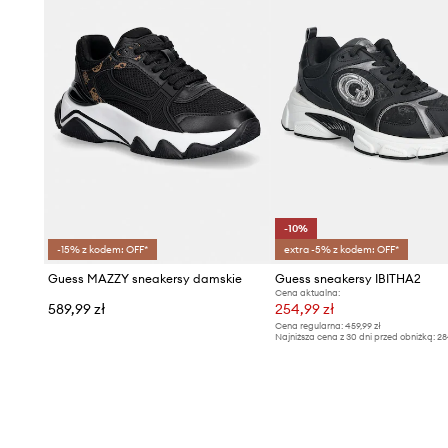
-10%
-15% z kodem: OFF*
extra -5% z kodem: OFF*
Guess MAZZY sneakersy damskie
Guess sneakersy IBITHA2
Cena aktualna:
589,99 zł
254,99 zł
Cena regularna:
459,99 zł
Najniższa cena z 30 dni przed obniżką:
28