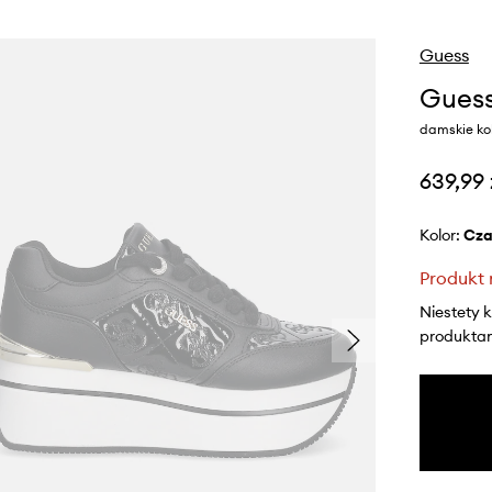
Guess
Gues
damskie ko
639,99 
Kolor:
cz
Produkt 
Niestety 
produktami