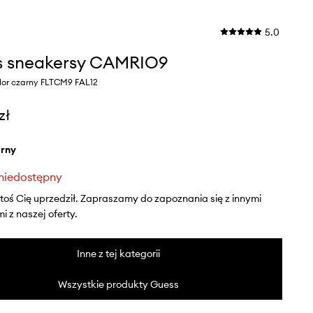
5.0
s sneakersy CAMRIO9
lor czarny FLTCM9 FAL12
zł
arny
niedostępny
ktoś Cię uprzedził. Zapraszamy do zapoznania się z innymi
 z naszej oferty.
Inne z tej kategorii
Wszystkie produkty Guess