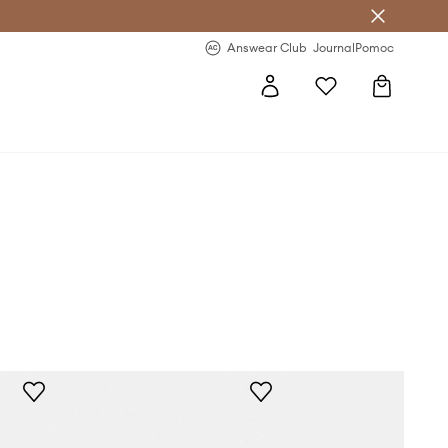
letter >
Regularne nowości >
Answear Club
Journal
Pomoc