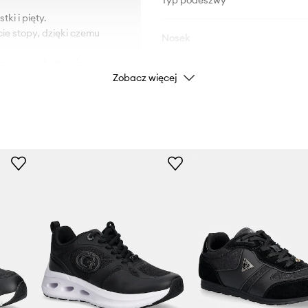
Typ podeszwy
ki i pięty.
ie stopy, dzięki czemu
Nosek
na na uszkodzenia.
Zobacz więcej
DANE PRODUKTU
Kod producenta
FLTCM9
Kolor producenta
Kolor
Marka
ID Produktu