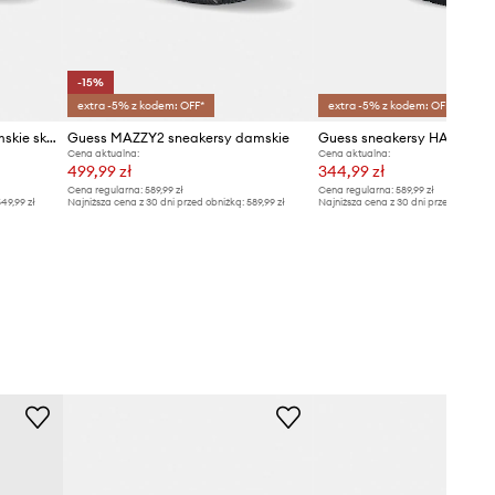
-15%
extra -5% z kodem: OFF*
extra -5% z kodem: OFF*
Guess TYRAH sneakersy damskie skórzane
Guess MAZZY2 sneakersy damskie
Guess sneakersy HARPAA
Cena aktualna:
Cena aktualna:
499,99 zł
344,99 zł
Cena regularna:
589,99 zł
Cena regularna:
589,99 zł
49,99 zł
Najniższa cena z 30 dni przed obniżką:
589,99 zł
Najniższa cena z 30 dni przed obniżką