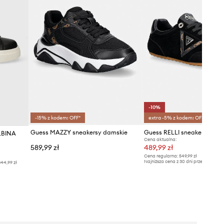
-10%
-15% z kodem: OFF*
extra -5% z kodem: OFF*
Guess MAZZY sneakersy damskie
LBINA
Cena aktualna:
589,99 zł
489,99 zł
Cena regularna:
549,99 zł
Najniższa cena z 30 dni przed obniżką
44,99 zł