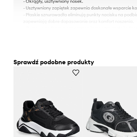
- Okrągły, usztywniony nosek.
- Usztywniony zapiętek zapewnia doskonałe wsparcie kost
- Płaskie sznurowadła eliminują punkty nacisku na podbic
zapewniają dobre dopasowanie oraz komfort noszenia.
- Gumowa podeszwa zewnętrzna jest wytrzymała i odpor
- Model na platformie.
- Wysokość platformy: 6 cm.
- Długość wkładki wynosi: 23 cm.
- Wymiary podane dla rozmiaru: 36.
Sprawdź podobne produkty