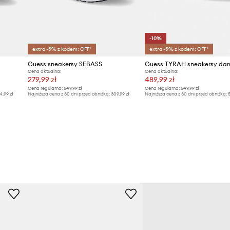
-10%
extra -5% z kodem: OFF*
extra -5% z kodem: OFF*
Guess sneakersy SEBASS
Cena aktualna:
Cena aktualna:
279,99 zł
489,99 zł
Cena regularna:
549,99 zł
Cena regularna:
549,99 zł
4,99 zł
Najniższa cena z 30 dni przed obniżką:
309,99 zł
Najniższa cena z 30 dni przed obniżką:
5