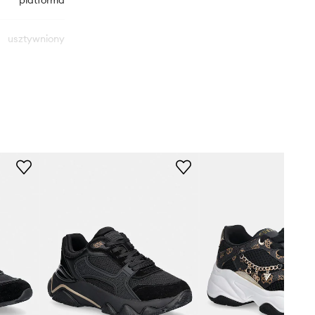
platforma
usztywniony
.FAL12.BLACK
BLACK
czarny
Guess