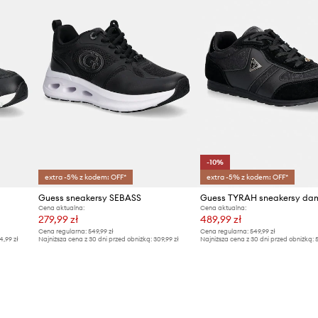
-10%
extra -5% z kodem: OFF*
extra -5% z kodem: OFF*
Guess sneakersy SEBASS
Cena aktualna:
Cena aktualna:
279,99 zł
489,99 zł
Cena regularna:
549,99 zł
Cena regularna:
549,99 zł
4,99 zł
Najniższa cena z 30 dni przed obniżką:
309,99 zł
Najniższa cena z 30 dni przed obniżką:
5