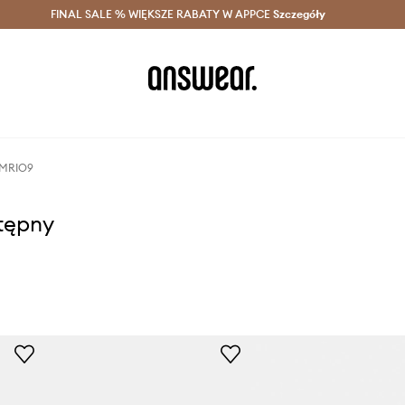
szczędzaj z Answear Club >
FINAL SALE % WIĘKSZE RABATY W APPCE
Dostawa nawet w 24h >
Szczegóły
News
AMRIO9
stępny