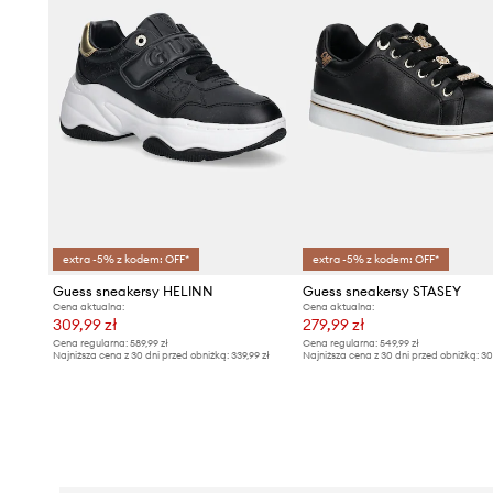
extra -5% z kodem: OFF*
extra -5% z kodem: OFF*
Guess sneakersy HELINN
Guess sneakersy STASEY
Cena aktualna:
Cena aktualna:
309,99 zł
279,99 zł
Cena regularna:
589,99 zł
Cena regularna:
549,99 zł
Najniższa cena z 30 dni przed obniżką:
339,99 zł
Najniższa cena z 30 dni przed obniżką:
30