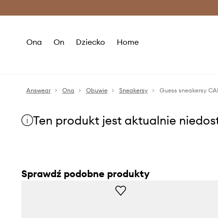
Premium Fashion Benefits >
O
Ona
On
Dziecko
Home
Answear
Ona
Obuwie
Sneakersy
Guess sneakersy C
Ten produkt jest aktualnie niedo
Sprawdź podobne produkty