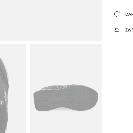
DA
ZWR