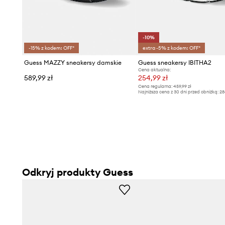
-10%
-15% z kodem: OFF*
extra -5% z kodem: OFF*
Guess MAZZY sneakersy damskie
Guess sneakersy IBITHA2
Cena aktualna:
589,99 zł
254,99 zł
Cena regularna:
459,99 zł
Najniższa cena z 30 dni przed obniżką:
28
Odkryj produkty Guess