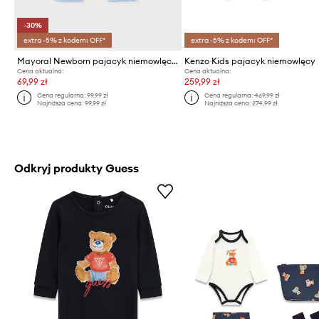
-30%
extra -5% z kodem: OFF*
extra -5% z kodem: OFF*
Mayoral Newborn pajacyk niemowlęcy
Kenzo Kids pajacyk niemowlęcy
Cena aktualna:
Cena aktualna:
69,99 zł
259,99 zł
Cena regularna:
99,99 zł
Cena regularna:
469,99 zł
Najniższa cena:
99,99 zł
Najniższa cena:
274,99 zł
Odkryj produkty Guess