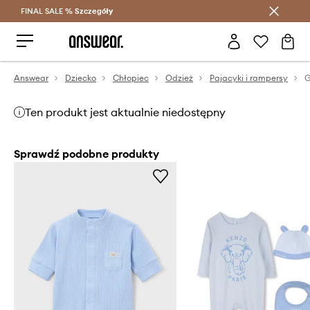
FINAL SALE %
Szczegóły
Oszczędzaj z Answear Club >
Answear
Dziecko
Chłopiec
Odzież
Pajacyki i rampersy
Ten produkt jest aktualnie niedostępny
Sprawdź podobne produkty