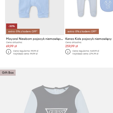
-30%
extra -5% z kodem: OFF*
extra -5% z kodem: OFF*
Mayoral Newborn pajacyk niemowlęcy
Kenzo Kids pajacyk niemowlęcy
Cena aktualna:
Cena aktualna:
69,99 zł
259,99 zł
Cena regularna:
99,99 zł
Cena regularna:
469,99 zł
Najniższa cena:
99,99 zł
Najniższa cena:
274,99 zł
Gift Box