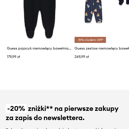
-15% z kodem: OFF*
Guess pajacyk niemowlęcy bawełniany
179,99 zł
269,99 zł
-20%
zniżki** na pierwsze zakupy
za zapis do newslettera.