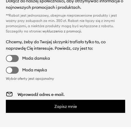
Dołącz do naszej społeczności, aby otrzymywać informacje o
najnowszych promocjach i produktach.
**Rabat jest jednorazowy, obejmuje nieprzecenione produkty i jest
ważny przy zakupach za min. 350 zł. Rabat nie łączy się z innymi
promocjami, a niektóre produkty mogą być wyłączone z rabatu.
Szczegóły na stronie:
wykluczenia z promocji
.
Chcemy, żeby do Twojej skrzynki trafiało tylko to, co
naprawdę Cię interesuje. Powiedz, czy jest to:
Moda damska
Moda męska
Wybór oferty jest opcjonalny
Zapisz mnie