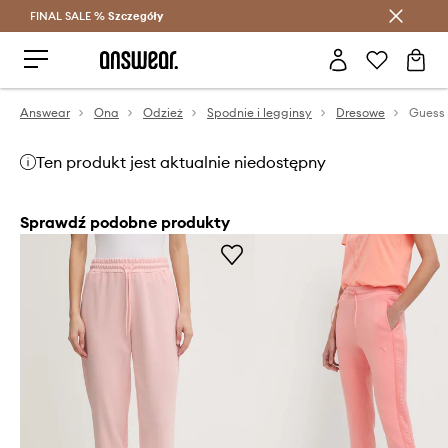
FINAL SALE %
Szczegóły
Oszczędzaj z Answear Club >
Answear
Ona
Odzież
Spodnie i legginsy
Dresowe
Ten produkt jest aktualnie niedostępny
Sprawdź podobne produkty