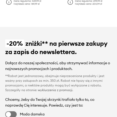
Cena regularna:
429,99 zł
Cena regularna:
299,99 zł
Najniższa cena:
189,99 zł
Najniższa cena:
203,99 zł
-20%
zniżki** na pierwsze zakupy
za zapis do newslettera.
Dołącz do naszej społeczności, aby otrzymywać informacje o
najnowszych promocjach i produktach.
**Rabat jest jednorazowy, obejmuje nieprzecenione produkty i jest
ważny przy zakupach za min. 350 zł. Rabat nie łączy się z innymi
promocjami, a niektóre produkty mogą być wyłączone z rabatu.
Szczegóły na stronie:
wykluczenia z promocji
.
Chcemy, żeby do Twojej skrzynki trafiało tylko to, co
naprawdę Cię interesuje. Powiedz, czy jest to:
Moda damska