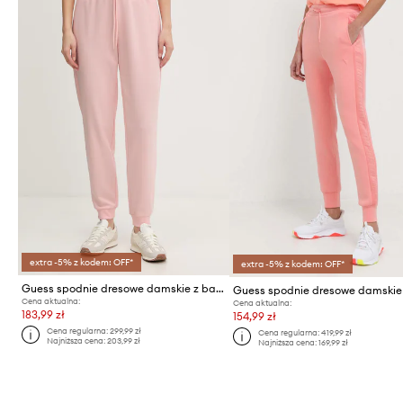
extra -5% z kodem: OFF*
extra -5% z kodem: OFF*
Guess spodnie dresowe damskie z bawełną SILVY
Cena aktualna:
Cena aktualna:
183,99 zł
154,99 zł
Cena regularna:
299,99 zł
Cena regularna:
419,99 zł
Najniższa cena:
203,99 zł
Najniższa cena:
169,99 zł