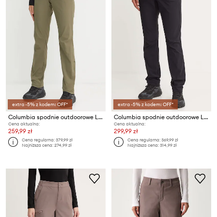
extra -5% z kodem: OFF*
extra -5% z kodem: OFF*
Columbia spodnie outdoorowe Leslie Falls
Columbia spodnie outdoorowe Leslie Falls
Cena aktualna:
Cena aktualna:
259,99 zł
299,99 zł
Cena regularna:
379,99 zł
Cena regularna:
369,99 zł
Najniższa cena:
274,99 zł
Najniższa cena:
314,99 zł