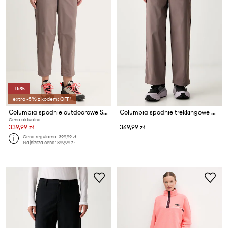
-15%
extra -5% z kodem: OFF*
Columbia spodnie outdoorowe Shale Ridge
Columbia spodnie trekkingowe damskie ROC Tech
Cena aktualna:
339,99 zł
369,99 zł
Cena regularna:
399,99 zł
Najniższa cena:
399,99 zł