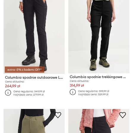
extra -5% z kodem: OFF*
Columbia spodnie trekkingowe damskie Leslie Falls
Columbia spodnie outdoorowe Leslie Falls
Cena aktualna:
Cena aktualna:
314,99 zł
264,99 zł
Cena regularna:
399,99 zł
Cena regularna:
349,99 zł
Najniższa cena:
329,99 zł
Najniższa cena:
279,99 zł