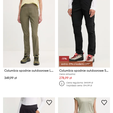
-11%
extra -5% z kodem: OFF*
Columbia spodnie outdoorowe Leslie Falls
Columbia spodnie outdoorowe Silver Ridge
Cena aktualna:
349,99 zł
278,99 zł
Cena regularna:
349,99 zł
Najniższa cena:
314,99 zł