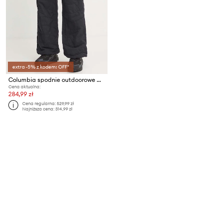
extra -5% z kodem: OFF*
Columbia spodnie outdoorowe Wallowa Insulated
Cena aktualna:
284,99 zł
Cena regularna:
529,99 zł
Najniższa cena:
314,99 zł