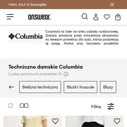
FINAL SALE %
Szczegóły
Oszczędzaj z Answear Club >
Columbia to lider na rynku odzieży outdoorowej.
Została założona przez miłośników aktywności
na świeżym powietrzu dla ludzi, którzy podzielają
tę pasję. Marka przy tworzeniu projektów
wykorzystuje najnowsze technologie i stosuje innowacyjne rozwiązania w
produkcji kurtek, spodni, bluz i butów. Wszystko po to, by aktywność na
powietrzu była wyłącznie przyjemnością!
Techniczne damskie Columbia
Liczba wybranych produktów: 13
bielizna techniczna
bluzki i koszule
bluzy
k
Filtry