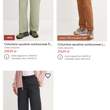
-40%
extra -5% z kodem: OFF*
Columbia spodnie outdoorowe Paracutie
Columbia spodnie outdoorowe Leslie Falls
Cena aktualna:
Cena aktualna:
209,99 zł
214,99 zł
Cena regularna:
349,99 zł
Cena regularna:
349,99 zł
Najniższa cena:
349,99 zł
Najniższa cena:
224,99 zł