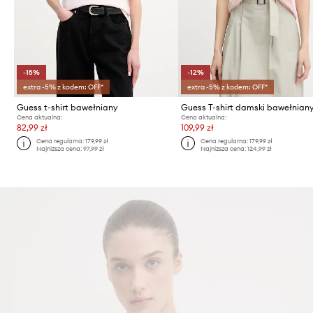
-15%
-12%
extra -5% z kodem: OFF*
extra -5% z kodem: OFF*
Guess t-shirt bawełniany
Guess T-shirt damski bawełnian
Cena aktualna:
Cena aktualna:
82,99 zł
109,99 zł
Cena regularna:
179,99 zł
Cena regularna:
179,99 zł
Najniższa cena:
97,99 zł
Najniższa cena:
124,99 zł