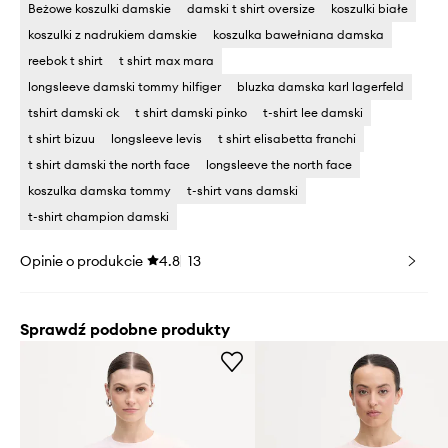
Beżowe koszulki damskie
damski t shirt oversize
koszulki białe
koszulki z nadrukiem damskie
koszulka bawełniana damska
reebok t shirt
t shirt max mara
longsleeve damski tommy hilfiger
bluzka damska karl lagerfeld
tshirt damski ck
t shirt damski pinko
t-shirt lee damski
t shirt bizuu
longsleeve levis
t shirt elisabetta franchi
t shirt damski the north face
longsleeve the north face
koszulka damska tommy
t-shirt vans damski
t-shirt champion damski
Opinie o produkcie
4.8
13
Sprawdź podobne produkty