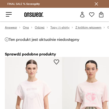
FINAL SALE %
Szczegóły
Oszczędzaj z Answear Club >
Answear
Ona
Odzież
Topy i t-shirty
Z krótkim rękawem
G
Ten produkt jest aktualnie niedostępny
Sprawdź podobne produkty