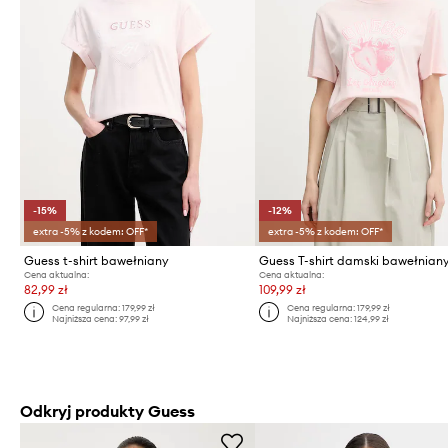
-15%
-12%
extra -5% z kodem: OFF*
extra -5% z kodem: OFF*
Guess t-shirt bawełniany
Guess T-shirt damski bawełnian
Cena aktualna:
Cena aktualna:
82,99 zł
109,99 zł
Cena regularna:
179,99 zł
Cena regularna:
179,99 zł
Najniższa cena:
97,99 zł
Najniższa cena:
124,99 zł
Odkryj produkty Guess