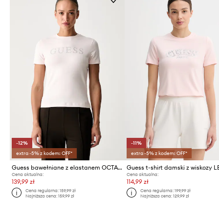
-12%
-11%
extra -5% z kodem: OFF*
extra -5% z kodem: OFF*
Guess bawełniane z elastanem OCTAVIA
Guess t-shirt damski z wiskozy
Cena aktualna:
Cena aktualna:
139,99 zł
114,99 zł
Cena regularna:
159,99 zł
Cena regularna:
199,99 zł
Najniższa cena:
159,99 zł
Najniższa cena:
129,99 zł