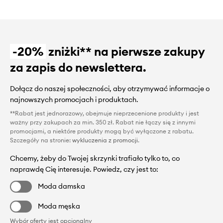
-20%
zniżki** na pierwsze zakupy
za zapis do newslettera.
Dołącz do naszej społeczności, aby otrzymywać informacje o
najnowszych promocjach i produktach.
**Rabat jest jednorazowy, obejmuje nieprzecenione produkty i jest
ważny przy zakupach za min. 350 zł. Rabat nie łączy się z innymi
promocjami, a niektóre produkty mogą być wyłączone z rabatu.
Szczegóły na stronie:
wykluczenia z promocji
.
Chcemy, żeby do Twojej skrzynki trafiało tylko to, co
naprawdę Cię interesuje. Powiedz, czy jest to:
Moda damska
Moda męska
Wybór oferty jest opcjonalny