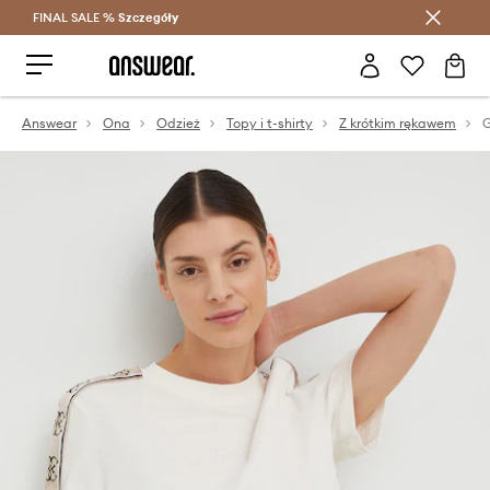
FINAL SALE %
Szczegóły
Oszczędzaj z Answear Club >
Answear
Ona
Odzież
Topy i t-shirty
Z krótkim rękawem
G