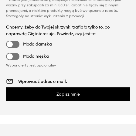
ważny przy zakupach za min. 350 zł. Rabat nie łączy się z innymi
promocjami, a niektóre produkty mogą być wyłączone z rabatu.
Szczegóły na stronie:
wykluczenia z promocji
.
Chcemy, żeby do Twojej skrzynki trafiało tylko to, co
naprawdę Cię interesuje. Powiedz, czy jest to:
Moda damska
Moda męska
Wybór oferty jest opcjonalny
Zapisz mnie