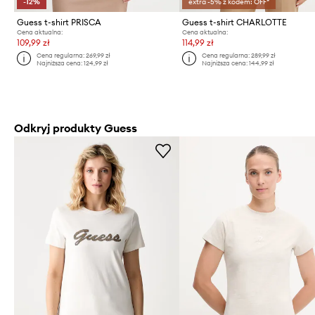
-12%
extra -5% z kodem: OFF*
Guess t-shirt PRISCA
Guess t-shirt CHARLOTTE
Cena aktualna:
Cena aktualna:
109,99 zł
114,99 zł
Cena regularna:
269,99 zł
Cena regularna:
289,99 zł
Najniższa cena:
124,99 zł
Najniższa cena:
144,99 zł
Odkryj produkty Guess