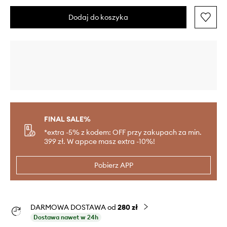
Dodaj do koszyka
FINAL SALE%
*extra -5% z kodem: OFF przy zakupach za min.
399 zł. W appce masz extra -10%!
Pobierz APP
DARMOWA DOSTAWA od
280 zł
Dostawa nawet w 24h