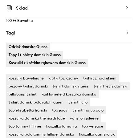
Skład
100 % Bawełna
Tagi
Odzież damska Guess
Topy i t-shirty damskie Guess
Koszulki z krótkim rękawem damskie Guess
koszulki bawelniane
krotki top czarny
t-shirt z nadrukiem
beżowy t-shirt damski
t-shirt damski guess
t-shirt levis damski
billabong t shirt
karl lagerfeld koszulka damska
t shirt damski polo ralph lauren
t shirt liu jo
top elisabetta franchi
top juicy
t shirt marco polo
koszulka damska the north face
vans longsleeve
top tommy hilfiger
koszulka lamania
top versace
koszulka polo tommy hilfiger damska
koszulka damska ck