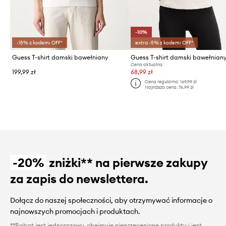
-10%
-15% z kodem: OFF*
extra -5% z kodem: OFF*
Guess T-shirt damski bawełniany
Cena aktualna:
199,99 zł
68,99 zł
Cena regularna:
169,99 zł
Najniższa cena:
76,99 zł
-20%
zniżki** na pierwsze zakupy
za zapis do newslettera.
Dołącz do naszej społeczności, aby otrzymywać informacje o
najnowszych promocjach i produktach.
**Rabat jest jednorazowy, obejmuje nieprzecenione produkty i jest