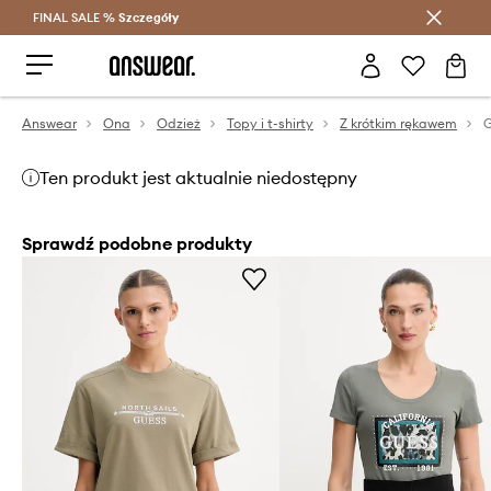
FINAL SALE %
Szczegóły
Oszczędzaj z Answear Club >
Answear
Ona
Odzież
Topy i t-shirty
Z krótkim rękawem
G
Ten produkt jest aktualnie niedostępny
Sprawdź podobne produkty