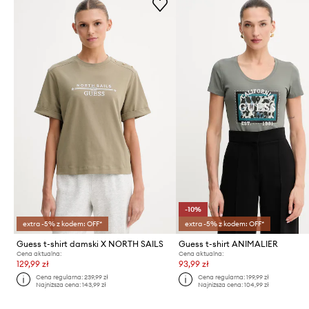
-10%
extra -5% z kodem: OFF*
extra -5% z kodem: OFF*
Guess t-shirt damski X NORTH SAILS
Guess t-shirt ANIMALIER
Cena aktualna:
Cena aktualna:
129,99 zł
93,99 zł
Cena regularna:
239,99 zł
Cena regularna:
199,99 zł
Najniższa cena:
143,99 zł
Najniższa cena:
104,99 zł