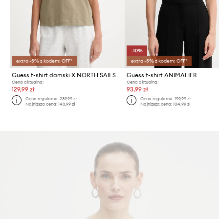
-10%
extra -5% z kodem: OFF*
extra -5% z kodem: OFF*
Guess t-shirt damski X NORTH SAILS
Guess t-shirt ANIMALIER
Cena aktualna:
Cena aktualna:
129,99 zł
93,99 zł
Cena regularna:
239,99 zł
Cena regularna:
199,99 zł
Najniższa cena:
143,99 zł
Najniższa cena:
104,99 zł