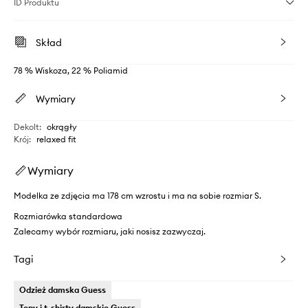
ID Produktu
Skład
78 % Wiskoza, 22 % Poliamid
Wymiary
Dekolt
:
okrągły
Krój
:
relaxed fit
Wymiary
Modelka ze zdjęcia ma 178 cm wzrostu i ma na sobie rozmiar S.
Rozmiarówka standardowa
Zalecamy wybór rozmiaru, jaki nosisz zazwyczaj.
Tagi
Odzież damska Guess
Topy i t-shirty damskie Guess