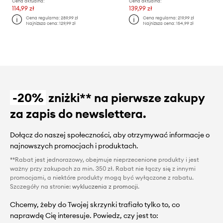
Cena aktualna:
Cena aktualna:
114,99 zł
139,99 zł
Cena regularna:
289,99 zł
Cena regularna:
219,99 zł
Najniższa cena:
129,99 zł
Najniższa cena:
154,99 zł
-20%
zniżki** na pierwsze zakupy
za zapis do newslettera.
Dołącz do naszej społeczności, aby otrzymywać informacje o
najnowszych promocjach i produktach.
**Rabat jest jednorazowy, obejmuje nieprzecenione produkty i jest
ważny przy zakupach za min. 350 zł. Rabat nie łączy się z innymi
promocjami, a niektóre produkty mogą być wyłączone z rabatu.
Szczegóły na stronie:
wykluczenia z promocji
.
Chcemy, żeby do Twojej skrzynki trafiało tylko to, co
naprawdę Cię interesuje. Powiedz, czy jest to: