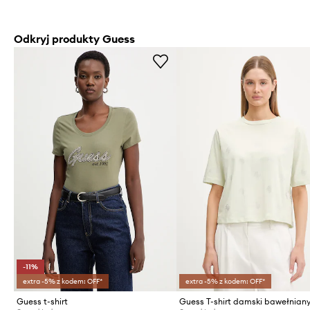
Odkryj produkty Guess
-11%
extra -5% z kodem: OFF*
extra -5% z kodem: OFF*
Guess t-shirt