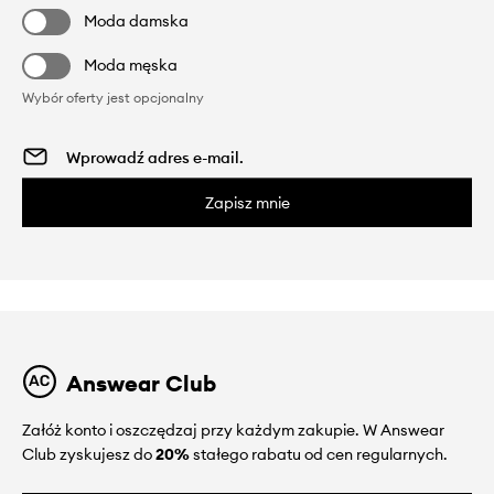
Moda damska
Moda męska
Wybór oferty jest opcjonalny
Zapisz mnie
Answear Club
Załóż konto i oszczędzaj przy każdym zakupie. W Answear
Club zyskujesz do
20%
stałego rabatu od cen regularnych.