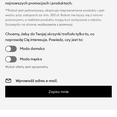
najnowszych promocjach i produktach.
**Rabat jest jednorazowy, obejmuje nieprzecenione produkty i jest
ważny przy zakupach za min. 350 zł. Rabat nie łączy się z innymi
promocjami, a niektóre produkty mogą być wyłączone z rabatu.
Szczegóły na stronie:
wykluczenia z promocji
.
Chcemy, żeby do Twojej skrzynki trafiało tylko to, co
naprawdę Cię interesuje. Powiedz, czy jest to:
Moda damska
Moda męska
Wybór oferty jest opcjonalny
Zapisz mnie