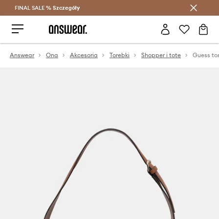
FINAL SALE %
Szczegóły
Oszczędzaj z Answear Club >
Answear
Ona
Akcesoria
Torebki
Shopper i tote
Guess t