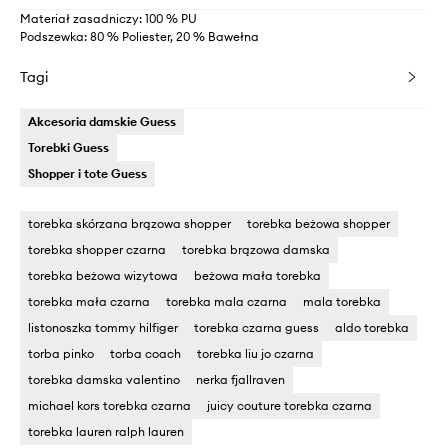
Materiał zasadniczy: 100 % PU
Podszewka: 80 % Poliester, 20 % Bawełna
Tagi
Akcesoria damskie Guess
Torebki Guess
Shopper i tote Guess
torebka skórzana brązowa shopper
torebka beżowa shopper
torebka shopper czarna
torebka brązowa damska
torebka beżowa wizytowa
beżowa mała torebka
torebka mała czarna
torebka mala czarna
mala torebka
listonoszka tommy hilfiger
torebka czarna guess
aldo torebka
torba pinko
torba coach
torebka liu jo czarna
torebka damska valentino
nerka fjallraven
michael kors torebka czarna
juicy couture torebka czarna
torebka lauren ralph lauren