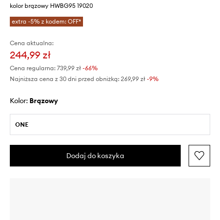
kolor brązowy HWBG95 19020
extra -5% z kodem: OFF*
Cena aktualna:
244,99 zł
Cena regularna:
739,99 zł
-66%
Najniższa cena z 30 dni przed obniżką:
269,99 zł
 -9%
Kolor:
brązowy
ONE
Dodaj do koszyka