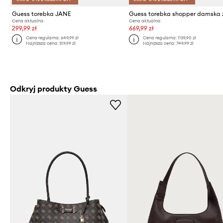
Guess torebka JANE
Cena aktualna:
Cena aktualna:
299,99 zł
669,99 zł
Cena regularna:
649,99 zł
Cena regularna:
1139,90 zł
Najniższa cena:
319,99 zł
Najniższa cena:
749,99 zł
Odkryj produkty Guess