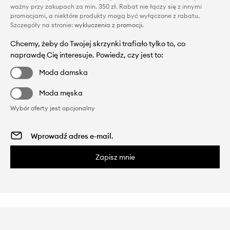
ważny przy zakupach za min. 350 zł. Rabat nie łączy się z innymi
promocjami, a niektóre produkty mogą być wyłączone z rabatu.
Szczegóły na stronie:
wykluczenia z promocji
.
Chcemy, żeby do Twojej skrzynki trafiało tylko to, co
naprawdę Cię interesuje. Powiedz, czy jest to:
Moda damska
Moda męska
Wybór oferty jest opcjonalny
Zapisz mnie