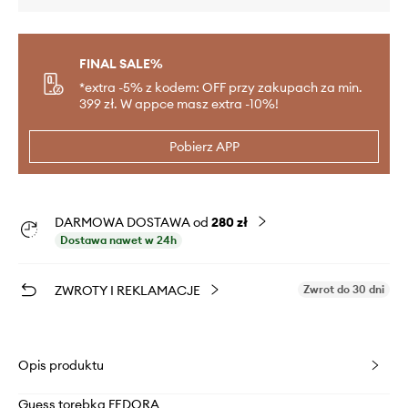
FINAL SALE%
*extra -5% z kodem: OFF przy zakupach za min.
399 zł. W appce masz extra -10%!
Pobierz APP
DARMOWA DOSTAWA od
280 zł
Dostawa nawet w 24h
ZWROTY I REKLAMACJE
Zwrot do 30 dni
Opis produktu
Guess torebka FEDORA